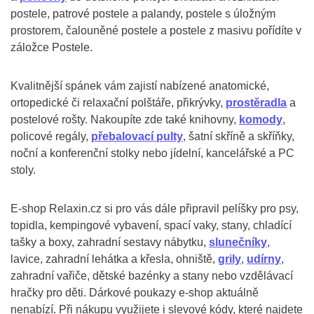
postele, patrové postele a palandy, postele s úložným
prostorem, čalouněné postele a postele z masivu pořídíte v
záložce Postele.
Kvalitnější spánek vám zajistí nabízené anatomické,
ortopedické či relaxační polštáře, přikrývky,
prostěradla
a
postelové rošty. Nakoupíte zde také knihovny,
komody
,
policové regály,
přebalovací pulty
, šatní skříně a skříňky,
noční a konferenční stolky nebo jídelní, kancelářské a PC
stoly.
E-shop Relaxin.cz si pro vás dále připravil pelíšky pro psy,
topidla, kempingové vybavení, spací vaky, stany, chladící
tašky a boxy, zahradní sestavy nábytku,
slunečníky
,
lavice, zahradní lehátka a křesla, ohniště,
grily
,
udírny
,
zahradní vařiče, dětské bazénky a stany nebo vzdělávací
hračky pro děti. Dárkové poukazy e-shop aktuálně
nenabízí. Při nákupu využijete i slevové kódy, které najdete