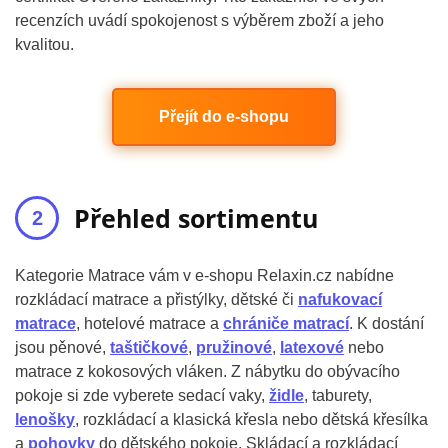
recenzích uvádí spokojenost s výběrem zboží a jeho
kvalitou.
Přejít do e-shopu
Přehled sortimentu
Kategorie Matrace vám v e-shopu Relaxin.cz nabídne
rozkládací matrace a přistýlky, dětské či
nafukovací
matrace
, hotelové matrace a
chrániče matrací
. K dostání
jsou pěnové,
taštičkové
,
pružinové
,
latexové
nebo
matrace z kokosových vláken. Z nábytku do obývacího
pokoje si zde vyberete sedací vaky,
židle
, taburety,
lenošky
, rozkládací a klasická křesla nebo dětská křesílka
a
pohovky
do dětského pokoje. Skládací a rozkládací