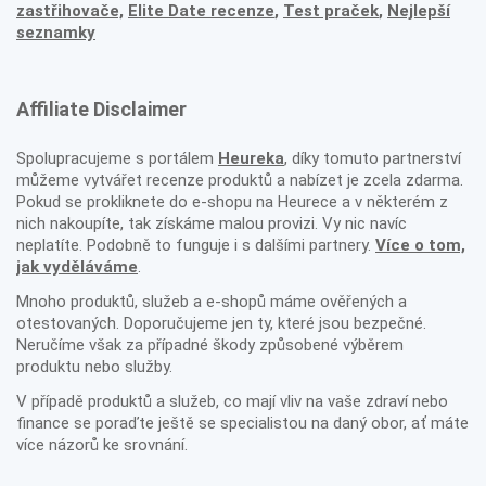
zastřihovače,
Elite Date recenze
,
Test praček
,
Nejlepší
seznamky
Affiliate Disclaimer
Spolupracujeme s portálem
Heureka
, díky tomuto partnerství
můžeme vytvářet recenze produktů a nabízet je zcela zdarma.
Pokud se prokliknete do e-shopu na Heurece a v některém z
nich nakoupíte, tak získáme malou provizi. Vy nic navíc
neplatíte. Podobně to funguje i s dalšími partnery.
Více o tom,
jak vyděláváme
.
Mnoho produktů, služeb a e-shopů máme ověřených a
otestovaných. Doporučujeme jen ty, které jsou bezpečné.
Neručíme však za případné škody způsobené výběrem
produktu nebo služby.
V případě produktů a služeb, co mají vliv na vaše zdraví nebo
finance se poraďte ještě se specialistou na daný obor, ať máte
více názorů ke srovnání.