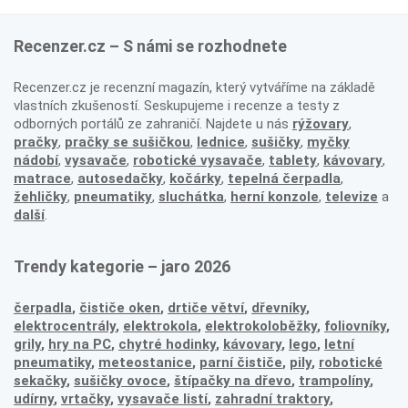
Recenzer.cz – S námi se rozhodnete
Recenzer.cz je recenzní magazín, který vytváříme na základě
vlastních zkušeností. Seskupujeme i recenze a testy z
odborných portálů ze zahraničí. Najdete u nás
rýžovary
,
pračky
,
pračky se sušičkou
,
lednice
,
sušičky
,
myčky
nádobí
,
vysavače
,
robotické vysavače
,
tablety
,
kávovary
,
matrace
,
autosedačky
,
kočárky
,
tepelná čerpadla
,
žehličky
,
pneumatiky
,
sluchátka
,
herní konzole
,
televize
a
další
.
Trendy kategorie – jaro 2026
čerpadla
,
čističe oken
,
drtiče větví
,
dřevníky
,
elektrocentrály
,
elektrokola
,
elektrokoloběžky
,
foliovníky
,
grily
,
hry na PC
,
chytré hodinky
,
kávovary
,
lego
,
letní
pneumatiky
,
meteostanice
,
parní čističe
,
pily
,
robotické
sekačky
,
sušičky ovoce
,
štípačky na dřevo
,
trampolíny
,
udírny
,
vrtačky
,
vysavače listí
,
zahradní traktory
,