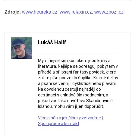
Zdroje:
www.heureka.cz
,
www.relaxin.cz
,
www.zbozi.cz
Lukáš Halíř
Mým největším koníčkem jsou knihy a
literatura. Nejlépe se odreaguji pobytem v
přírodě a při psaní fantasy povídek, které
zatím píšu pouze do šuplíku. Kromě četby
a psaní se věnuji i cyklistice nebo plavání.
Na dovolenou cestuji nejraději do
destinací s chladnějším podnebím, a
pokud vás láká návštěva Skandinávie či
Islandu, mohu vám ji jen doporučit.
Více o nás a jak články vytváříme
|
Spolupráce a kontakt