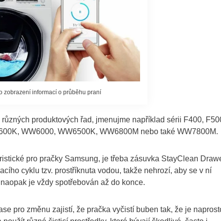
 zobrazení informací o průběhu praní
y různých produktových řad, jmenujme například sérii F400, F50
00K, WW6000, WW6500K, WW6800M nebo také WW7800M.
teristické pro pračky Samsung, je třeba zásuvka StayClean Drawe
cího cyklu tzv. prostříknuta vodou, takže nehrozí, aby se v ní
, naopak je vždy spotřebován až do konce.
e pro změnu zajistí, že pračka vyčistí buben tak, že je naprost