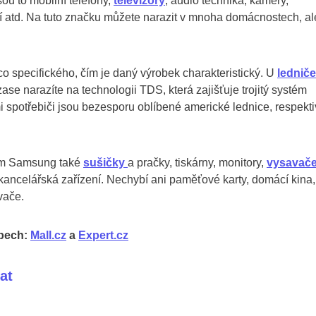
ou to mobilní telefony,
televizory
, audio technika, kamery,
ení atd. Na tuto značku můžete narazit v mnoha domácnostech, ale
co specifického, čím je daný výrobek charakteristický. U
lednič
zase narazíte na technologii TDS, která zajišťuje trojitý systém
 spotřebiči jsou bezesporu oblíbené americké lednice, respekt
gem Samsung také
sušičky
a pračky, tiskárny, monitory,
vysavač
ancelářská zařízení. Nechybí ani paměťové karty, domácí kina,
vače.
opech:
Mall.cz
a
Expert.cz
at