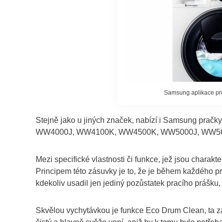
Samsung aplikace pro
Stejně jako u jiných značek, nabízí i Samsung pračk
WW4000J, WW4100K, WW4500K, WW5000J, WW56
Mezi specifické vlastnosti či funkce, jež jsou charak
Principem této zásuvky je to, že je během každého pra
kdekoliv usadil jen jediný pozůstatek pracího prášku
Skvělou vychytávkou je funkce Eco Drum Clean, ta zas