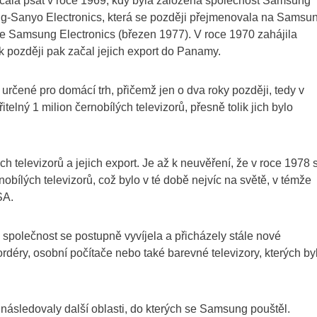
ačala psát v roce 1969, kdy byla založena společnost Samsung
ung-Sanyo Electronics, která se později přejmenovala na Samsu
se Samsung Electronics (březen 1977). V roce 1970 zahájila
 později pak začal jejich export do Panamy.
 určené pro domácí trh, přičemž jen o dva roky později, tedy v
elný 1 milion černobílých televizorů, přesně tolik jich bylo
televizorů a jejich export. Je až k neuvěření, že v roce 1978 
obílých televizorů, což bylo v té době nejvíc na světě, v témže
SA.
společnost se postupně vyvíjela a přicházely stále nové
kordéry, osobní počítače nebo také barevné televizory, kterých by
následovaly další oblasti, do kterých se Samsung pouštěl.