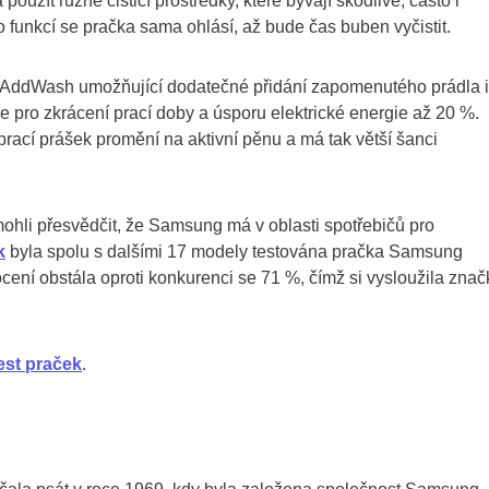
použít různé čisticí prostředky, které bývají škodlivé, často i
o funkcí se pračka sama ohlásí, až bude čas buben vyčistit.
řka AddWash umožňující dodatečné přidání zapomenutého prádla i
e pro zkrácení prací doby a úsporu elektrické energie až 20 %.
prací prášek promění na aktivní pěnu a má tak větší šanci
 mohli přesvědčit, že Samsung má v oblasti spotřebičů pro
k
byla spolu s dalšími 17 modely testována pračka Samsung
 obstála oproti konkurenci se 71 %, čímž si vysloužila znač
est praček
.