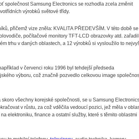
boť společnost Samsung Electronics se rozhodla zcela změnit
otřídních výrobků světové třídy.
azníků, přičemž vize zněla: KVALITA PŘEDEVŠÍM. V této době se
olovodiče, počítačové monitory TFT-LCD obrazovky atd. zařadi
ém trhu v daných oblastech, a 12 výrobků si vysloužilo to nejvy
například v červenci roku 1996 byl tehdejší předseda
jského výboru, což značně pozvedlo celkovou image společnos
la skoro všechny korejské společnosti, se u Samsung Electronic
račovat v růstu, za což vděčila vedoucí pozici, jež měla v oblas
na elektroniku, finance a ostatní služby, které s těmito oblastmi