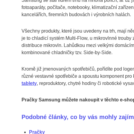
Samsung se stal lídrem trhu na mnoha polích, ať už js
fotoaparáty, počítače, notebooky, klimatizační zaříz
kancelářích, firemních budovách i výrobních halách.
Všechny produkty, které jsou uvedeny na trh, mají ně
je to chladicí systém Multi-Flow, u mikrovlnné trouby 
distribuce mikrovln. Lahůdkou mezi velkými domácími
kombinované chladničky tzv. Side-by-Side.
Kromě již jmenovaných spotřebičů, pořídíte pod lo
různé vestavné spotřebiče a spoustu komponent pro k
tablety
, reproduktory, chytré hodiny či robotické vysa
Pračky Samsung můžete nakoupit v těchto e-sh
Podobné články, co by vás mohly zajím
Pračky