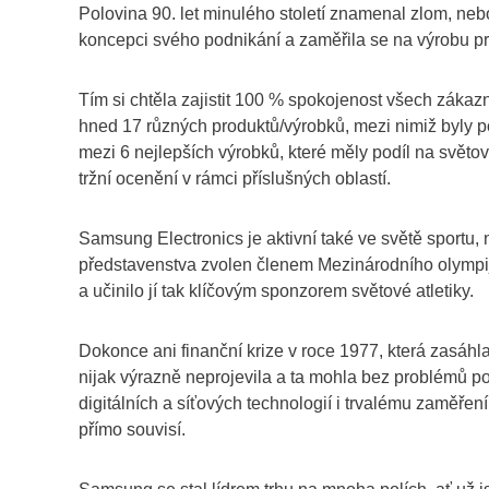
Polovina 90. let minulého století znamenal zlom, ne
koncepci svého podnikání a zaměřila se na výrobu prv
Tím si chtěla zajistit 100 % spokojenost všech zák
hned 17 různých produktů/výrobků, mezi nimiž byly p
mezi 6 nejlepších výrobků, které měly podíl na světov
tržní ocenění v rámci příslušných oblastí.
Samsung Electronics je aktivní také ve světě sportu, 
představenstva zvolen členem Mezinárodního olympi
a učinilo jí tak klíčovým sponzorem světové atletiky.
Dokonce ani finanční krize v roce 1977, která zasáh
nijak výrazně neprojevila a ta mohla bez problémů pok
digitálních a síťových technologií i trvalému zaměření 
přímo souvisí.