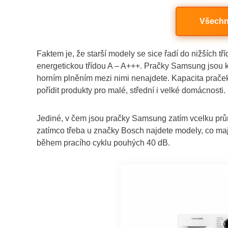
Všechn
Faktem je, že starší modely se sice řadí do nižších t
energetickou třídou A – A+++. Pračky Samsung jsou k
horním plněním mezi nimi nenajdete. Kapacita praček
pořídit produkty pro malé, střední i velké domácnosti.
Jediné, v čem jsou pračky Samsung zatím vcelku pr
zatímco třeba u značky Bosch najdete modely, co m
během pracího cyklu pouhých 40 dB.