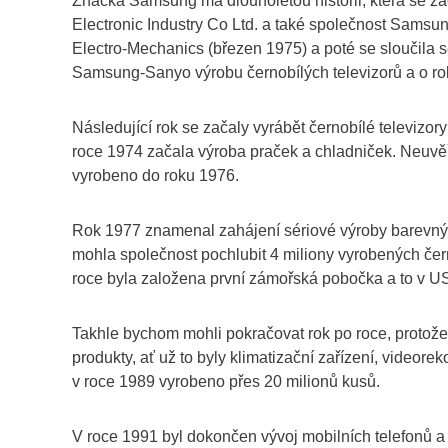
Značka Samsung má dlouholetou historii, která se z
Electronic Industry Co Ltd. a také společnost Sams
Electro-Mechanics (březen 1975) a poté se sloučila 
Samsung-Sanyo výrobu černobílých televizorů a o rok
Následující rok se začaly vyrábět černobílé televizory
roce 1974 začala výroba praček a chladniček. Neuvěřit
vyrobeno do roku 1976.
Rok 1977 znamenal zahájení sériové výroby barevných 
mohla společnost pochlubit 4 miliony vyrobených čern
roce byla založena první zámořská pobočka a to v U
Takhle bychom mohli pokračovat rok po roce, protože 
produkty, ať už to byly klimatizační zařízení, videore
v roce 1989 vyrobeno přes 20 milionů kusů.
V roce 1991 byl dokončen vývoj mobilních telefonů a 