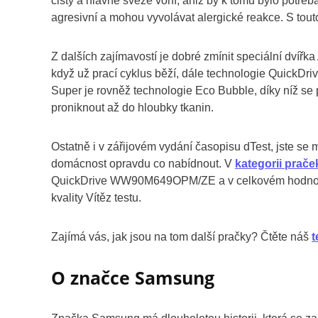
čistý a hlavně svěže voní, aniž by k tomu bylo potřeba 
agresivní a mohou vyvolávat alergické reakce. S tout
Z dalších zajímavostí je dobré zmínit speciální dví
když už prací cyklus běží, dále technologie QuickDriv
Super je rovněž technologie Eco Bubble, díky níž se 
proniknout až do hloubky tkanin.
Ostatně i v zářijovém vydání časopisu dTest, jste se
domácnost opravdu co nabídnout. V
kategorii prače
QuickDrive WW90M649OPM/ZE a v celkovém hodnocení
kvality Vítěz testu.
Zajímá vás, jak jsou na tom další pračky? Čtěte náš
t
O značce Samsung