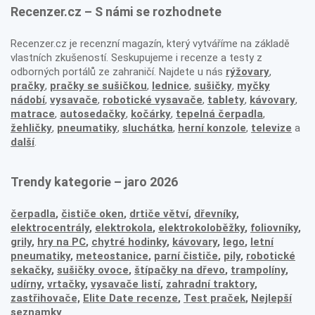
Recenzer.cz – S námi se rozhodnete
Recenzer.cz je recenzní magazín, který vytváříme na základě
vlastních zkušeností. Seskupujeme i recenze a testy z
odborných portálů ze zahraničí. Najdete u nás
rýžovary
,
pračky
,
pračky se sušičkou
,
lednice
,
sušičky
,
myčky
nádobí
,
vysavače
,
robotické vysavače
,
tablety
,
kávovary
,
matrace
,
autosedačky
,
kočárky
,
tepelná čerpadla
,
žehličky
,
pneumatiky
,
sluchátka
,
herní konzole
,
televize
a
další
.
Trendy kategorie – jaro 2026
čerpadla
,
čističe oken
,
drtiče větví
,
dřevníky
,
elektrocentrály
,
elektrokola
,
elektrokoloběžky
,
foliovníky
,
grily
,
hry na PC
,
chytré hodinky
,
kávovary
,
lego
,
letní
pneumatiky
,
meteostanice
,
parní čističe
,
pily
,
robotické
sekačky
,
sušičky ovoce
,
štípačky na dřevo
,
trampolíny
,
udírny
,
vrtačky
,
vysavače listí
,
zahradní traktory
,
zastřihovače,
Elite Date recenze
,
Test praček
,
Nejlepší
seznamky