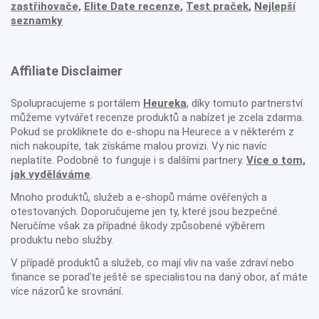
zastřihovače,
Elite Date recenze
,
Test praček
,
Nejlepší
seznamky
Affiliate Disclaimer
Spolupracujeme s portálem
Heureka
, díky tomuto partnerství
můžeme vytvářet recenze produktů a nabízet je zcela zdarma.
Pokud se prokliknete do e-shopu na Heurece a v některém z
nich nakoupíte, tak získáme malou provizi. Vy nic navíc
neplatíte. Podobně to funguje i s dalšími partnery.
Více o tom,
jak vyděláváme
.
Mnoho produktů, služeb a e-shopů máme ověřených a
otestovaných. Doporučujeme jen ty, které jsou bezpečné.
Neručíme však za případné škody způsobené výběrem
produktu nebo služby.
V případě produktů a služeb, co mají vliv na vaše zdraví nebo
finance se poraďte ještě se specialistou na daný obor, ať máte
více názorů ke srovnání.