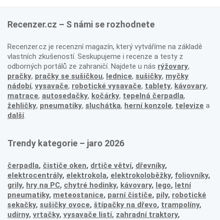
Recenzer.cz – S námi se rozhodnete
Recenzer.cz je recenzní magazín, který vytváříme na základě
vlastních zkušeností. Seskupujeme i recenze a testy z
odborných portálů ze zahraničí. Najdete u nás
rýžovary
,
pračky
,
pračky se sušičkou
,
lednice
,
sušičky
,
myčky
nádobí
,
vysavače
,
robotické vysavače
,
tablety
,
kávovary
,
matrace
,
autosedačky
,
kočárky
,
tepelná čerpadla
,
žehličky
,
pneumatiky
,
sluchátka
,
herní konzole
,
televize
a
další
.
Trendy kategorie – jaro 2026
čerpadla
,
čističe oken
,
drtiče větví
,
dřevníky
,
elektrocentrály
,
elektrokola
,
elektrokoloběžky
,
foliovníky
,
grily
,
hry na PC
,
chytré hodinky
,
kávovary
,
lego
,
letní
pneumatiky
,
meteostanice
,
parní čističe
,
pily
,
robotické
sekačky
,
sušičky ovoce
,
štípačky na dřevo
,
trampolíny
,
udírny
,
vrtačky
,
vysavače listí
,
zahradní traktory
,