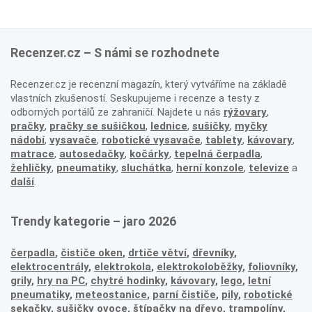
Recenzer.cz – S námi se rozhodnete
Recenzer.cz je recenzní magazín, který vytváříme na základě
vlastních zkušeností. Seskupujeme i recenze a testy z
odborných portálů ze zahraničí. Najdete u nás
rýžovary
,
pračky
,
pračky se sušičkou
,
lednice
,
sušičky
,
myčky
nádobí
,
vysavače
,
robotické vysavače
,
tablety
,
kávovary
,
matrace
,
autosedačky
,
kočárky
,
tepelná čerpadla
,
žehličky
,
pneumatiky
,
sluchátka
,
herní konzole
,
televize
a
další
.
Trendy kategorie – jaro 2026
čerpadla
,
čističe oken
,
drtiče větví
,
dřevníky
,
elektrocentrály
,
elektrokola
,
elektrokoloběžky
,
foliovníky
,
grily
,
hry na PC
,
chytré hodinky
,
kávovary
,
lego
,
letní
pneumatiky
,
meteostanice
,
parní čističe
,
pily
,
robotické
sekačky
,
sušičky ovoce
,
štípačky na dřevo
,
trampolíny
,