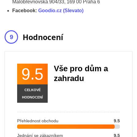
Malobřevnovská 904/33, 169 00 Praha 6
Facebook:
Goodio.cz (Slevato)
Hodnocení
Vše pro dům a
9.5
zahradu
CELKOVÉ
HODNOCENÍ
Přehlednost obchodu
9.5
Jednání se zákazníkem
9.5