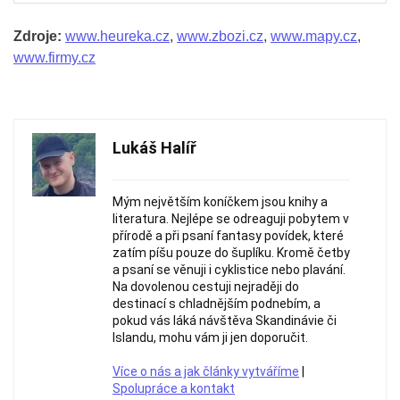
Zdroje:
www.heureka.cz
,
www.zbozi.cz
,
www.mapy.cz
,
www.firmy.cz
Lukáš Halíř
Mým největším koníčkem jsou knihy a
literatura. Nejlépe se odreaguji pobytem v
přírodě a při psaní fantasy povídek, které
zatím píšu pouze do šuplíku. Kromě četby
a psaní se věnuji i cyklistice nebo plavání.
Na dovolenou cestuji nejraději do
destinací s chladnějším podnebím, a
pokud vás láká návštěva Skandinávie či
Islandu, mohu vám ji jen doporučit.
Více o nás a jak články vytváříme
|
Spolupráce a kontakt