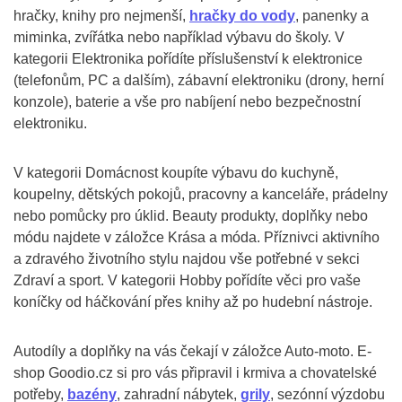
hračky, knihy pro nejmenší,
hračky do vody
, panenky a
miminka, zvířátka nebo například výbavu do školy. V
kategorii Elektronika pořídíte příslušenství k elektronice
(telefonům, PC a dalším), zábavní elektroniku (drony, herní
konzole), baterie a vše pro nabíjení nebo bezpečnostní
elektroniku.
V kategorii Domácnost koupíte výbavu do kuchyně,
koupelny, dětských pokojů, pracovny a kanceláře, prádelny
nebo pomůcky pro úklid. Beauty produkty, doplňky nebo
módu najdete v záložce Krása a móda. Příznivci aktivního
a zdravého životního stylu najdou vše potřebné v sekci
Zdraví a sport. V kategorii Hobby pořídíte věci pro vaše
koníčky od háčkování přes knihy až po hudební nástroje.
Autodíly a doplňky na vás čekají v záložce Auto-moto. E-
shop Goodio.cz si pro vás připravil i krmiva a chovatelské
potřeby,
bazény
, zahradní nábytek,
grily
, sezónní výzdobu