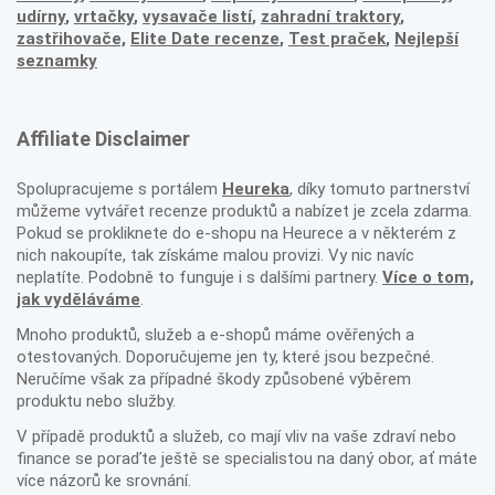
udírny
,
vrtačky
,
vysavače listí
,
zahradní traktory
,
zastřihovače,
Elite Date recenze
,
Test praček
,
Nejlepší
seznamky
Affiliate Disclaimer
Spolupracujeme s portálem
Heureka
, díky tomuto partnerství
můžeme vytvářet recenze produktů a nabízet je zcela zdarma.
Pokud se prokliknete do e-shopu na Heurece a v některém z
nich nakoupíte, tak získáme malou provizi. Vy nic navíc
neplatíte. Podobně to funguje i s dalšími partnery.
Více o tom,
jak vyděláváme
.
Mnoho produktů, služeb a e-shopů máme ověřených a
otestovaných. Doporučujeme jen ty, které jsou bezpečné.
Neručíme však za případné škody způsobené výběrem
produktu nebo služby.
V případě produktů a služeb, co mají vliv na vaše zdraví nebo
finance se poraďte ještě se specialistou na daný obor, ať máte
více názorů ke srovnání.