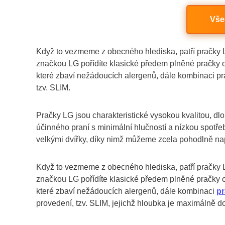
Vše
Když to vezmeme z obecného hlediska, patří pračky L
značkou LG pořídíte klasické předem plněné pračky ob
které zbaví nežádoucích alergenů, dále kombinaci pr
tzv. SLIM.
Pračky LG jsou charakteristické vysokou kvalitou, dl
účinného praní s minimální hlučností a nízkou spotř
velkými dvířky, díky nimž můžeme zcela pohodlně na
Když to vezmeme z obecného hlediska, patří pračky L
značkou LG pořídíte klasické předem plněné pračky ob
které zbaví nežádoucích alergenů, dále kombinaci
pr
provedení, tzv. SLIM, jejichž hloubka je maximálně d