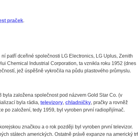
est praček
.
í patří dceřiné společnosti LG Electronics, LG Uplus, Zenith
i Chemical Industrial Corporation, ta vznikla roku 1952 (dnes
čností, jež úspěšně vykročila na půdu plastového průmyslu.
58 byla založena společnost pod názvem Gold Star Co. (v
ializací byla rádia,
televizory
,
chladničky
, pračky a rovněž
ce po založení, tedy 1959, byl vyroben první radiopřijímač.
rejskou značkou a o rok později byl vyroben první televizor.
ných státech amerických. Ostatně právě expanze na americký tr