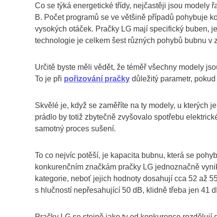
Co se týká energetické třídy, nejčastěji jsou modely 
B. Počet programů se ve většině případů pohybuje k
vysokých otáček. Pračky LG mají specifický buben, j
technologie je celkem šest různých pohybů bubnu v z
Určitě byste měli vědět, že téměř všechny modely jso
To je při
pořizování pračky
důležitý parametr, pokud 
Skvělé je, když se zaměříte na ty modely, u kterých 
prádlo by totiž zbytečně zvyšovalo spotřebu elektrick
samotný proces sušení.
To co nejvíc potěší, je kapacita bubnu, která se pohy
konkurenčním značkám pračky LG jednoznačně vynikají
kategorie, neboť jejich hodnoty dosahují cca 52 až 5
s hlučností nepřesahující 50 dB, klidně třeba jen 41 
Pračky LG se stejně jako ty od konkurence rozdělují 