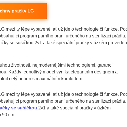
chny pračky LG
G mezi ty lépe vybavené, ať už jde o technologie či funkce. Po
sahující program parního praní určeného na sterilizaci prádla,
ačky se sušičkou 2v1 a také speciální pračky v úzkém proveden
ouhou životností, nejmodernějšími technologiemi, garancí
ebou. Každý jednotlivý model vyniká elegantním designem a
plnit celý buben s maximálním komfortem.
G mezi ty lépe vybavené, ať už jde o technologie či funkce. Po
sahující program parního praní určeného na sterilizaci prádla,
ačky se sušičkou
2v1 a také speciální pračky v úzkém
o 50 cm.