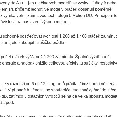
řazeny do A+++, jen u některých modelů se vyskytují třídy A nebo
olem 14, přičemž jednotlivé modely praček dosahují poměrně
ež vyniká velmi zajímavou technologií 6 Motion DD. Principem t
ávislosti na nastavení výkonu motoru.
u schopné odstřeďovat rychlostí 1 200 až 1 400 otáček za minut
plánujete zakoupit i sušičku prádla.
je počet otáček vyšší než 1 200 za minutu. Špatně vyždímané
é energie a naopak snížilo celkovou efektivitu sušičky, respektiv
buje v rozmezí od 6 do 12 kilogramů prádla, čímž oproti některý
. V případě hlučnosti, se spotřebiče této značky řadí do střed
5 dB, zatímco u ostatních výrobců se najde velká spousta model
dB apod.
do několika cenových kategorií. Ty nejlevnější modely se dají