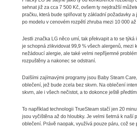
sehnat již za cca 7 500 Kč, ovšem ty nejdražší můžet
pračku, která bude splňovat ty základní požadavky a 
po modelu v cenovém rozpětí zhruba mezi 10 000 až
Jestli značka LG něco umí, tak překvapit a to se týk
je schopná zlikvidovat 99,9 % všech alergenů, mezi kt
nežádoucí alergie, ale také velmi nepříjemné problé
rozpuštěny a nakonec se odstraní.
Dalšími zajímavými programy jsou Baby Steam Care, t
oblečení, jež bude zcela bez skvrn. Na oblečení inte
skvrn, ale i všech nečistot, a to dokonce ještě předt
To například technologii TrueSteam stačí jen 20 minut
jsou vyčištěna až do hloubky. Je velmi šetrná k naší
oblečení. Právě naopak, využívá pouze páru, což se po