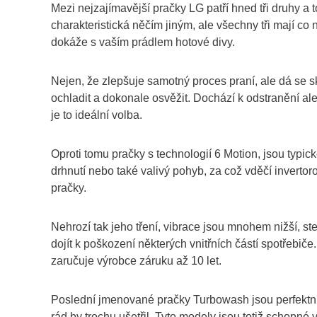
Mezi nejzajímavější pračky LG patří hned tři druhy 
charakteristická něčím jiným, ale všechny tři mají c
dokáže s vaším prádlem hotové divy.
Nejen, že zlepšuje samotný proces praní, ale dá se s
ochladit a dokonale osvěžit. Dochází k odstranění ale
je to ideální volba.
Oproti tomu pračky s technologií 6 Motion, jsou typic
drhnutí nebo také valivý pohyb, za což vděčí inverto
pračky.
Nehrozí tak jeho tření, vibrace jsou mnohem nižší, st
dojít k poškození některých vnitřních částí spotřebiče.
zaručuje výrobce záruku až 10 let.
Poslední jmenované pračky Turbowash jsou perfektní
rád by trochu ušetřil. Tyto modely jsou totiž schopné