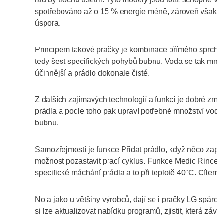
spotřebováno až o 15 % energie méně, zároveň však 
úspora.
Principem takové pračky je kombinace přímého sprch
tedy šest specifických pohybů bubnu. Voda se tak m
účinnější a prádlo dokonale čisté.
Z dalších zajímavých technologií a funkcí je dobré zm
prádla a podle toho pak upraví potřebné množství vod
bubnu.
Samozřejmostí je funkce Přidat prádlo, když něco z
možnost pozastavit prací cyklus. Funkce Medic Rince s
specifické máchání prádla a to při teplotě 40°C. Cíle
No a jako u většiny výrobců, dají se i pračky LG spá
si lze aktualizovat nabídku programů, zjistit, která 