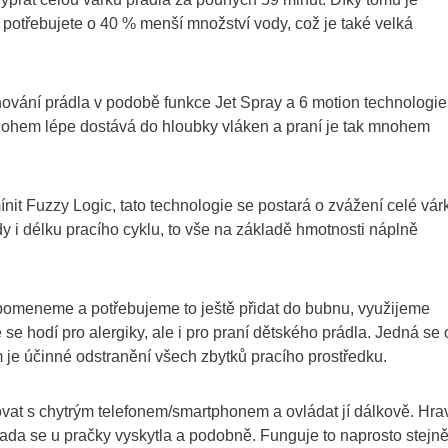
potřebujete o 40 % menší množství vody, což je také velká
ování prádla v podobě funkce Jet Spray a 6 motion technologie
nohem lépe dostává do hloubky vláken a praní je tak mnohem
ínit Fuzzy Logic, tato technologie se postará o zvážení celé vár
y i délku pracího cyklu, to vše na základě hmotnosti náplně
apomeneme a potřebujeme to ještě přidat do bubnu, využijeme
e hodí pro alergiky, ale i pro praní dětského prádla. Jedná se 
m je účinné odstranění všech zbytků pracího prostředku.
rovat s chytrým telefonem/smartphonem a ovládat jí dálkově. Hra
závada se u pračky vyskytla a podobně. Funguje to naprosto stejn