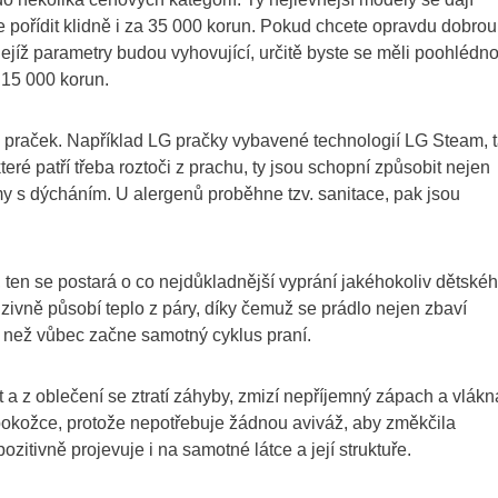
e pořídit klidně i za 35 000 korun. Pokud chcete opravdu dobrou
jejíž parametry budou vyhovující, určitě byste se měli poohlédno
 15 000 korun.
á i praček. Například LG pračky vybavené technologií LG Steam, 
eré patří třeba roztoči z prachu, ty jsou schopní způsobit nejen
my s dýcháním. U alergenů proběhne tzv. sanitace, pak jsou
en se postará o co nejdůkladnější vyprání jakéhokoliv dětské
nzivně působí teplo z páry, díky čemuž se prádlo nejen zbaví
ím než vůbec začne samotný cyklus praní.
 a z oblečení se ztratí záhyby, zmizí nepříjemný zápach a vlákn
 pokožce, protože nepotřebuje žádnou aviváž, aby změkčila
zitivně projevuje i na samotné látce a její struktuře.