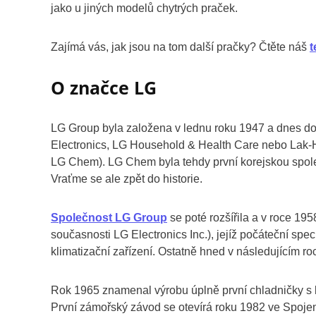
jako u jiných modelů chytrých praček.
Zajímá vás, jak jsou na tom další pračky? Čtěte náš
t
O značce LG
LG Group byla založena v lednu roku 1947 a dnes do n
Electronics, LG Household & Health Care nebo Lak-Hu
LG Chem). LG Chem byla tehdy první korejskou spole
Vraťme se ale zpět do historie.
Společnost LG Group
se poté rozšířila a v roce 19
současnosti LG Electronics Inc.), jejíž počáteční spec
klimatizační zařízení. Ostatně hned v následujícím ro
Rok 1965 znamenal výrobu úplně první chladničky s ko
První zámořský závod se otevírá roku 1982 ve Spoje