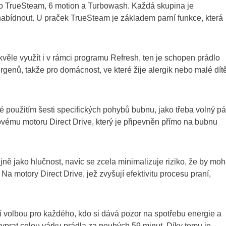
a to TrueSteam, 6 motion a Turbowash. Každá skupina je
o nabídnout. U praček TrueSteam je základem parní funkce, která
kvěle využít i v rámci programu Refresh, ten je schopen prádlo
rgenů, takže pro domácnost, ve které žije alergik nebo malé dítě
ké použitím šesti specifických pohybů bubnu, jako třeba volný pá
rovému motoru Direct Drive, který je připevněn přímo na bubnu
ejně jako hlučnost, navíc se zcela minimalizuje riziko, že by moh
 Na motory Direct Drive, jež zvyšují efektivitu procesu praní,
 volbou pro každého, kdo si dává pozor na spotřebu energie a
 vyprat celou várku prádla za pouhých 59 minut. Díky tomu je