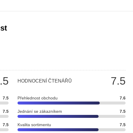
st
.5
7.5
HODNOCENÍ ČTENÁŘŮ
7.5
Přehlednost obchodu
7.6
7.5
Jednání se zákazníkem
7.5
7.5
Kvalita sortimentu
7.5