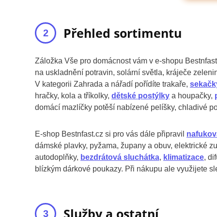
Přehled sortimentu
Záložka Vše pro domácnost vám v e-shopu Bestnfast
na uskladnění potravin, solární světla, kráječe zeleni
V kategorii Zahrada a nářadí pořídíte trakaře,
sekačk
hračky, kola a tříkolky,
dětské postýlky
a houpačky,
domácí mazlíčky potěší nabízené pelíšky, chladivé p
E-shop Bestnfast.cz si pro vás dále připravil
nafukov
dámské plavky, pyžama, župany a obuv, elektrické zub
autodoplňky,
bezdrátová sluchátka
,
klimatizace
, d
blízkým dárkové poukazy. Při nákupu ale využijete sl
Služby a ostatní