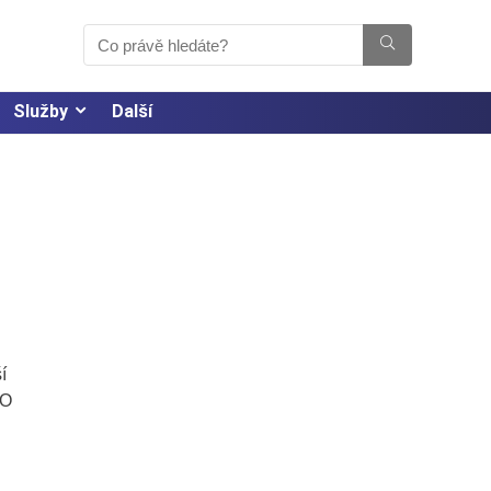
Služby
Další
í
 O