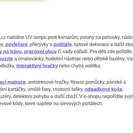
.cz nabídne UV lampu proti komárům, potahy na pohovky, nád
ny,
povlečení
, přikrývky a
polštáře
, bytové dekorace a další zbo
y na trávu
,
pracovní obuv
či sady nářadí. Pro děti zde pořídíte
puzzle
a omalovánky, hudební nástroje nebo dětské bazény. Va
odložky,
interaktivní hračky
nebo chytrá vodítka.
ací matrace
, antistresové hračky, fitness pomůcky, pánské a
ní kartáčky, umělé řasy, cestovní tašky,
odpadkové koše
,
ifuzéry, detektory pohybu a další zboží. V e-shopu nepořídíte sv
evové kódy, které najdete na slevových portálech.