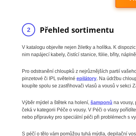
Přehled sortimentu
V katalogu objevíte nejen žiletky a holítka. K dispozic
nim napájecí kabely, čistící stanice, fólie, břity, nápln
Pro odstranění chloupků z nejrůznějších partií vašeh
pinzetové či IPL světelné
epilátory
. Na údržbu chlou
koupíte spolu se zastřihovači vlasů a vousů v sekci Z
Výběr mýdel a štětek na holení,
šamponů
na vousy, 
čeká v kategorii Péče o vousy. V Péči o vlasy pořídít
nebo přípravky pro speciální péči při problémech s 
S péčí o tělo vám pomůžou tuhá mýdla, depilační vosk