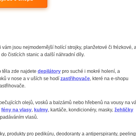
i vám jsou nejmodernější holící strojky, planžetové či frézkové, 
ě do čistících stanic a další náhradní díly.
o těla zde najdete
depilátory
pro suché i mokré holení, a
pků v nose a v uších se hodí
zastřihovače
, které na e-shopu
astřihovače.
pečujících olejů, vosků a balzámů nebo hřebenů na vousy na v
e
fény na vlasy
,
kulmy
, kartáče, kondicionéry, masky,
žehličky
vypadáváním vlasů.
y, produkty pro pedikúru, deodoranty a antiperspiranty, peeling