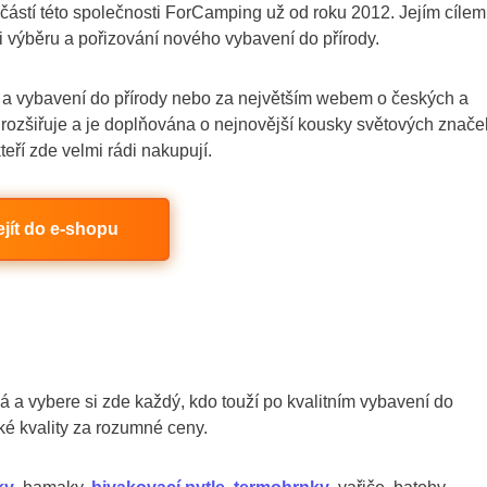
částí této společnosti ForCamping už od roku 2012. Jejím cílem
i výběru a pořizování nového vybavení do přírody.
ů a vybavení do přírody nebo za největším webem o českých a
ozšiřuje a je doplňována o nejnovější kousky světových znače
eří zde velmi rádi nakupují.
ejít do e-shopu
 a vybere si zde každý, kdo touží po kvalitním vybavení do
ké kvality za rozumné ceny.