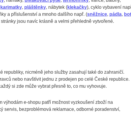
ky
, hamaky,
bivakovací pytle
,
termohrnky
, vařiče, batohy,
,
karimatky
,
pláštěnky
, nábytek (
klekačky
), cyklo vybavení např
lňky a příslušenství a mnoho dalšího např. (
sněžnice
,
pádla
,
bo
stránky jsou navíc krásně a velmi přehledně vytvořené.
 republiky, nicméně jeho služby zasahují také do zahraničí.
ravců nebo navštívit jednu z prodejen po celé České republice.
aždý si zde může vybrat přesně to, co mu vyhovuje.
ým výhodám e-shopu patří možnost vyzkoušení zboží na
ký servis, bezproblémová reklamace, odborné poradenství,