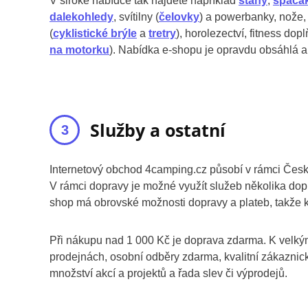
V široké nabídce tak najdete například
stany
,
spacá
dalekohledy
, svítilny (
čelovky
) a powerbanky, nože
(
cyklistické brýle
a
tretry
), horolezectví, fitness dop
na motorku
). Nabídka e-shopu je opravdu obsáhlá a 
Služby a ostatní
Internetový obchod 4camping.cz působí v rámci České
V rámci dopravy je možné využít služeb několika dop
shop má obrovské možnosti dopravy a plateb, takže k
Při nákupu nad 1 000 Kč je doprava zdarma. K velk
prodejnách, osobní odběry zdarma, kvalitní zákaznic
množství akcí a projektů a řada slev či výprodejů.