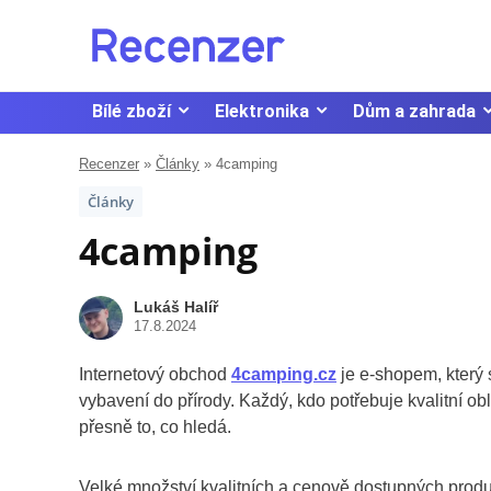
Bílé zboží
Elektronika
Dům a zahrada
Recenzer
»
Články
»
4camping
Články
4camping
Lukáš Halíř
17.8.2024
Internetový obchod
4camping.cz
je e-shopem, který 
vybavení do přírody. Každý, kdo potřebuje kvalitní o
přesně to, co hledá.
Velké množství kvalitních a cenově dostupných produ