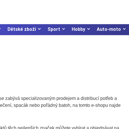
Dětské zboží
Sport
Hobby
Auto-moto
se zabývá specializovaným prodejem a distribucí potřeb a
blečení, spacák nebo pořádný batoh, na tomto e-shopu najde
ktů těch nejlepších značek můžete vybírat a objednávat na