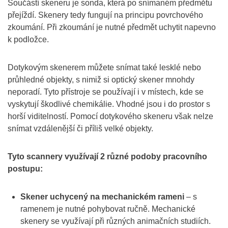
Součástí skeneru je sonda, která po snímaném předmětu
přejíždí. Skenery tedy fungují na principu povrchového
zkoumání. Při zkoumání je nutné předmět uchytit napevno
k podložce.
Dotykovým skenerem můžete snímat také lesklé nebo
průhledné objekty, s nimiž si optický skener mnohdy
neporadí. Tyto přístroje se používají i v místech, kde se
vyskytují škodlivé chemikálie. Vhodné jsou i do prostor s
horší viditelností. Pomocí dotykového skeneru však nelze
snímat vzdálenější či příliš velké objekty.
Tyto scannery využívají 2 různé podoby pracovního
postupu:
Skener uchycený na mechanickém rameni
– s
ramenem je nutné pohybovat ručně. Mechanické
skenery se využívají při různých animačních studiích.