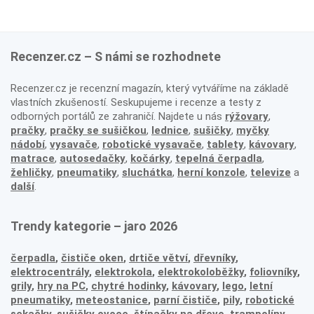
Recenzer.cz – S námi se rozhodnete
Recenzer.cz je recenzní magazín, který vytváříme na základě
vlastních zkušeností. Seskupujeme i recenze a testy z
odborných portálů ze zahraničí. Najdete u nás
rýžovary
,
pračky
,
pračky se sušičkou
,
lednice
,
sušičky
,
myčky
nádobí
,
vysavače
,
robotické vysavače
,
tablety
,
kávovary
,
matrace
,
autosedačky
,
kočárky
,
tepelná čerpadla
,
žehličky
,
pneumatiky
,
sluchátka
,
herní konzole
,
televize
a
další
.
Trendy kategorie – jaro 2026
čerpadla
,
čističe oken
,
drtiče větví
,
dřevníky
,
elektrocentrály
,
elektrokola
,
elektrokoloběžky
,
foliovníky
,
grily
,
hry na PC
,
chytré hodinky
,
kávovary
,
lego
,
letní
pneumatiky
,
meteostanice
,
parní čističe
,
pily
,
robotické