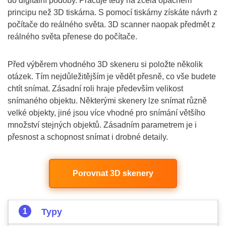
do digitální podoby. Pracuje tedy na zcela opačném
principu než 3D tiskárna. S pomocí tiskárny získáte návrh z
počítače do reálného světa. 3D scanner naopak předmět z
reálného světa přenese do počítače.
Před výběrem vhodného 3D skeneru si položte několik
otázek. Tím nejdůležitějším je vědět přesně, co vše budete
chtít snímat. Zásadní roli hraje především velikost
snímaného objektu. Některými skenery lze snímat různě
velké objekty, jiné jsou více vhodné pro snímání většího
množství stejných objektů. Zásadním parametrem je i
přesnost a schopnost snímat i drobné detaily.
Porovnat 3D skenery
Typy