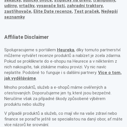
sekačky
,
sušičky ovoce
,
štípačky na dřevo
,
trampolíny
,
udírny
,
vrtačky
,
vysavače listí
,
zahradní traktory
,
zastřihovače,
Elite Date recenze
,
Test praček
,
Nejlepší
seznamky
Affiliate Disclaimer
Spolupracujeme s portálem
Heureka
, díky tomuto partnerství
můžeme vytvářet recenze produktů a nabízet je zcela zdarma.
Pokud se prokliknete do e-shopu na Heurece a v některém z
nich nakoupíte, tak získáme malou provizi. Vy nic navíc
neplatíte. Podobně to funguje i s dalšími partnery.
Více o tom,
jak vyděláváme
.
Mnoho produktů, služeb a e-shopů máme ověřených a
otestovaných. Doporučujeme jen ty, které jsou bezpečné.
Neručíme však za případné škody způsobené výběrem
produktu nebo služby.
V případě produktů a služeb, co mají vliv na vaše zdraví nebo
finance se poraďte ještě se specialistou na daný obor, ať máte
více názorů ke srovnání.