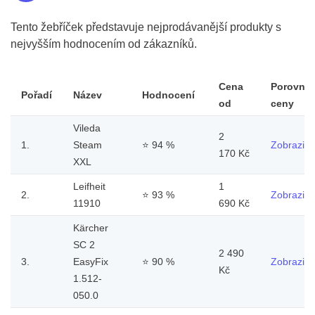
Tento žebříček představuje nejprodávanější produkty s
nejvyšším hodnocením od zákazníků.
Cena
Porovnat
Pořadí
Název
Hodnocení
od
ceny
Vileda
2
1.
Steam
⭐
94 %
Zobrazit
170 Kč
XXL
Leifheit
1
2.
⭐
93 %
Zobrazit
11910
690 Kč
Kärcher
SC 2
2 490
3.
EasyFix
⭐
90 %
Zobrazit
Kč
1.512-
050.0