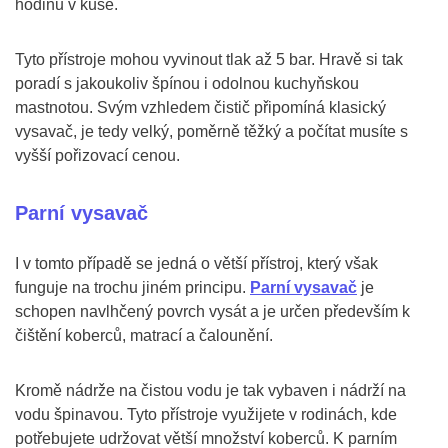
hodinu v kuse.
Tyto přístroje mohou vyvinout tlak až 5 bar. Hravě si tak
poradí s jakoukoliv špínou i odolnou kuchyňskou
mastnotou. Svým vzhledem čistič připomíná klasický
vysavač, je tedy velký, poměrně těžký a počítat musíte s
vyšší pořizovací cenou.
Parní vysavač
I v tomto případě se jedná o větší přístroj, který však
funguje na trochu jiném principu.
Parní vysavač
je
schopen navlhčený povrch vysát a je určen především k
čištění koberců, matrací a čalounění.
Kromě nádrže na čistou vodu je tak vybaven i nádrží na
vodu špinavou. Tyto přístroje využijete v rodinách, kde
potřebujete udržovat větší množství koberců. K parním