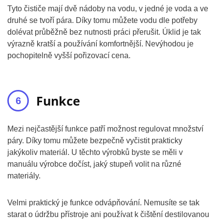
Tyto čističe mají dvě nádoby na vodu, v jedné je voda a ve
druhé se tvoří pára. Díky tomu můžete vodu dle potřeby
dolévat průběžně bez nutnosti práci přerušit. Úklid je tak
výrazně kratší a používání komfortnější. Nevýhodou je
pochopitelně vyšší pořizovací cena.
Funkce
Mezi nejčastější funkce patří možnost regulovat množství
páry. Díky tomu můžete bezpečně vyčistit prakticky
jakýkoliv materiál. U těchto výrobků byste se měli v
manuálu výrobce dočíst, jaký stupeň volit na různé
materiály.
Velmi praktický je funkce odvápňování. Nemusíte se tak
starat o údržbu přístroje ani používat k čištění destilovanou