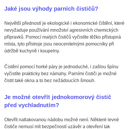
Jaké jsou výhody parních čističů?
Největší předností je ekologické i ekonomické čištění, které
nevyžaduje používání množství agresivních chemických
přípravků. Pomocí malých čističů vyčistíte těžko přístupná
místa, tyto přístroje jsou neocenitelnými pomocníky při
údržbě kuchyně i koupelny.
Čistění pomocí horké páry je jednoduché, i zašlou špínu
vyčistíte prakticky bez námahy. Parními čističi je možné
čistit také okna a to bez nežádoucích šmouh.
Je možné otevřít jednokomorový čistič
před vychladnutím?
Otevřít natlakovanou nádobu možné není. Některé levné
čističe nemusí mít bezpečností uzávěr a otevření tak