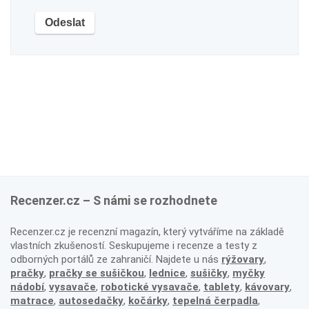
Recenzer.cz – S námi se rozhodnete
Recenzer.cz je recenzní magazín, který vytváříme na základě
vlastních zkušeností. Seskupujeme i recenze a testy z
odborných portálů ze zahraničí. Najdete u nás
rýžovary
,
pračky
,
pračky se sušičkou
,
lednice
,
sušičky
,
myčky
nádobí
,
vysavače
,
robotické vysavače
,
tablety
,
kávovary
,
matrace
,
autosedačky
,
kočárky
,
tepelná čerpadla
,