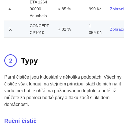
ETA 1264
4.
90000
⭐
85 %
990 Kč
Zobrazit
Aquabelo
CONCEPT
1
5.
⭐
82 %
Zobrazit
CP1010
059 Kč
Typy
Parní čističe jsou k dostání v několika podobách. Všechny
čističe však fungují na stejném principu, stačí do nich nalít
vodu, nechat je ohřát na požadovanou teplotu a poté již
můžete za pomoci horké páry a tlaku začít s úklidem
domácnosti.
Ruční čistič