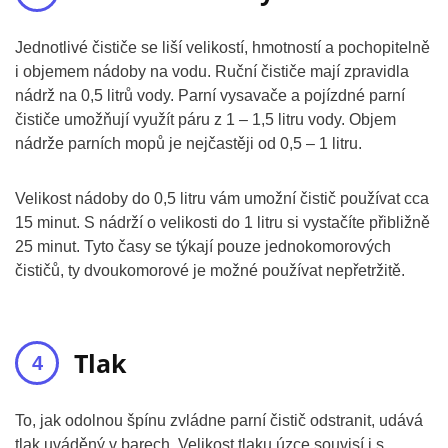
Jednotlivé čističe se liší velikostí, hmotností a pochopitelně
i objemem nádoby na vodu. Ruční čističe mají zpravidla
nádrž na 0,5 litrů vody. Parní vysavače a pojízdné parní
čističe umožňují využít páru z 1 – 1,5 litru vody. Objem
nádrže parních mopů je nejčastěji od 0,5 – 1 litru.
Velikost nádoby do 0,5 litru vám umožní čistič používat cca
15 minut. S nádrží o velikosti do 1 litru si vystačíte přibližně
25 minut. Tyto časy se týkají pouze jednokomorových
čističů, ty dvoukomorové je možné používat nepřetržitě.
Tlak
To, jak odolnou špínu zvládne parní čistič odstranit, udává
tlak uváděný v barech. Velikost tlaku úzce souvisí i s