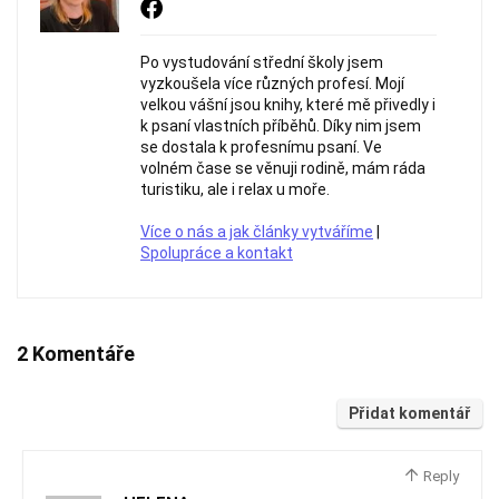
Po vystudování střední školy jsem
vyzkoušela více různých profesí. Mojí
velkou vášní jsou knihy, které mě přivedly i
k psaní vlastních příběhů. Díky nim jsem
se dostala k profesnímu psaní. Ve
volném čase se věnuji rodině, mám ráda
turistiku, ale i relax u moře.
Více o nás a jak články vytváříme
|
Spolupráce a kontakt
2 Komentáře
Přidat komentář
Reply