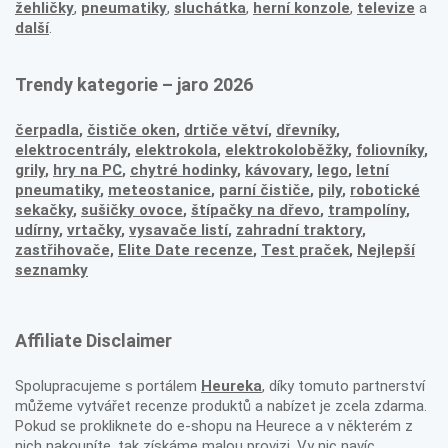
žehličky
,
pneumatiky
,
sluchátka
,
herní konzole
,
televize
a
další
.
Trendy kategorie – jaro 2026
čerpadla
,
čističe oken
,
drtiče větví
,
dřevníky
,
elektrocentrály
,
elektrokola
,
elektrokoloběžky
,
foliovníky
,
grily
,
hry na PC
,
chytré hodinky
,
kávovary
,
lego
,
letní
pneumatiky
,
meteostanice
,
parní čističe
,
pily
,
robotické
sekačky
,
sušičky ovoce
,
štípačky na dřevo
,
trampolíny
,
udírny
,
vrtačky
,
vysavače listí
,
zahradní traktory
,
zastřihovače,
Elite Date recenze
,
Test praček
,
Nejlepší
seznamky
Affiliate Disclaimer
Spolupracujeme s portálem
Heureka
, díky tomuto partnerství
můžeme vytvářet recenze produktů a nabízet je zcela zdarma.
Pokud se prokliknete do e-shopu na Heurece a v některém z
nich nakoupíte, tak získáme malou provizi. Vy nic navíc