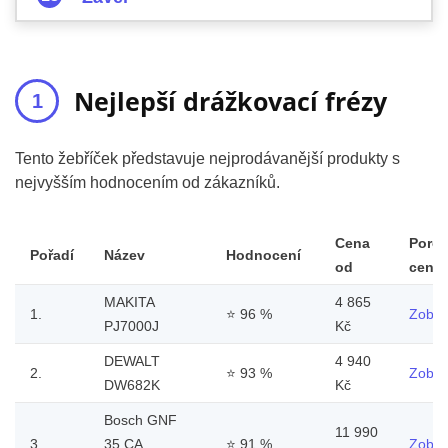
Nejlepší drážkovací frézy
Tento žebříček představuje nejprodávanější produkty s
nejvyšším hodnocením od zákazníků.
Cena
Porov
Pořadí
Název
Hodnocení
od
ceny
MAKITA
4 865
1.
⭐
96 %
Zobraz
PJ7000J
Kč
DEWALT
4 940
2.
⭐
93 %
Zobraz
DW682K
Kč
Bosch GNF
11 990
3.
35 CA
⭐
91 %
Zobraz