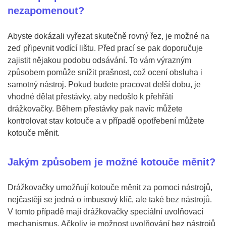
nezapomenout?
Abyste dokázali vyřezat skutečně rovný řez, je možné na
zeď připevnit vodící lištu. Před prací se pak doporučuje
zajistit nějakou podobu odsávání. To vám výrazným
způsobem pomůže snížit prašnost, což ocení obsluha i
samotný nástroj. Pokud budete pracovat delší dobu, je
vhodné dělat přestávky, aby nedošlo k přehřátí
drážkovačky. Během přestávky pak navíc můžete
kontrolovat stav kotouče a v případě opotřebení můžete
kotouče měnit.
Jakým způsobem je možné kotouče měnit?
Drážkovačky umožňují kotouče měnit za pomoci nástrojů,
nejčastěji se jedná o imbusový klíč, ale také bez nástrojů.
V tomto případě mají drážkovačky speciální uvolňovací
mechanismus. Ačkoliv je možnost uvolňování bez nástrojů