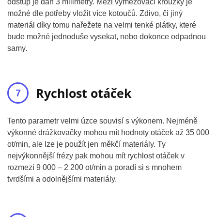
odstup je dán 3 milimetry. Mezi vymezovací kroužky je
možné dle potřeby vložit více kotoučů. Zdivo, či jiný
materiál díky tomu nařežete na velmi tenké plátky, které
bude možné jednoduše vysekat, nebo dokonce odpadnou
samy.
Rychlost otáček
Tento parametr velmi úzce souvisí s výkonem. Nejméně
výkonné drážkovačky mohou mít hodnoty otáček až 35 000
ot/min, ale lze je použít jen měkčí materiály. Ty
nejvýkonnější frézy pak mohou mít rychlost otáček v
rozmezí 9 000 – 2 200 ot/min a poradí si s mnohem
tvrdšími a odolnějšími materiály.