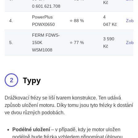
Kč
0.601.621.708
PowerPlus
4
4.
⭐
88 %
Zobraz
POWX0650
047 Kč
FERM FDWS-
3 590
5.
150K
⭐
77 %
Zobraz
Kč
WSM1008
Typy
Drážkovací frézy se liší tvarem konstrukce. Ten udává
způsob uložení motoru. Díky tomu jsou tyto frézky k dostání
ve dvou různých podobách.
Podélné uložení
– v případě, kdy je motor uložen
podélně bude frézka vzhledem připomínat úhlovou