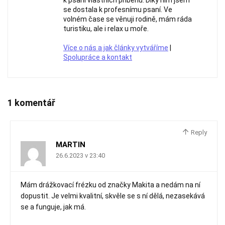
k psaní vlastních příběhů. Díky nim jsem
se dostala k profesnímu psaní. Ve
volném čase se věnuji rodině, mám ráda
turistiku, ale i relax u moře.
Více o nás a jak články vytváříme
|
Spolupráce a kontakt
1 komentář
Reply
MARTIN
26.6.2023 v 23:40
Mám drážkovací frézku od značky Makita a nedám na ní
dopustit. Je velmi kvalitní, skvěle se s ní dělá, nezasekává
se a funguje, jak má.