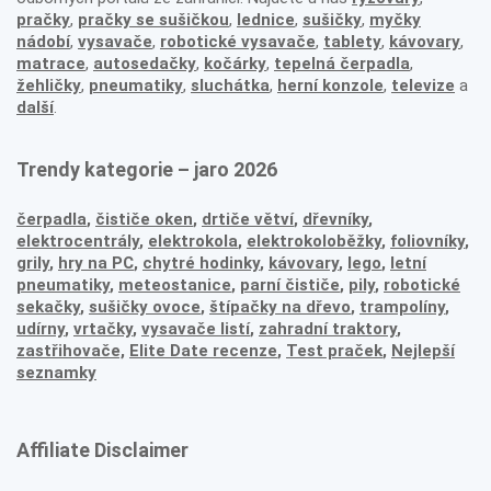
pračky
,
pračky se sušičkou
,
lednice
,
sušičky
,
myčky
nádobí
,
vysavače
,
robotické vysavače
,
tablety
,
kávovary
,
matrace
,
autosedačky
,
kočárky
,
tepelná čerpadla
,
žehličky
,
pneumatiky
,
sluchátka
,
herní konzole
,
televize
a
další
.
Trendy kategorie – jaro 2026
čerpadla
,
čističe oken
,
drtiče větví
,
dřevníky
,
elektrocentrály
,
elektrokola
,
elektrokoloběžky
,
foliovníky
,
grily
,
hry na PC
,
chytré hodinky
,
kávovary
,
lego
,
letní
pneumatiky
,
meteostanice
,
parní čističe
,
pily
,
robotické
sekačky
,
sušičky ovoce
,
štípačky na dřevo
,
trampolíny
,
udírny
,
vrtačky
,
vysavače listí
,
zahradní traktory
,
zastřihovače,
Elite Date recenze
,
Test praček
,
Nejlepší
seznamky
Affiliate Disclaimer