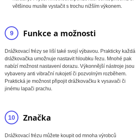
většinou musíte vystačit s trochu nižším výkonem.
Funkce a možnosti
Drážkovací frézy se liší také svojí výbavou. Prakticky každá
drážkovačka umožnuje nastavit hloubku řezu. Mnohé pak
nabízí možnost nastavení dorazu. Výkonnější nástroje jsou
vybaveny anti vibrační rukojetí či pozvolným rozběhem.
Praktická je možnost připojit drážkovačku k vysavači či
jinému lapači prachu.
Značka
Drážkovací frézu můžete koupit od mnoha výrobců