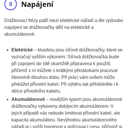
Napájení
Drážkovací frézy patří mezi elektrické nářadí a dle způsobu
napájení se drážkovačky dělí na elektrické a
akumulátorové.
Elektrické
– klasikou jsou síťové drážkovačky, které se
vyznačují vyšším výkonem. Síťová drážkovačka bude
při zapojení do sítě okamžitě připravena k použití,
přičemž s ní můžete s krátkými přestávkami pracovat
libovolně dlouhou dobu. Při práci vám ovšem může
překážet přívodní kabel. Při výběru tak přihlédněte i k
délce přívodního kabelu.
Akumulátorové
– novějším typem jsou akumulátorové
drážkovačky vybaveny dobíjecím akumulátorem. V
jejich případě vás nebude limitovat přívodní kabel, ale
kapacita akumulátoru. Nevýhodou akumulátorového
nářadí je i vyšší hmotnost a pořizovací cena, přičemž si