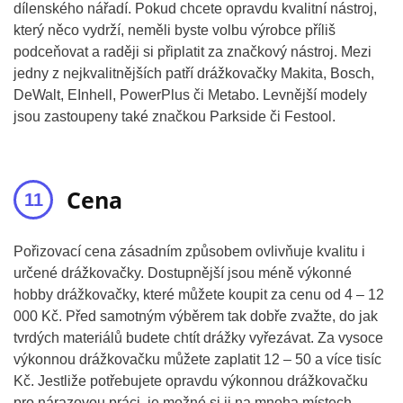
dílenského nářadí. Pokud chcete opravdu kvalitní nástroj,
který něco vydrží, neměli byste volbu výrobce příliš
podceňovat a raději si připlatit za značkový nástroj. Mezi
jedny z nejkvalitnějších patří drážkovačky Makita, Bosch,
DeWalt, EInhell, PowerPlus či Metabo. Levnější modely
jsou zastoupeny také značkou Parkside či Festool.
Cena
Pořizovací cena zásadním způsobem ovlivňuje kvalitu i
určené drážkovačky. Dostupnější jsou méně výkonné
hobby drážkovačky, které můžete koupit za cenu od 4 – 12
000 Kč. Před samotným výběrem tak dobře zvažte, do jak
tvrdých materiálů budete chtít drážky vyřezávat. Za vysoce
výkonnou drážkovačku můžete zaplatit 12 – 50 a více tisíc
Kč. Jestliže potřebujete opravdu výkonnou drážkovačku
pro nárazovou práci, je možné si ji na mnoha místech