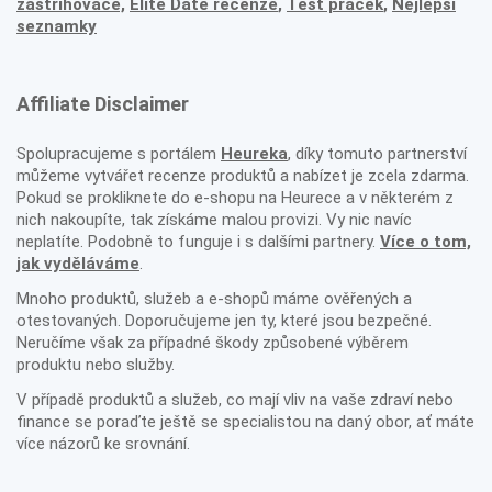
zastřihovače,
Elite Date recenze
,
Test praček
,
Nejlepší
seznamky
Affiliate Disclaimer
Spolupracujeme s portálem
Heureka
, díky tomuto partnerství
můžeme vytvářet recenze produktů a nabízet je zcela zdarma.
Pokud se prokliknete do e-shopu na Heurece a v některém z
nich nakoupíte, tak získáme malou provizi. Vy nic navíc
neplatíte. Podobně to funguje i s dalšími partnery.
Více o tom,
jak vyděláváme
.
Mnoho produktů, služeb a e-shopů máme ověřených a
otestovaných. Doporučujeme jen ty, které jsou bezpečné.
Neručíme však za případné škody způsobené výběrem
produktu nebo služby.
V případě produktů a služeb, co mají vliv na vaše zdraví nebo
finance se poraďte ještě se specialistou na daný obor, ať máte
více názorů ke srovnání.