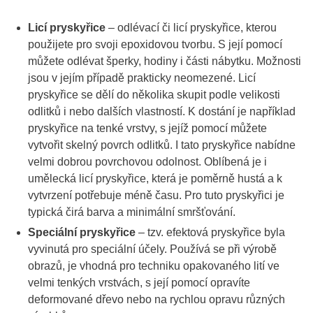
Licí pryskyřice
– odlévací či licí pryskyřice, kterou
použijete pro svoji epoxidovou tvorbu. S její pomocí
můžete odlévat šperky, hodiny i části nábytku. Možnosti
jsou v jejím případě prakticky neomezené. Licí
pryskyřice se dělí do několika skupit podle velikosti
odlitků i nebo dalších vlastností. K dostání je například
pryskyřice na tenké vrstvy, s jejíž pomocí můžete
vytvořit skelný povrch odlitků. I tato pryskyřice nabídne
velmi dobrou povrchovou odolnost. Oblíbená je i
umělecká licí pryskyřice, která je poměrně hustá a k
vytvrzení potřebuje méně času. Pro tuto pryskyřici je
typická čirá barva a minimální smršťování.
Speciální pryskyřice
– tzv. efektová pryskyřice byla
vyvinutá pro speciální účely. Používá se při výrobě
obrazů, je vhodná pro techniku opakovaného lití ve
velmi tenkých vrstvách, s její pomocí opravíte
deformované dřevo nebo na rychlou opravu různých