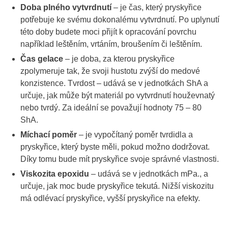
Doba plného vytvrdnutí
– je čas, který pryskyřice
potřebuje ke svému dokonalému vytvrdnutí. Po uplynutí
této doby budete moci přijít k opracování povrchu
například leštěním, vrtáním, broušením či leštěním.
Čas gelace
– je doba, za kterou pryskyřice
zpolymeruje tak, že svoji hustotu zvýší do medové
konzistence. Tvrdost – udává se v jednotkách ShA a
určuje, jak může být materiál po vytvrdnutí houževnatý
nebo tvrdý. Za ideální se považují hodnoty 75 – 80
ShA.
Míchací poměr
– je vypočítaný poměr tvrdidla a
pryskyřice, který byste měli, pokud možno dodržovat.
Díky tomu bude mít pryskyřice svoje správné vlastnosti.
Viskozita epoxidu
– udává se v jednotkách mPa., a
určuje, jak moc bude pryskyřice tekutá. Nižší viskozitu
má odlévací pryskyřice, vyšší pryskyřice na efekty.