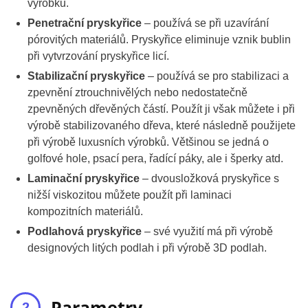
výrobků.
Penetrační pryskyřice
– používá se při uzavírání
pórovitých materiálů. Pryskyřice eliminuje vznik bublin
při vytvrzování pryskyřice licí.
Stabilizační pryskyřice
– používá se pro stabilizaci a
zpevnění ztrouchnivělých nebo nedostatečně
zpevněných dřevěných částí. Použít ji však můžete i při
výrobě stabilizovaného dřeva, které následně použijete
při výrobě luxusních výrobků. Většinou se jedná o
golfové hole, psací pera, řadící páky, ale i šperky atd.
Laminační pryskyřice
– dvousložková pryskyřice s
nižší viskozitou můžete použít při laminaci
kompozitních materiálů.
Podlahová pryskyřice
– své využití má při výrobě
designových litých podlah i při výrobě 3D podlah.
Parametry