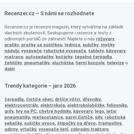
Recenzer.cz – S námi se rozhodnete
Recenzer.cz je recenzní magazín, který vytváříme na základě
vlastních zkušeností. Seskupujeme i recenze a testy z
odborných portálů ze zahraničí. Najdete u nás
rýžovary
,
pračky
,
pračky se sušičkou
,
lednice
,
sušičky
,
myčky
nádobí
,
vysavače
,
robotické vysavače
,
tablety
,
kávovary
,
matrace
,
autosedačky
,
kočárky
,
tepelná čerpadla
,
žehličky
,
pneumatiky
,
sluchátka
,
herní konzole
,
televize
a
další
.
Trendy kategorie – jaro 2026
čerpadla
,
čističe oken
,
drtiče větví
,
dřevníky
,
elektrocentrály
,
elektrokola
,
elektrokoloběžky
,
foliovníky
,
grily
,
hry na PC
,
chytré hodinky
,
kávovary
,
lego
,
letní
pneumatiky
,
meteostanice
,
parní čističe
,
pily
,
robotické
sekačky
,
sušičky ovoce
,
štípačky na dřevo
,
trampolíny
,
udírny
,
vrtačky
,
vysavače listí
,
zahradní traktory
,