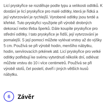
Licí pryskyřice se rozděluje podle typu a velikosti odlitků. K
dostání je licí pryskyřice pro malé odlitky, která je řídká a
její vytvrzování je rychlejší. Vyrobené odlitky jsou tvrdé a
křehké. Tuto pryskyřici využijete při výrobě drobných
dekorací nebo třeba šperků. Dále koupíte pryskyřice pro
střední odlitky. I tato pryskyřice je řidší, její vytvrzování je
pomalejší. S její pomocí můžete vylévat vrstvy až do výšky
5 cm. Používá se při výrobě hodin, menšího nábytku,
hodin, servírovacích prkének atd. Licí pryskyřice pro velké
odlitky potřebují ke svému vytvrdnutí několik dní, odlévat
můžete vrstvu do 10 i více centimetrů. Používá se při
výrobě stolů, čel postelí, dveří i jiných větších kusů
nábytku.
Závěr