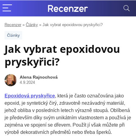
Recenzer
»
Články
»
Jak vybrat epoxidovou pryskyřici?
Články
Jak vybrat epoxidovou
pryskyřici?
Alena Rajnochová
4.9.2024
Epoxidová pryskyřice
, která je často označována jako
epoxid, je syntetický čirý, zdravotně nezávadný materiál,
jehož obliba v posledních letech výrazně stoupá. Oblíbená
je především díky svým unikátním vlastnostem a používá je
zejména ve spojení se dřevem. Použít jí však můžete při
výrobě dekorativních předmětů nebo třeba šperků.