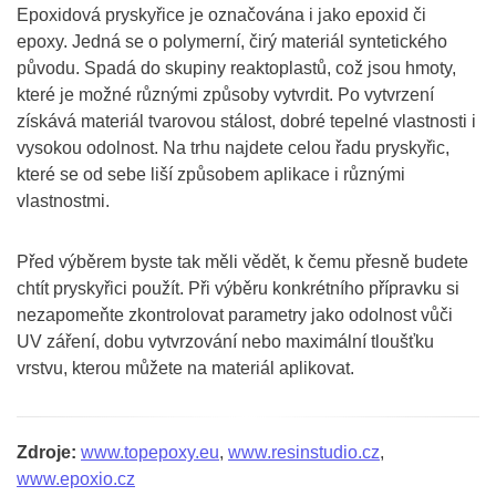
Epoxidová pryskyřice je označována i jako epoxid či
epoxy. Jedná se o polymerní, čirý materiál syntetického
původu. Spadá do skupiny reaktoplastů, což jsou hmoty,
které je možné různými způsoby vytvrdit. Po vytvrzení
získává materiál tvarovou stálost, dobré tepelné vlastnosti i
vysokou odolnost. Na trhu najdete celou řadu pryskyřic,
které se od sebe liší způsobem aplikace i různými
vlastnostmi.
Před výběrem byste tak měli vědět, k čemu přesně budete
chtít pryskyřici použít. Při výběru konkrétního přípravku si
nezapomeňte zkontrolovat parametry jako odolnost vůči
UV záření, dobu vytvrzování nebo maximální tloušťku
vrstvu, kterou můžete na materiál aplikovat.
Zdroje:
www.topepoxy.eu
,
www.resinstudio.cz
,
www.epoxio.cz