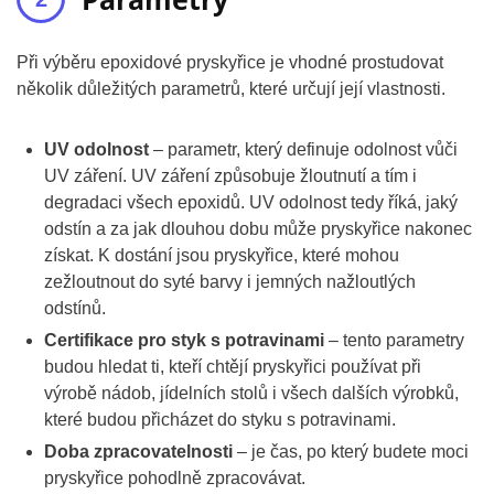
Při výběru epoxidové pryskyřice je vhodné prostudovat
několik důležitých parametrů, které určují její vlastnosti.
UV odolnost
– parametr, který definuje odolnost vůči
UV záření. UV záření způsobuje žloutnutí a tím i
degradaci všech epoxidů. UV odolnost tedy říká, jaký
odstín a za jak dlouhou dobu může pryskyřice nakonec
získat. K dostání jsou pryskyřice, které mohou
zežloutnout do syté barvy i jemných nažloutlých
odstínů.
Certifikace pro styk s potravinami
– tento parametry
budou hledat ti, kteří chtějí pryskyřici používat při
výrobě nádob, jídelních stolů i všech dalších výrobků,
které budou přicházet do styku s potravinami.
Doba zpracovatelnosti
– je čas, po který budete moci
pryskyřice pohodlně zpracovávat.