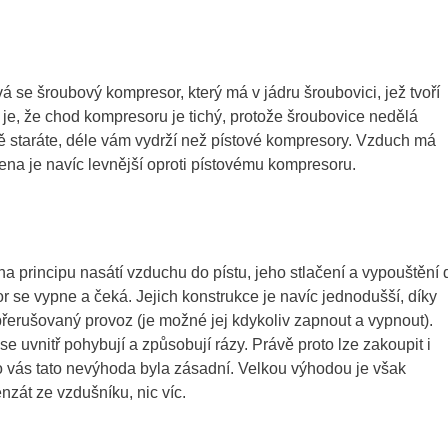
á se šroubový kompresor, který má v jádru šroubovici, jež tvoří
 je, že chod kompresoru je tichý, protože šroubovice nedělá
ě staráte, déle vám vydrží než pístové kompresory. Vzduch má
o cena je navíc levnější oproti pístovému kompresoru.
a principu nasátí vzduchu do pístu, jeho stlačení a vypouštění 
 se vypne a čeká. Jejich konstrukce je navíc jednodušší, díky
přerušovaný provoz (je možné jej kdykoliv zapnout a vypnout).
 se uvnitř pohybují a způsobují rázy. Právě proto lze zakoupit i
ro vás tato nevýhoda byla zásadní. Velkou výhodou je však
nzát ze vzdušníku, nic víc.