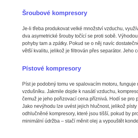
Šroubové kompresory
Je-li třeba produkovat velké množství vzduchu, využív
dva asymetrické šrouby točící se proti sobě. Výhodou
pohyby tam a zpátky. Pokud se o něj navíc dostatečn
větší kvalitu, jelikož je filtrován přes separátor. Jeh
Pístové kompresory
Píst je podobný tomu ve spalovacím motoru, funguje n
vzdušníku. Jakmile dojde k nasátí vzduchu, kompresor
čemuž je jeho pořizovací cena příznivá. Hodí se pro 
Jako nevýhodu lze uvést jejich hlučnost, jelikož písty
odhlučněné kompresory, které jsou tišší, pokud by p
minimální údržba – stačí měnit olej a vypouštět konde