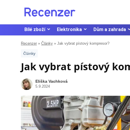
Bílé zboží
Elektronika
Dům a zahrada
Recenzer
»
Články
»
Jak vybrat pístový kompresor?
Články
Jak vybrat pístový ko
Eliška Vachková
5.9.2024