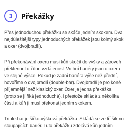
Překážky
Přes jednoduchou překážku se skáče jedním skokem. Dva
nejdůležitější typy jednoduchých překážek jsou kolmý skok
a oxer (dvojbradlí).
Při překonávání oxeru musí kůň skočit do výšky a zároveň
překlenout určitou vzdálenost. Vrchní bariéry jsou u oxeru
ve stejné výšce. Pokud je zadní bariéra výše než přední,
hovoříme o dvojbradlí (double-bar). Dvojbradlí je pro koně
příjemnější než klasický oxer. Oxer je jedna překážka
(proto se jí říká jednoduchá), i přestože skládá z několika
částí a kůň ji musí překonat jedním skokem.
Triple-bar je šířko-výšková překážka. Skládá se ze tří šikmo
stoupajících bariér. Tuto překážku zdolává kůň jedním