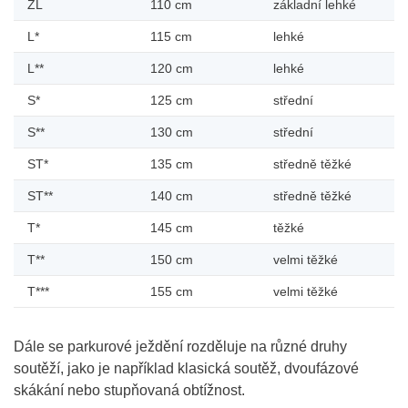
ZL
110 cm
základní lehké
L*
115 cm
lehké
L**
120 cm
lehké
S*
125 cm
střední
S**
130 cm
střední
ST*
135 cm
středně těžké
ST**
140 cm
středně těžké
T*
145 cm
těžké
T**
150 cm
velmi těžké
T***
155 cm
velmi těžké
Dále se parkurové ježdění rozděluje na různé druhy
soutěží, jako je například klasická soutěž, dvoufázové
skákání nebo stupňovaná obtížnost.