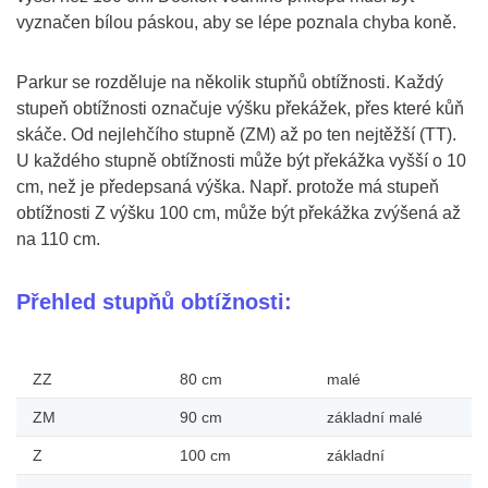
vyznačen bílou páskou, aby se lépe poznala chyba koně.
Parkur se rozděluje na několik stupňů obtížnosti. Každý
stupeň obtížnosti označuje výšku překážek, přes které kůň
skáče. Od nejlehčího stupně (ZM) až po ten nejtěžší (TT).
U každého stupně obtížnosti může být překážka vyšší o 10
cm, než je předepsaná výška. Např. protože má stupeň
obtížnosti Z výšku 100 cm, může být překážka zvýšená až
na 110 cm.
Přehled stupňů obtížnosti:
ZZ
80 cm
malé
ZM
90 cm
základní malé
Z
100 cm
základní