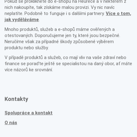
Pokud se prokliknete do e-shopu na Heurece a v některém z
nich nakoupíte, tak získáme malou provizi. Vy nic navíc
neplatíte. Podobně to funguje i s dalšími partnery.
Více o tom,
jak vyděláváme
.
Mnoho produktů, služeb a e-shopů máme ověřených a
otestovaných. Doporučujeme jen ty, které jsou bezpečné.
Neručíme však za případné škody způsobené výběrem
produktu nebo služby.
V případě produktů a služeb, co mají vliv na vaše zdraví nebo
finance se poraďte ještě se specialistou na daný obor, ať máte
více názorů ke srovnání.
Kontakty
Spolupráce a kontakt
O nás