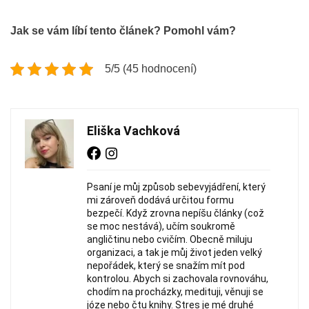
Jak se vám líbí tento článek? Pomohl vám?
5/5 (45 hodnocení)
Eliška Vachková
Psaní je můj způsob sebevyjádření, který
mi zároveň dodává určitou formu
bezpečí. Když zrovna nepíšu články (což
se moc nestává), učím soukromě
angličtinu nebo cvičím. Obecně miluju
organizaci, a tak je můj život jeden velký
nepořádek, který se snažím mít pod
kontrolou. Abych si zachovala rovnováhu,
chodím na procházky, medituji, věnuji se
józe nebo čtu knihy. Stres je mé druhé