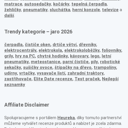
matrace
,
autosedačky
,
kočárky
,
tepelná čerpadla
,
žehličky
,
pneumatiky
,
sluchátka
,
herní konzole
,
televize
a
další
.
Trendy kategorie – jaro 2026
čerpadla
,
čističe oken
,
drtiče větví
,
dřevníky
,
elektrocentrály
,
elektrokola
,
elektrokoloběžky
,
foliovníky
,
grily
,
hry na PC
,
chytré hodinky
,
kávovary
,
lego
,
letní
pneumatiky
,
meteostanice
,
parní čističe
,
pily
,
robotické
sekačky
,
sušičky ovoce
,
štípačky na dřevo
,
trampolíny
,
udírny
,
vrtačky
,
vysavače listí
,
zahradní traktory
,
zastřihovače,
Elite Date recenze
,
Test praček
,
Nejlepší
seznamky
Affiliate Disclaimer
Spolupracujeme s portálem
Heureka
, díky tomuto partnerství
můžeme vytvářet recenze produktů a nabízet je zcela zdarma.