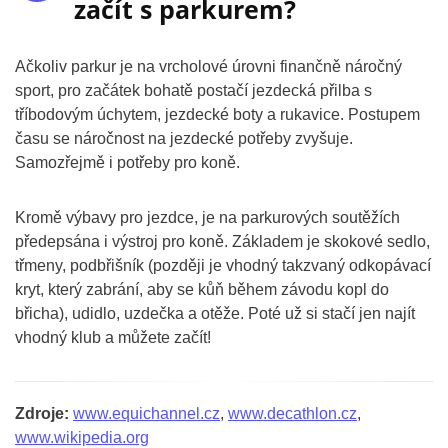
začít s parkurem?
Ačkoliv parkur je na vrcholové úrovni finančně náročný
sport, pro začátek bohatě postačí jezdecká přilba s
tříbodovým úchytem, jezdecké boty a rukavice. Postupem
času se náročnost na jezdecké potřeby zvyšuje.
Samozřejmě i potřeby pro koně.
Kromě výbavy pro jezdce, je na parkurových soutěžích
předepsána i výstroj pro koně. Základem je skokové sedlo,
třmeny, podbřišník (později je vhodný takzvaný odkopávací
kryt, který zabrání, aby se kůň během závodu kopl do
břicha), udidlo, uzdečka a otěže. Poté už si stačí jen najít
vhodný klub a můžete začít!
Zdroje:
www.equichannel.cz
,
www.decathlon.cz
,
www.wikipedia.org