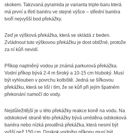
skokem. Takzvaná pyramida je varianta triple-baru která
má první a třetí bariéru ve stejné výšce – střední bariéra
tvoří nejvyšší bod překážky.
Zeď je výšková překážka, která se skládá z beden.
Zvládnout tuto výškovou překážku je dost obtížné, protože
za ní kůň nevidí.
Příkop naplněný vodou je známá parkurová překážka.
Vodní příkop bývá 2-4 m široký a 10-15 cm hluboký. Musí
být vyhlouben v povrchu kolbiště. Jedná se šířkovou
překážku, která se liší i tím, že se kůň při jejím špatném
překonání namočí do vody.
Nejdůležitější je u této překážky reakce koně na vodu. Na
odskokové straně této překážky bývá umístěna odskoková
bariéra nebo nízká proutěná překážka, která nesmí být
vyšší než 150 cm. Doskok vodního příkopu musí být