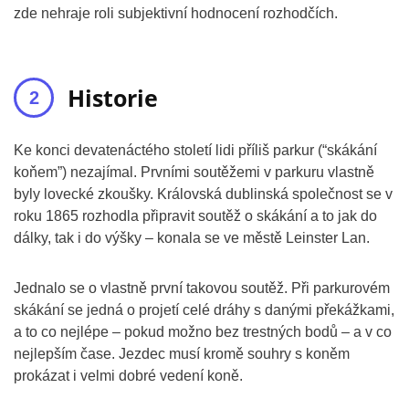
zde nehraje roli subjektivní hodnocení rozhodčích.
Historie
Ke konci devatenáctého století lidi příliš parkur (“skákání
koňem”) nezajímal. Prvními soutěžemi v parkuru vlastně
byly lovecké zkoušky. Královská dublinská společnost se v
roku 1865 rozhodla připravit soutěž o skákání a to jak do
dálky, tak i do výšky – konala se ve městě Leinster Lan.
Jednalo se o vlastně první takovou soutěž. Při parkurovém
skákání se jedná o projetí celé dráhy s danými překážkami,
a to co nejlépe – pokud možno bez trestných bodů – a v co
nejlepším čase. Jezdec musí kromě souhry s koněm
prokázat i velmi dobré vedení koně.