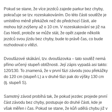
Pokud se stane, že více jezdců zajede parkur bez chyby,
pokračuje se tzv. rozeskakováním. Do této části soutěže je
umístěno méně překážek než do předchozí části, ale
mohou být zvýšeny až o 10 cm. V rozeskakování se již na
čas hledí, protože se může stát, že opět zajede několik
jezdců svou jízdu bez chyby, bude to právě čas, co bude
rozhodovat o vítězi.
Dvoufázové skákání, tzv. dvoufázovka – tato soutěž nemá
přímo určený stupeň obtížnosti. Její zápis vypadá asi takto:
120/130. To znamená, že v první fázi závodu jsou překážky
do 120 cm (stupeň L) a v druhé fázi pak do výšky 130 cm
(tj. stupeň S).
Samotný závod probíhá tak, že pokud jezdec projede první
část závodu bez chyby, postupuje do druhé části, kde je
však měřen i čas. Pokud se stane, že kůň udělá chybu již v