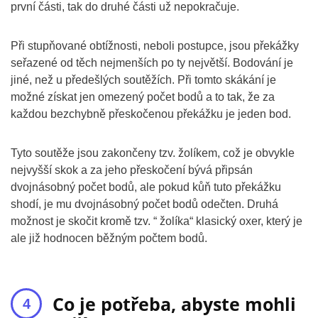
první části, tak do druhé části už nepokračuje.
Při stupňované obtížnosti, neboli postupce, jsou překážky
seřazené od těch nejmenších po ty největší. Bodování je
jiné, než u předešlých soutěžích. Při tomto skákání je
možné získat jen omezený počet bodů a to tak, že za
každou bezchybně přeskočenou překážku je jeden bod.
Tyto soutěže jsou zakončeny tzv. žolíkem, což je obvykle
nejvyšší skok a za jeho přeskočení bývá připsán
dvojnásobný počet bodů, ale pokud kůň tuto překážku
shodí, je mu dvojnásobný počet bodů odečten. Druhá
možnost je skočit kromě tzv. “ žolíka“ klasický oxer, který je
ale již hodnocen běžným počtem bodů.
Co je potřeba, abyste mohli