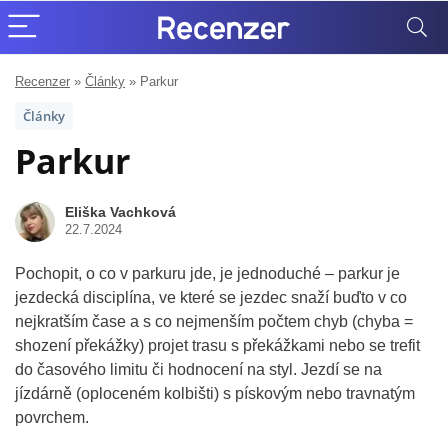
Recenzer
»
Články
»
Parkur
Články
Parkur
Eliška Vachková
22.7.2024
Pochopit, o co v parkuru jde, je jednoduché – parkur je
jezdecká disciplína, ve které se jezdec snaží buďto v co
nejkratším čase a s co nejmenším počtem chyb (chyba =
shození překážky) projet trasu s překážkami nebo se trefit
do časového limitu či hodnocení na styl. Jezdí se na
jízdárně (oploceném kolbišti) s pískovým nebo travnatým
povrchem.