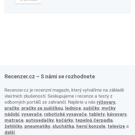
Recenzer.cz – S námi se rozhodnete
Recenzer.cz je recenzní magazín, který vytváříme na základě
vlastních zkušeností. Seskupujeme i recenze a testy z
odborných portálů ze zahraničí. Najdete u nás
rýžovary
,
pračky
,
pračky se sušičkou
,
lednice
,
sušičky
,
myčky
nádobí
,
vysavače
,
robotické vysavače
,
tablety
,
kávovary
,
matrace
,
autosedačky
,
kočárky
,
tepelná čerpadla
,
žehličky
,
pneumatiky
,
sluchátka
,
herní konzole
,
televize
a
další
.