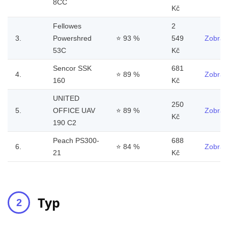
8CC
Kč
Fellowes
2
3.
Powershred
⭐
93 %
549
Zobrazi
53C
Kč
Sencor SSK
681
4.
⭐
89 %
Zobrazi
160
Kč
UNITED
250
5.
OFFICE UAV
⭐
89 %
Zobrazi
Kč
190 C2
Peach PS300-
688
6.
⭐
84 %
Zobrazi
21
Kč
Typ