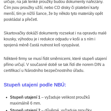
určuje, na jak tenké proužky budou dokumenty nařezány.
Čím jsou proužky užší, nebo CD disky či platební karty
menší, tím je nižší šance, že by někdo tyto materiály opět
poskládal a přečetl.
Skartovačky dokáží dokumenty rozsekat i na opravdu malé
kousky, výhodou je i redukce odpadu v koši a s ním i
spojená méně častá nutnost koš vysypávat.
Některé firmy se musí řídit směrnicemi, které stupeň utajení
přímo určují. V současné době se tak řídí dle norem DIN a
certifikací u Národního bezpečnostního úřadu.
Stupeň utajení podle NBÚ:
Stupeň utajení 1
– vyžaduje velikost proužků
maximálně 6 mm.
Stupeň utajení 2
– důvěrné, vyžaduje proužky