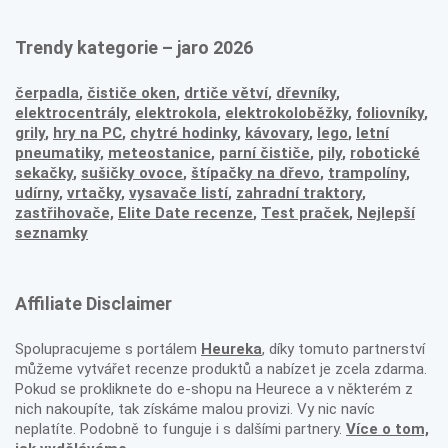
Trendy kategorie – jaro 2026
čerpadla
,
čističe oken
,
drtiče větví
,
dřevníky
,
elektrocentrály
,
elektrokola
,
elektrokoloběžky
,
foliovníky
,
grily
,
hry na PC
,
chytré hodinky
,
kávovary
,
lego
,
letní
pneumatiky
,
meteostanice
,
parní čističe
,
pily
,
robotické
sekačky
,
sušičky ovoce
,
štípačky na dřevo
,
trampolíny
,
udírny
,
vrtačky
,
vysavače listí
,
zahradní traktory
,
zastřihovače,
Elite Date recenze
,
Test praček
,
Nejlepší
seznamky
Affiliate Disclaimer
Spolupracujeme s portálem
Heureka
, díky tomuto partnerství
můžeme vytvářet recenze produktů a nabízet je zcela zdarma.
Pokud se prokliknete do e-shopu na Heurece a v některém z
nich nakoupíte, tak získáme malou provizi. Vy nic navíc
neplatíte. Podobně to funguje i s dalšími partnery.
Více o tom,