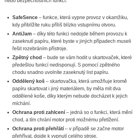
nebo bezpečnostních funkcí:
SafeSence
– funkce, která vypne provoz v okamžiku,
kdy přiblížíte ruku příliš blízko vstupnímu otvoru.
AntiJam
– díky této funkci nedojde během provozu k
zaseknutí papíru, které byste v jiných případech museli
řešit rozebráním přístroje.
Zpětný chod
– bude se vám hodit u skartovaček, které
předešlou funkcí nedisponují. S pomocí zpětného
chodu snadno uvolníte zaseknutý list papíru.
Oddělený koš
– skartovačka, která umožňuje kromě
papíru skartovat i jiný materiálem, by měla mít dva
oddělené koše, díky kterým nebude docházet k jejich
míchání.
Ochrana proti zahlcení
– jedná so o funkci, která mění
chod, a tím chrání motor proti možnému přetížení.
Ochrana proti přehřátí
– v případě se začne motor
přehřívat, dojde k vypnutí celého stroje.