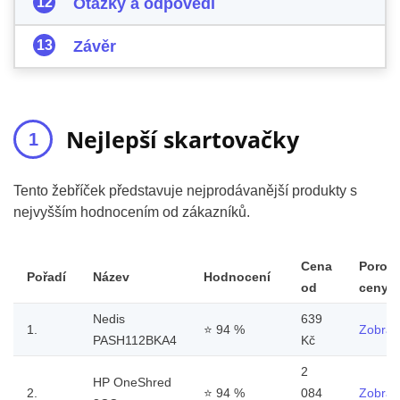
Otázky a odpovědi
Závěr
Nejlepší skartovačky
Tento žebříček představuje nejprodávanější produkty s
nejvyšším hodnocením od zákazníků.
Cena
Porov
Pořadí
Název
Hodnocení
od
ceny
Nedis
639
1.
⭐
94 %
Zobrazi
PASH112BKA4
Kč
2
HP OneShred
2.
⭐
94 %
084
Zobrazi