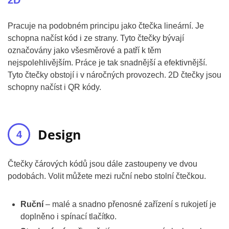
2D
Pracuje na podobném principu jako čtečka lineární. Je
schopna načíst kód i ze strany. Tyto čtečky bývají
označovány jako všesměrové a patří k těm
nejspolehlivějším. Práce je tak snadnější a efektivnější.
Tyto čtečky obstojí i v náročných provozech. 2D čtečky jsou
schopny načíst i QR kódy.
Design
Čtečky čárových kódů jsou dále zastoupeny ve dvou
podobách. Volit můžete mezi ruční nebo stolní čtečkou.
Ruční
– malé a snadno přenosné zařízení s rukojetí je
doplněno i spínací tlačítko.