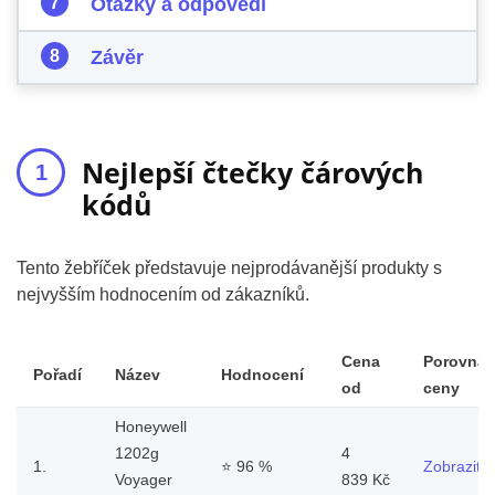
Otázky a odpovědi
Závěr
Nejlepší čtečky čárových
kódů
Tento žebříček představuje nejprodávanější produkty s
nejvyšším hodnocením od zákazníků.
Cena
Porovnat
Pořadí
Název
Hodnocení
od
ceny
Honeywell
1202g
4
1.
⭐
96 %
Zobrazit
Voyager
839 Kč