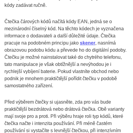
kódy zadávat ručně.
Čtečka čárových kódů načítá kódy EAN, jedná se o
mezinárodní číselný kód. Na těchto kódech je vyznačena
informace o dodavateli a další důležité údaje. Čtečka
pracuje na podobném principu jako
skener
, nasnímá
obrazovou podobu kódu a převede ho do digitální podoby.
Čtečku je možné nainstalovat také do chytrého telefonu,
tato manipulace je však obtížnější a nevýhodou je i
rychlejší vybíjení baterie. Pokud vlastníte obchod nebo
podnik je mnohem praktičtější pořídit čtečku v podobě
samostatného zařízení.
Před výběrem čtečky si ujasněte, zda pro vás bude
praktičtější bezdrátová nebo drátová čtečka. Obě varianty
mají svoje pro a proti. Při výběru hraje roli typ kódů, které
čtečka načte i intenzita používání. Při méně častém
používání si vystačíte s levnější čtečkou, při intenzívním