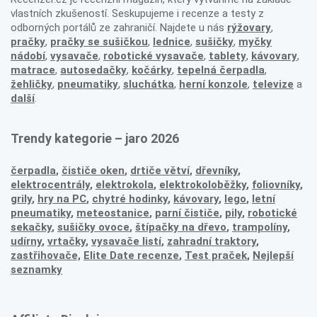
vlastních zkušeností. Seskupujeme i recenze a testy z
odborných portálů ze zahraničí. Najdete u nás
rýžovary
,
pračky
,
pračky se sušičkou
,
lednice
,
sušičky
,
myčky
nádobí
,
vysavače
,
robotické vysavače
,
tablety
,
kávovary
,
matrace
,
autosedačky
,
kočárky
,
tepelná čerpadla
,
žehličky
,
pneumatiky
,
sluchátka
,
herní konzole
,
televize
a
další
.
Trendy kategorie – jaro 2026
čerpadla
,
čističe oken
,
drtiče větví
,
dřevníky
,
elektrocentrály
,
elektrokola
,
elektrokoloběžky
,
foliovníky
,
grily
,
hry na PC
,
chytré hodinky
,
kávovary
,
lego
,
letní
pneumatiky
,
meteostanice
,
parní čističe
,
pily
,
robotické
sekačky
,
sušičky ovoce
,
štípačky na dřevo
,
trampolíny
,
udírny
,
vrtačky
,
vysavače listí
,
zahradní traktory
,
zastřihovače,
Elite Date recenze
,
Test praček
,
Nejlepší
seznamky