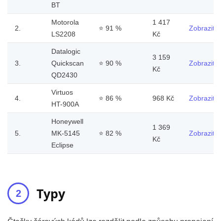
BT
Motorola
1 417
2.
⭐
91 %
Zobrazit
LS2208
Kč
Datalogic
3 159
3.
Quickscan
⭐
90 %
Zobrazit
Kč
QD2430
Virtuos
4.
⭐
86 %
968 Kč
Zobrazit
HT-900A
Honeywell
1 369
5.
MK-5145
⭐
82 %
Zobrazit
Kč
Eclipse
Typy