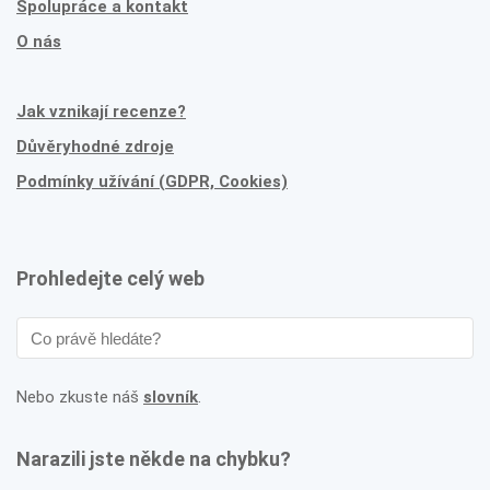
Spolupráce a kontakt
O nás
Jak vznikají recenze?
Důvěryhodné zdroje
Podmínky užívání (GDPR, Cookies)
Prohledejte celý web
Nebo zkuste náš
slovník
.
Narazili jste někde na chybku?