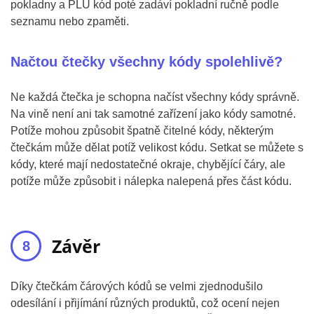
pokladny a PLU kód poté zadáví pokladní ručně podle
seznamu nebo zpaměti.
Načtou čtečky všechny kódy spolehlivě?
Ne každá čtečka je schopna načíst všechny kódy správně.
Na vině není ani tak samotné zařízení jako kódy samotné.
Potíže mohou způsobit špatně čitelné kódy, některým
čtečkám může dělat potíž velikost kódu. Setkat se můžete s
kódy, které mají nedostatečné okraje, chybějící čáry, ale
potíže může způsobit i nálepka nalepená přes část kódu.
Závěr
Díky čtečkám čárových kódů se velmi zjednodušilo
odesílání i přijímání různých produktů, což ocení nejen