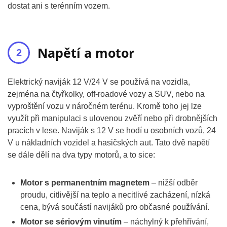
dostat ani s terénním vozem.
Napětí a motor
Elektrický naviják 12 V/24 V se používá na vozidla,
zejména na čtyřkolky, off-roadové vozy a SUV, nebo na
vyproštění vozu v náročném terénu. Kromě toho jej lze
využít při manipulaci s ulovenou zvěří nebo při drobnějších
pracích v lese. Naviják s 12 V se hodí u osobních vozů, 24
V u nákladních vozidel a hasičských aut. Tato dvě napětí
se dále dělí na dva typy motorů, a to sice:
Motor s permanentním magnetem
– nižší odběr
proudu, citlivější na teplo a necitlivé zacházení, nízká
cena, bývá součástí navijáků pro občasné používání.
Motor se sériovým vinutím
– náchylný k přehřívání,