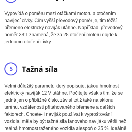
Vypovídá o poměru mezi otáčkami motoru a otočením
navíjecí cívky. Čím vyšší převodový poměr je, tím těžší
břemeno elektrický naviják utáhne. Například, převodový
poměr 28:1 znamená, že za 28 otočení motoru dojde k
jednomu otočení cívky.
Tažná síla
Velmi důležitý parametr, který popisuje, jakou hmotnost
elektrický naviják 12 V utáhne. Počítejte však s tím, že se
jedná jen o přibližné číslo, závisí totiž také na sklonu
terénu, vzdálenosti přitahovaného břemene a dalších
faktorech. Chcete-li naviják používat k vyprošťování
vozidla, měla by být tažná síla lanového navijáku větší než
reálná hmotnost taženého vozidla alespoň o 25 %, ideálně