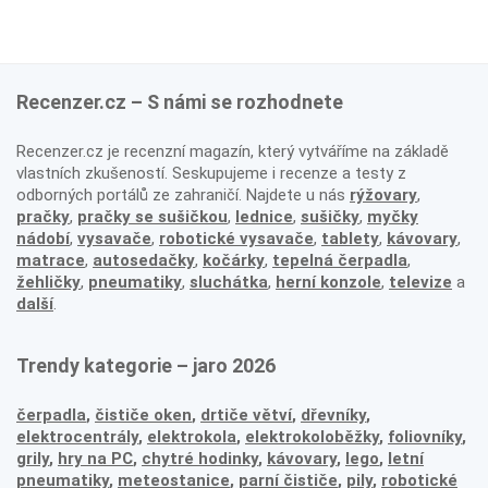
Recenzer.cz – S námi se rozhodnete
Recenzer.cz je recenzní magazín, který vytváříme na základě
vlastních zkušeností. Seskupujeme i recenze a testy z
odborných portálů ze zahraničí. Najdete u nás
rýžovary
,
pračky
,
pračky se sušičkou
,
lednice
,
sušičky
,
myčky
nádobí
,
vysavače
,
robotické vysavače
,
tablety
,
kávovary
,
matrace
,
autosedačky
,
kočárky
,
tepelná čerpadla
,
žehličky
,
pneumatiky
,
sluchátka
,
herní konzole
,
televize
a
další
.
Trendy kategorie – jaro 2026
čerpadla
,
čističe oken
,
drtiče větví
,
dřevníky
,
elektrocentrály
,
elektrokola
,
elektrokoloběžky
,
foliovníky
,
grily
,
hry na PC
,
chytré hodinky
,
kávovary
,
lego
,
letní
pneumatiky
,
meteostanice
,
parní čističe
,
pily
,
robotické