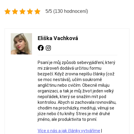
5/5 (130 hodnocení)
Eliška Vachková
Psaní je můj způsob sebevyjádření, který
mi zároveň dodává určitou formu
bezpečí. Když zrovna nepíšu články (což
se moc nestává), učím soukromě
angličtinu nebo cvičím. Obecně miluju
organizaci, a tak je můj život jeden velký
nepořádek, který se snažím mít pod
kontrolou. Abych si zachovala rovnováhu,
chodím na procházky, medituji, věnuji se
józe nebo čtu knihy. Stres je mé druhé
jméno, ale produktivita to první.
Více o nás a jak články vytváříme
|