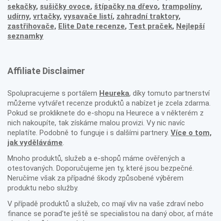
sekačky
,
sušičky ovoce
,
štípačky na dřevo
,
trampolíny
,
udírny
,
vrtačky
,
vysavače listí
,
zahradní traktory
,
zastřihovače,
Elite Date recenze
,
Test praček
,
Nejlepší
seznamky
Affiliate Disclaimer
Spolupracujeme s portálem
Heureka
, díky tomuto partnerství
můžeme vytvářet recenze produktů a nabízet je zcela zdarma.
Pokud se prokliknete do e-shopu na Heurece a v některém z
nich nakoupíte, tak získáme malou provizi. Vy nic navíc
neplatíte. Podobně to funguje i s dalšími partnery.
Více o tom,
jak vyděláváme
.
Mnoho produktů, služeb a e-shopů máme ověřených a
otestovaných. Doporučujeme jen ty, které jsou bezpečné.
Neručíme však za případné škody způsobené výběrem
produktu nebo služby.
V případě produktů a služeb, co mají vliv na vaše zdraví nebo
finance se poraďte ještě se specialistou na daný obor, ať máte