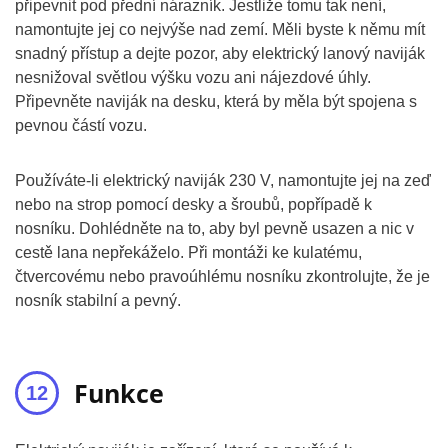
připevnit pod přední nárazník. Jestliže tomu tak není,
namontujte jej co nejvýše nad zemí. Měli byste k němu mít
snadný přístup a dejte pozor, aby elektrický lanový naviják
nesnižoval světlou výšku vozu ani nájezdové úhly.
Připevněte naviják na desku, která by měla být spojena s
pevnou částí vozu.
Používáte-li elektrický naviják 230 V, namontujte jej na zeď
nebo na strop pomocí desky a šroubů, popřípadě k
nosníku. Dohlédněte na to, aby byl pevně usazen a nic v
cestě lana nepřekáželo. Při montáži ke kulatému,
čtvercovému nebo pravoúhlému nosníku zkontrolujte, že je
nosník stabilní a pevný.
Funkce