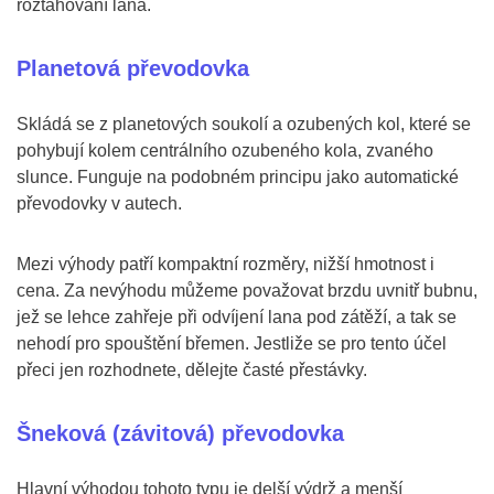
roztahování lana.
Planetová převodovka
Skládá se z planetových soukolí a ozubených kol, které se
pohybují kolem centrálního ozubeného kola, zvaného
slunce. Funguje na podobném principu jako automatické
převodovky v autech.
Mezi výhody patří kompaktní rozměry, nižší hmotnost i
cena. Za nevýhodu můžeme považovat brzdu uvnitř bubnu,
jež se lehce zahřeje při odvíjení lana pod zátěží, a tak se
nehodí pro spouštění břemen. Jestliže se pro tento účel
přeci jen rozhodnete, dělejte časté přestávky.
Šneková (závitová) převodovka
Hlavní výhodou tohoto typu je delší výdrž a menší