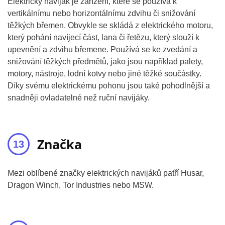
Elektrický naviják je zařízení, které se používá k
vertikálnímu nebo horizontálnímu zdvihu či snižování
těžkých břemen. Obvykle se skládá z elektrického motoru,
který pohání navíjecí část, lana či řetězu, který slouží k
upevnění a zdvihu břemene. Používá se ke zvedání a
snižování těžkých předmětů, jako jsou například palety,
motory, nástroje, lodní kotvy nebo jiné těžké součástky.
Díky svému elektrickému pohonu jsou také pohodlnější a
snadněji ovladatelné než ruční navijáky.
Značka
Mezi oblíbené značky elektrických navijáků patří Husar,
Dragon Winch, Tor Industries nebo MSW.