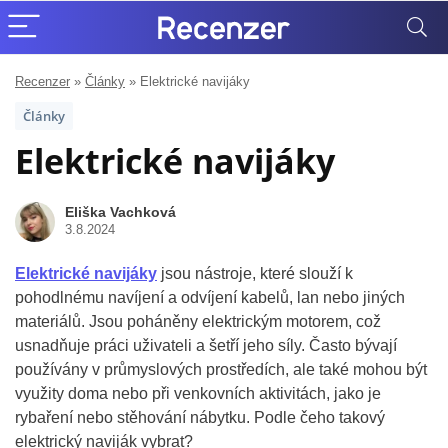
Recenzer
»
Články
»
Elektrické navijáky
Články
Elektrické navijáky
Eliška Vachková
3.8.2024
Elektrické navijáky
jsou nástroje, které slouží k
pohodlnému navíjení a odvíjení kabelů, lan nebo jiných
materiálů. Jsou poháněny elektrickým motorem, což
usnadňuje práci uživateli a šetří jeho síly. Často bývají
používány v průmyslových prostředích, ale také mohou být
využity doma nebo při venkovních aktivitách, jako je
rybaření nebo stěhování nábytku. Podle čeho takový
elektrický naviják vybrat?