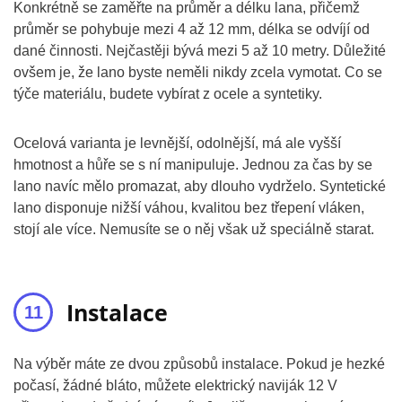
Konkrétně se zaměřte na průměr a délku lana, přičemž
průměr se pohybuje mezi 4 až 12 mm, délka se odvíjí od
dané činnosti. Nejčastěji bývá mezi 5 až 10 metry. Důležité
ovšem je, že lano byste neměli nikdy zcela vymotat. Co se
týče materiálu, budete vybírat z ocele a syntetiky.
Ocelová varianta je levnější, odolnější, má ale vyšší
hmotnost a hůře se s ní manipuluje. Jednou za čas by se
lano navíc mělo promazat, aby dlouho vydrželo. Syntetické
lano disponuje nižší váhou, kvalitou bez třepení vláken,
stojí ale více. Nemusíte se o něj však už speciálně starat.
Instalace
Na výběr máte ze dvou způsobů instalace. Pokud je hezké
počasí, žádné bláto, můžete elektrický naviják 12 V