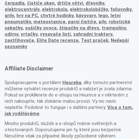
čerpadla
,
čističe oken
,
drtiče větví
,
dřevníky
,
elektrocentrály
,
elektrokola
,
elektrokoloběžky
,
foliovníky
,
grily
,
hry na PC
,
chytré hodinky
,
kávovary
,
lego
,
letní
pneumatiky
,
meteostanice
,
parní čističe
,
pily
,
robotické
sekačky
,
sušičky ovoce
,
štípačky na dřevo
,
trampolíny
,
udírny
,
vrtačky
,
vysavače listí
,
zahradní traktory
,
zastřihovače,
Elite Date recenze
,
Test praček
,
Nejlepší
seznamky
Affiliate Disclaimer
Spolupracujeme s portálem
Heureka
, díky tomuto partnerství
můžeme vytvářet recenze produktů a nabízet je zcela zdarma.
Pokud se prokliknete do e-shopu na Heurece a v některém z
nich nakoupíte, tak získáme malou provizi. Vy nic navíc
neplatíte. Podobně to funguje i s dalšími partnery.
Více o tom,
jak vyděláváme
.
Mnoho produktů, služeb a e-shopů máme ověřených a
otestovaných. Doporučujeme jen ty, které jsou bezpečné.
Neručíme však za případné škody způsobené výběrem