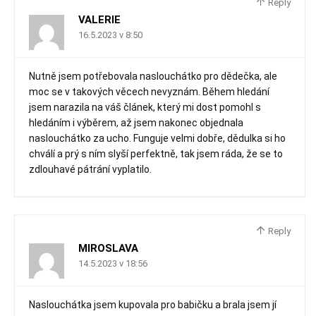
Reply
VALERIE
16.5.2023 v 8:50
Nutně jsem potřebovala naslouchátko pro dědečka, ale
moc se v takových věcech nevyznám. Během hledání
jsem narazila na váš článek, který mi dost pomohl s
hledáním i výběrem, až jsem nakonec objednala
naslouchátko za ucho. Funguje velmi dobře, dědulka si ho
chválí a prý s ním slyší perfektně, tak jsem ráda, že se to
zdlouhavé pátrání vyplatilo.
Reply
MIROSLAVA
14.5.2023 v 18:56
Naslouchátka jsem kupovala pro babičku a brala jsem jí