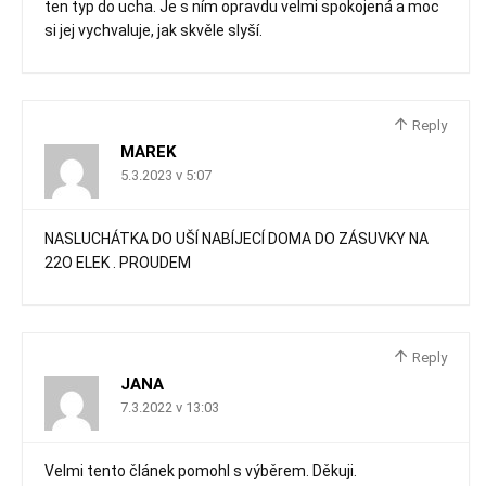
ten typ do ucha. Je s ním opravdu velmi spokojená a moc
si jej vychvaluje, jak skvěle slyší.
Reply
MAREK
5.3.2023 v 5:07
NASLUCHÁTKA DO UŠÍ NABÍJECÍ DOMA DO ZÁSUVKY NA
22O ELEK . PROUDEM
Reply
JANA
7.3.2022 v 13:03
Velmi tento článek pomohl s výběrem. Děkuji.