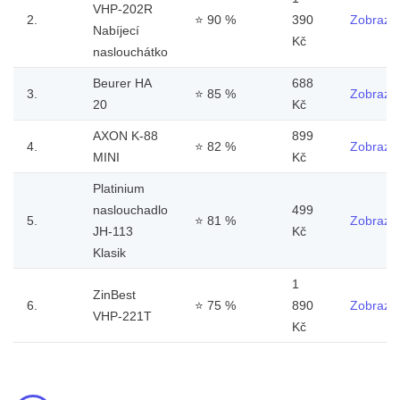
VHP-202R
2.
⭐
90 %
390
Zobrazit
Nabíjecí
Kč
naslouchátko
Beurer HA
688
3.
⭐
85 %
Zobrazit
20
Kč
AXON K-88
899
4.
⭐
82 %
Zobrazit
MINI
Kč
Platinium
naslouchadlo
499
5.
⭐
81 %
Zobrazit
JH-113
Kč
Klasik
1
ZinBest
6.
⭐
75 %
890
Zobrazit
VHP-221T
Kč