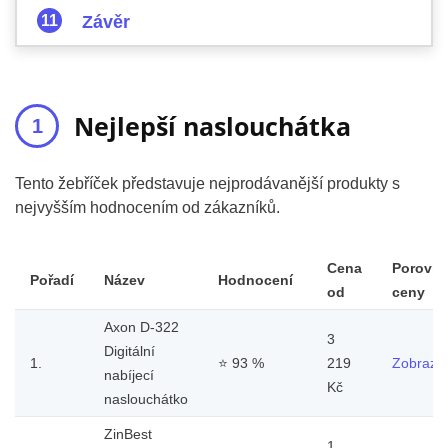
Závěr
Nejlepší naslouchátka
Tento žebříček představuje nejprodávanější produkty s
nejvyšším hodnocením od zákazníků.
Cena
Porovna
Pořadí
Název
Hodnocení
od
ceny
Axon D-322
3
Digitální
1.
⭐
93 %
219
Zobrazit
nabíjecí
Kč
naslouchátko
ZinBest
1