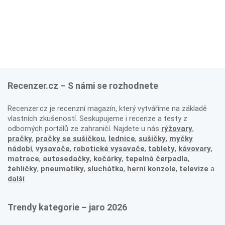
Recenzer.cz – S námi se rozhodnete
Recenzer.cz je recenzní magazín, který vytváříme na základě
vlastních zkušeností. Seskupujeme i recenze a testy z
odborných portálů ze zahraničí. Najdete u nás
rýžovary
,
pračky
,
pračky se sušičkou
,
lednice
,
sušičky
,
myčky
nádobí
,
vysavače
,
robotické vysavače
,
tablety
,
kávovary
,
matrace
,
autosedačky
,
kočárky
,
tepelná čerpadla
,
žehličky
,
pneumatiky
,
sluchátka
,
herní konzole
,
televize
a
další
.
Trendy kategorie – jaro 2026