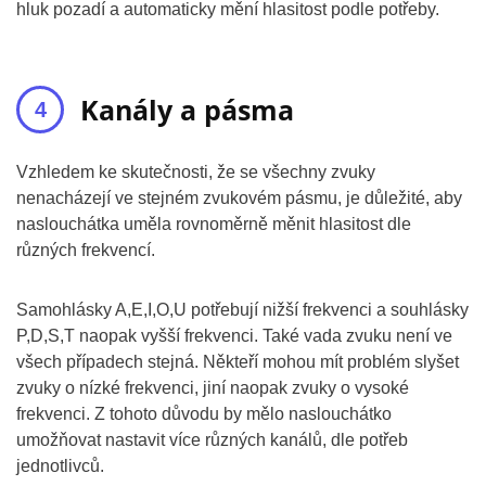
hluk pozadí a automaticky mění hlasitost podle potřeby.
Kanály a pásma
Vzhledem ke skutečnosti, že se všechny zvuky
nenacházejí ve stejném zvukovém pásmu, je důležité, aby
naslouchátka uměla rovnoměrně měnit hlasitost dle
různých frekvencí.
Samohlásky A,E,I,O,U potřebují nižší frekvenci a souhlásky
P,D,S,T naopak vyšší frekvenci. Také vada zvuku není ve
všech případech stejná. Někteří mohou mít problém slyšet
zvuky o nízké frekvenci, jiní naopak zvuky o vysoké
frekvenci. Z tohoto důvodu by mělo naslouchátko
umožňovat nastavit více různých kanálů, dle potřeb
jednotlivců.