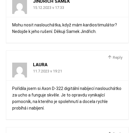
JINDŘICH SAMEK
15.12.2023 v 17:33
Mohu nosit naslouchátka, když mám kardiostimulátor?
Nedojde k jeho rušení. Děkuji Samek Jindřich.
Reply
LAURA
11.7.2023 v 19:21
Pořídila jsem si Axon D-322 digitální nabíjecí naslouchátko
za ucho a funguje skvěle. Je to opravdu vynikající
pomocník, na kterého je spolehnutí a docela rychle
probíhá i nabíjení.