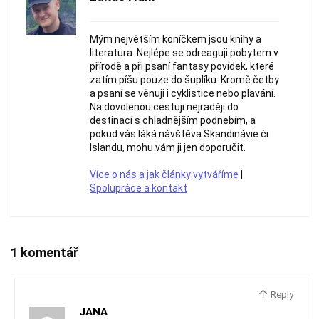
Mým největším koníčkem jsou knihy a
literatura. Nejlépe se odreaguji pobytem v
přírodě a při psaní fantasy povídek, které
zatím píšu pouze do šuplíku. Kromě četby
a psaní se věnuji i cyklistice nebo plavání.
Na dovolenou cestuji nejraději do
destinací s chladnějším podnebím, a
pokud vás láká návštěva Skandinávie či
Islandu, mohu vám ji jen doporučit.
Více o nás a jak články vytváříme
|
Spolupráce a kontakt
1 komentář
Reply
JANA