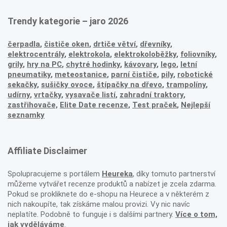
Trendy kategorie – jaro 2026
čerpadla
,
čističe oken
,
drtiče větví
,
dřevníky
,
elektrocentrály
,
elektrokola
,
elektrokoloběžky
,
foliovníky
,
grily
,
hry na PC
,
chytré hodinky
,
kávovary
,
lego
,
letní
pneumatiky
,
meteostanice
,
parní čističe
,
pily
,
robotické
sekačky
,
sušičky ovoce
,
štípačky na dřevo
,
trampolíny
,
udírny
,
vrtačky
,
vysavače listí
,
zahradní traktory
,
zastřihovače,
Elite Date recenze
,
Test praček
,
Nejlepší
seznamky
Affiliate Disclaimer
Spolupracujeme s portálem
Heureka
, díky tomuto partnerství
můžeme vytvářet recenze produktů a nabízet je zcela zdarma.
Pokud se prokliknete do e-shopu na Heurece a v některém z
nich nakoupíte, tak získáme malou provizi. Vy nic navíc
neplatíte. Podobně to funguje i s dalšími partnery.
Více o tom,
jak vyděláváme
.