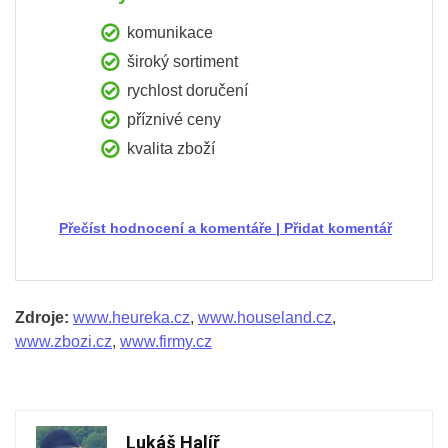
komunikace
široký sortiment
rychlost doručení
příznivé ceny
kvalita zboží
Přečíst hodnocení a komentáře
|
Přidat komentář
Zdroje:
www.heureka.cz
,
www.houseland.cz
,
www.zbozi.cz
,
www.firmy.cz
Lukáš Halíř