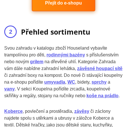
Přejít do e-shopu
Přehled sortimentu
Svou zahradu v katalogu zboží Houseland vybavíte
trampolínou pro děti,
rodinnými bazény
s příslušenstvím
nebo novým
grilem
na dřevěné uhlí. Kategorie Zahrada
vám dále nabídne zahradní lehátka,
závěsné houpací sítě
či zahradní boxy na kompost. Do nové či stávající koupelny
na e-shopu pořídíte
umyvadla
,
WC
, bidety,
sprchy
a
vany
. V sekci Koupelna pořídíte zrcadla, koupelnové
skříňky a regály, stojany na ručníky nebo
koše na prádlo
.
Koberce
, povlečení a prostěradla,
závěsy
či záclony
najdete spolu s utěrkami a ubrusy v záložce Koberce a
textil. Dětské hračky, jako jsou dětské stany, kuchyňky,