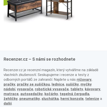
Recenzer.cz – S námi se rozhodnete
Recenzer.cz je recenzní magazín, který vytváříme na základě
vlastních zkušeností. Seskupujeme i recenze a testy z
odborných portálů ze zahraničí. Najdete u nás
rýžovary
,
pračky
,
pračky se sušičkou
,
lednice
,
sušičky
,
myčky
nádobí
,
vysavače
,
robotické vysavače
,
tablety
,
kávovary
,
matrace
,
autosedačky
,
kočárky
,
tepelná čerpadla
,
žehličky
,
pneumatiky
,
sluchátka
,
herní konzole
,
televize
a
další
.