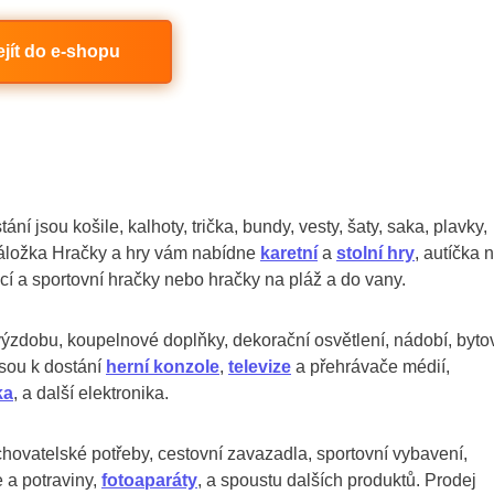
ejít do e-shopu
ní jsou košile, kalhoty, trička, bundy, vesty, šaty, saka, plavky,
Záložka Hračky a hry vám nabídne
karetní
a
stolní hry
, autíčka 
ací a sportovní hračky nebo hračky na pláž a do vany.
ýzdobu, koupelnové doplňky, dekorační osvětlení, nádobí, byto
jsou k dostání
herní konzole
,
televize
a přehrávače médií,
ka
, a další elektronika.
 chovatelské potřeby, cestovní zavazadla, sportovní vybavení,
 a potraviny,
fotoaparáty
, a spoustu dalších produktů. Prodej