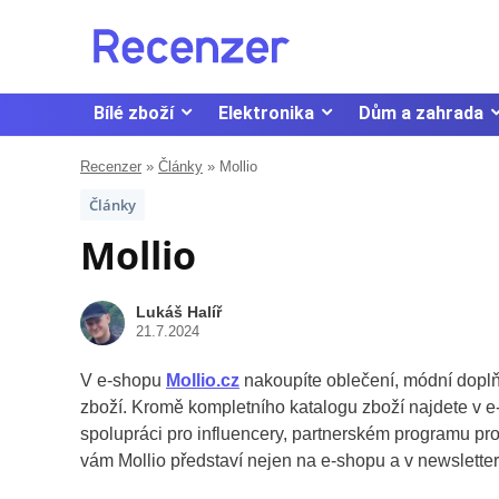
Bílé zboží
Elektronika
Dům a zahrada
Recenzer
»
Články
»
Mollio
Články
Mollio
Lukáš Halíř
21.7.2024
V e-shopu
Mollio.cz
nakoupíte oblečení, módní doplňk
zboží. Kromě kompletního katalogu zboží najdete v e-
spolupráci pro influencery, partnerském programu pro
vám Mollio představí nejen na e-shopu a v newsletteru,