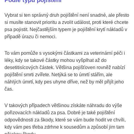
Podle typu pojištění
Vybrat si ten správný druh pojištění není snadné, ale přesto
si musíte stanovit prioritu a zvolit událost, proti které chcete
psa pojistit. Nejčastějším typem je pojištění krytí nákladů v
případě úrazu či nemoci.
To vám pomůže s vysokými částkami za veterinární péči i
léky, kdy se takové částky mohou vyšplhat až do
desetitisícových částek. Většina pojišťoven rovněž nabízí
pojištění smrti zvířete. Netýká se to úmrtí stářím, ale
náhlých úmrtí, kdy pes uhyne dříve, než by měl přijít jeho
čas.
V takových případech většinou získáte náhradu do výše
pořizovacích nákladů za psa. Dobré je také pojištění
odpovědnosti za škody, které se vám bude hodit ve chvíli,
kdy vám pes třeba zdrhne k sousedům a způsobí jim tam