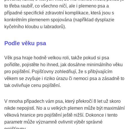
to třeba raubíř, co všechno ničí, ale i plemeno psa a
případné specifické zdravotní komplikace, která jsou s
konkrétním plemenem spojována (například dysplazie
kyčelního kloubu u labradorů).
Podle věku psa
Věk psa hraje hodně velkou roli, takže pokud si psa
pořídíte, pojistěte ho ihned, jak dosáhne minimálního věku
pro pojištění. Pojišťovny zohledňují, že s přibývajícím
věkem se zvyšuje i riziko úrazu či nemoci psa a zásadně to
tak ovlivňuje cenu pojištění.
V mnoha případech vám psa, který překročí 8 let už skoro
nikde nepojistí. No a u velkých plemen může být maximální
věková hranice pro pojištění ještě nižší. Dokonce i tento
parametr může významně ovlivnit výběr správné
pojišťovny.