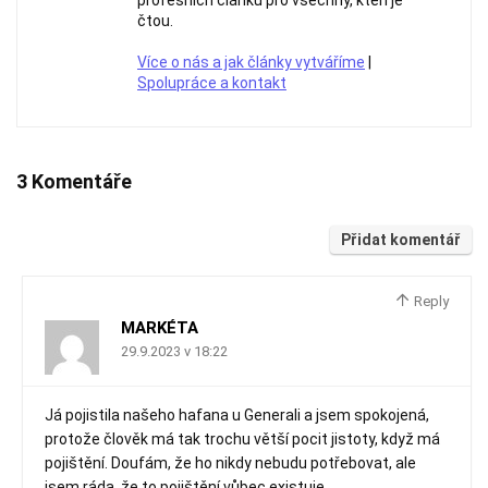
profesních článků pro všechny, kteří je
čtou.
Více o nás a jak články vytváříme
|
Spolupráce a kontakt
3 Komentáře
Přidat komentář
Reply
MARKÉTA
29.9.2023 v 18:22
Já pojistila našeho hafana u Generali a jsem spokojená,
protože člověk má tak trochu větší pocit jistoty, když má
pojištění. Doufám, že ho nikdy nebudu potřebovat, ale
jsem ráda, že to pojištění vůbec existuje.