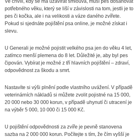
Ve chvíli, kdy se má uzavírat smlouva, musí pes dosahovat
potřebného věku, který se liší v závislosti na tom, jestli je to
pes či kočka, ale i na velikosti a váze daného zvířete.
Pokud si sjednáte pojištění psa online, je možné získat i
slevu.
U Generali je možné pojistit velkého psa jen do věku 4 let,
zatímco menší plemena do 8 let. Důležité je, aby byl pes
čipován. Vybírat je možné z tří hlavních pojištění – zdraví,
odpovědnost za škodu a smrt.
Nastavíte si výši plnění podle vlastního uvážení. V případě
veterinárních nákladů si můžete zvolit pojistné na 15 000,
20 000 nebo 30 000 korun, v případě uhynutí či utracení je
na výběr 5 000, 10 000 či 15 000 Kč.
U pojištění odpovědnosti za zvíře je pevně stanovena
sazba na 2 000 000 korun. Počítejte s tím, že čím vyšší je