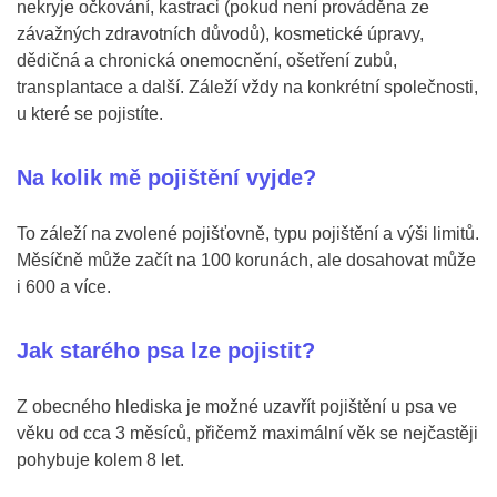
nekryje očkování, kastraci (pokud není prováděna ze
závažných zdravotních důvodů), kosmetické úpravy,
dědičná a chronická onemocnění, ošetření zubů,
transplantace a další. Záleží vždy na konkrétní společnosti,
u které se pojistíte.
Na kolik mě pojištění vyjde?
To záleží na zvolené pojišťovně, typu pojištění a výši limitů.
Měsíčně může začít na 100 korunách, ale dosahovat může
i 600 a více.
Jak starého psa lze pojistit?
Z obecného hlediska je možné uzavřít pojištění u psa ve
věku od cca 3 měsíců, přičemž maximální věk se nejčastěji
pohybuje kolem 8 let.