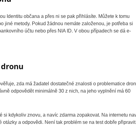
ou Identitu občana a přes ni se pak přihlásíte. Můžete k tomu
bo jiné metody. Pokud žádnou nemáte založenou, je potřeba si
 bankovního účtu nebo přes NIA ID. V obou případech se dá e-
i dronu
prověřuje, zda má žadatel dostatečné znalosti o problematice dron
rávně odpovědět minimálně 30 z nich, na jeho vyplnění má 60
né si kdykoliv znovu, a navíc zdarma zopakovat. Na internetu na
é otázky a odpovědi. Není tak problém se na test dobře připravit