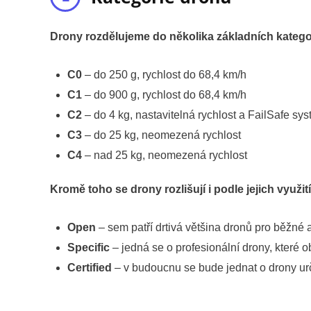
Drony rozdělujeme do několika základních kategorií
C0
– do 250 g, rychlost do 68,4 km/h
C1
– do 900 g, rychlost do 68,4 km/h
C2
– do 4 kg, nastavitelná rychlost a FailSafe sy
C3
– do 25 kg, neomezená rychlost
C4
– nad 25 kg, neomezená rychlost
Kromě toho se drony rozlišují i podle jejich využití
Open
– sem patří drtivá většina dronů pro běžné 
Specific
– jedná se o profesionální drony, které o
Certified
– v budoucnu se bude jednat o drony ur