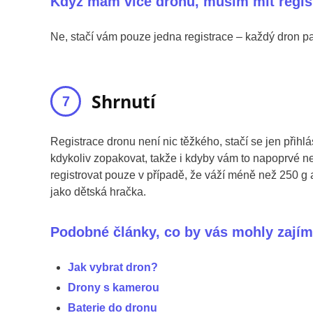
Když mám více dronů, musím mít regist
Ne, stačí vám pouze jedna registrace – každý dron p
Shrnutí
Registrace dronu není nic těžkého, stačí se jen přihlás
kdykoliv zopakovat, takže i kdyby vám to napoprvé n
registrovat pouze v případě, že váží méně než 250 g
jako dětská hračka.
Podobné články, co by vás mohly zajím
Jak vybrat dron?
Drony s kamerou
Baterie do dronu