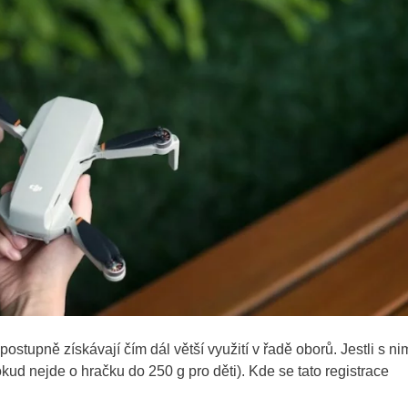
ostupně získávají čím dál větší využití v řadě oborů. Jestli s ni
pokud nejde o hračku do 250 g pro děti). Kde se tato registrace