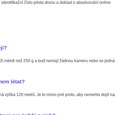
identifikační číslo pilota dronu a doklad o absolvování online
jí?
váží méně než 250 g a buď nemají žádnou kameru nebo se jedná
nem létat?
ná výška 120 metrů. Je to mimo jiné proto, aby nemohlo dojít na