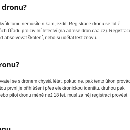
e dronu?
kvůli tomu nemusíte nikam jezdit. Registrace dronu se totiž
ách Úřadu pro civilní letectví (na adrese dron.caa.cz). Registrac
buď absolvovat školení, nebo si udělat test znovu.
dronu?
ovatel se s dronem chystá létat, pokud ne, pak tento úkon prová
ou první je přihlášení přes elektronickou identitu, druhou pak
ebo pilot dronu méně než 18 let, musí za něj registraci provést
ronu