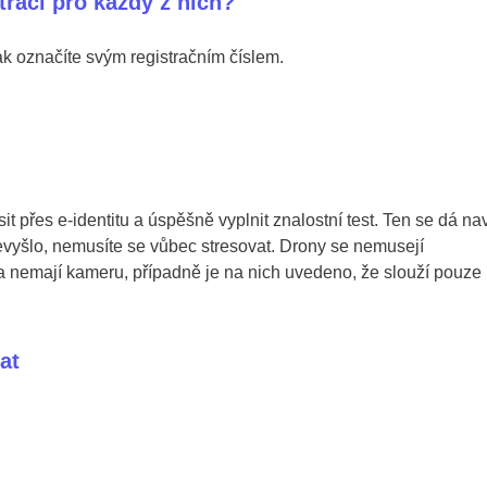
raci pro každý z nich?
ak označíte svým registračním číslem.
it přes e-identitu a úspěšně vyplnit znalostní test. Ten se dá na
evyšlo, nemusíte se vůbec stresovat. Drony se nemusejí
 a nemají kameru, případně je na nich uvedeno, že slouží pouze
at