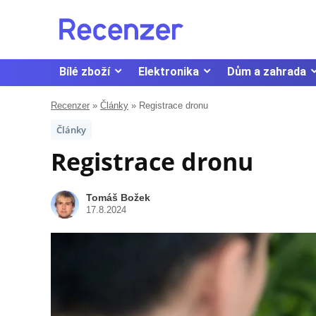
Bílé zboží
Elektronika
Dům a zahrada
Recenzer
»
Články
»
Registrace dronu
Články
Registrace dronu
Tomáš Božek
17.8.2024