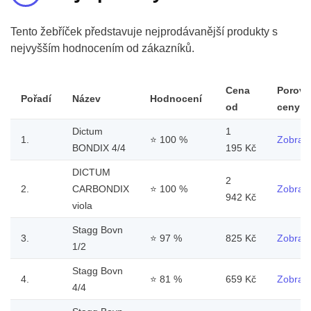
Tento žebříček představuje nejprodávanější produkty s
nejvyšším hodnocením od zákazníků.
Cena
Porovn
Pořadí
Název
Hodnocení
od
ceny
Dictum
1
1.
⭐
100 %
Zobrazi
BONDIX 4/4
195 Kč
DICTUM
2
2.
CARBONDIX
⭐
100 %
Zobrazi
942 Kč
viola
Stagg Bovn
3.
⭐
97 %
825 Kč
Zobrazi
1/2
Stagg Bovn
4.
⭐
81 %
659 Kč
Zobrazi
4/4