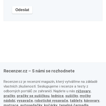
Recenzer.cz – S námi se rozhodnete
Recenzer.cz je recenzní magazín, který vytváříme na základě
vlastních zkušeností. Seskupujeme i recenze a testy z
odborných portálů ze zahraničí. Najdete u nás
rýžovary
,
pračky
,
pračky se sušičkou
,
lednice
,
sušičky
,
myčky
nádobí
,
vysavače
,
robotické vysavače
,
tablety
,
kávovary
,
matrace
,
autosedačky
,
kočárky
,
tepelná čerpadla
,