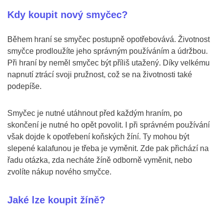
Kdy koupit nový smyčec?
Během hraní se smyčec postupně opotřebovává. Životnost
smyčce prodloužíte jeho správným používáním a údržbou.
Při hraní by neměl smyčec být příliš utažený. Díky velkému
napnutí ztrácí svoji pružnost, což se na životnosti také
podepíše.
Smyčec je nutné utáhnout před každým hraním, po
skončení je nutné ho opět povolit. I při správném používání
však dojde k opotřebení koňských žíní. Ty mohou být
slepené kalafunou je třeba je vyměnit. Zde pak přichází na
řadu otázka, zda necháte žíně odborně vyměnit, nebo
zvolíte nákup nového smyčce.
Jaké lze koupit žíně?