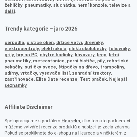
žehličky
,
pneumatiky
,
sluchátka
,
herní konzole
,
televize
a
další
.
Trendy kategorie – jaro 2026
čerpadla
,
čističe oken
,
drtiče větví
,
dřevníky
,
elektrocentrály
,
elektrokola
,
elektrokoloběžky
,
foliovníky
,
grily
,
hry na PC
,
chytré hodinky
,
kávovary
,
lego
,
letní
pneumatiky
,
meteostanice
,
parní čističe
,
pily
,
robotické
sekačky
,
sušičky ovoce
,
štípačky na dřevo
,
trampolíny
,
udírny
,
vrtačky
,
vysavače listí
,
zahradní traktory
,
zastřihovače,
Elite Date recenze
,
Test praček
,
Nejlepší
seznamky
Affiliate Disclaimer
Spolupracujeme s portálem
Heureka
, díky tomuto partnerství
můžeme vytvářet recenze produktů a nabízet je zcela zdarma.
Pokud se prokliknete do e-shopu na Heurece a v některém z