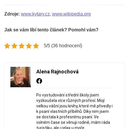
Zdroje:
www.kytary.cz
,
www.wikipedia.org
Jak se vám líbí tento článek? Pomohl vám?
5/5 (36 hodnocení)
Alena Rajnochová
Po vystudování střední školy jsem
vyzkoušela více různých profesí. Mojí
velkou vášní jsou knihy, které mě přivedly i
k psaní vlastních příběhů. Díky nim jsem
se dostala k profesnímu psaní. Ve
volném čase se věnuji rodině, mám ráda
turistiku, ale i relax u moře.