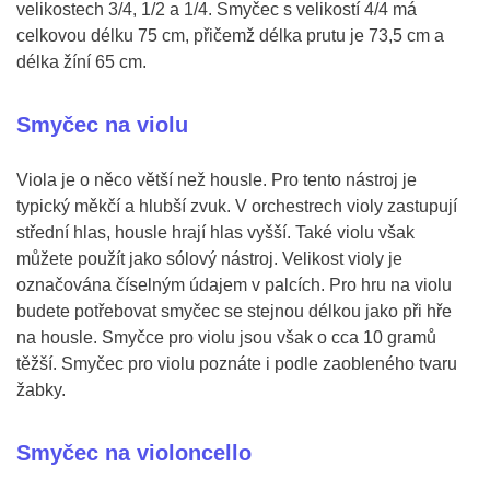
velikostech 3/4, 1/2 a 1/4. Smyčec s velikostí 4/4 má
celkovou délku 75 cm, přičemž délka prutu je 73,5 cm a
délka žíní 65 cm.
Smyčec na violu
Viola je o něco větší než housle. Pro tento nástroj je
typický měkčí a hlubší zvuk. V orchestrech violy zastupují
střední hlas, housle hrají hlas vyšší. Také violu však
můžete použít jako sólový nástroj. Velikost violy je
označována číselným údajem v palcích. Pro hru na violu
budete potřebovat smyčec se stejnou délkou jako při hře
na housle. Smyčce pro violu jsou však o cca 10 gramů
těžší. Smyčec pro violu poznáte i podle zaobleného tvaru
žabky.
Smyčec na violoncello