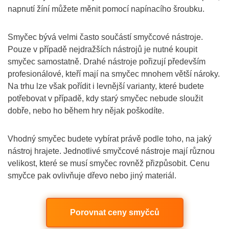
napnutí žíní můžete měnit pomocí napínacího šroubku.
Smyčec bývá velmi často součástí smyčcové nástroje.
Pouze v případě nejdražších nástrojů je nutné koupit
smyčec samostatně. Drahé nástroje pořizují především
profesionálové, kteří mají na smyčec mnohem větší nároky.
Na trhu lze však pořídit i levnější varianty, které budete
potřebovat v případě, kdy starý smyčec nebude sloužit
dobře, nebo ho během hry nějak poškodíte.
Vhodný smyčec budete vybírat právě podle toho, na jaký
nástroj hrajete. Jednotlivé smyčcové nástroje mají různou
velikost, které se musí smyčec rovněž přizpůsobit. Cenu
smyčce pak ovlivňuje dřevo nebo jiný materiál.
Porovnat ceny smyčců