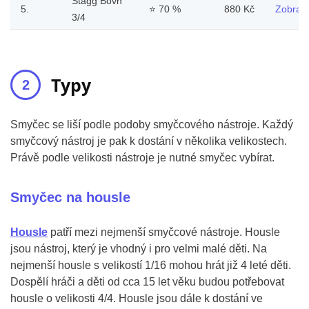
Stagg Bovn
5.
⭐
70 %
880 Kč
Zobrazi
3/4
Typy
Smyčec se liší podle podoby smyčcového nástroje. Každý
smyčcový nástroj je pak k dostání v několika velikostech.
Právě podle velikosti nástroje je nutné smyčec vybírat.
Smyčec na housle
Housle
patří mezi nejmenší smyčcové nástroje. Housle
jsou nástroj, který je vhodný i pro velmi malé děti. Na
nejmenší housle s velikostí 1/16 mohou hrát již 4 leté děti.
Dospělí hráči a děti od cca 15 let věku budou potřebovat
housle o velikosti 4/4. Housle jsou dále k dostání ve