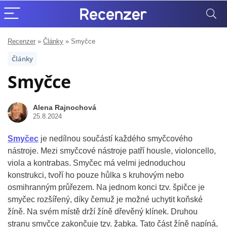
Recenzer
»
Články
»
Smyčce
Články
Smyčce
Alena Rajnochová
25.8.2024
Smyčec
je nedílnou součástí každého smyčcového
nástroje. Mezi smyčcové nástroje patří housle, violoncello,
viola a kontrabas. Smyčec má velmi jednoduchou
konstrukci, tvoří ho pouze hůlka s kruhovým nebo
osmihranným průřezem. Na jednom konci tzv. špičce je
smyčec rozšířený, díky čemuž je možné uchytit koňské
žíně. Na svém místě drží žíně dřevěný klínek. Druhou
stranu smyčce zakončuje tzv. žabka. Tato část žíně napíná,