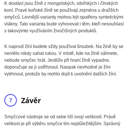
K dostání jsou žíně z mongolských, sibiřských i čínských
koní. Pravé koňské žíně se používají zejména u dražších
smyčců. Levnější varianty mohou být opatřeny syntetickými
vlákny. Tato varianta bude vyhovovat i těm, kteří nesouhlasí
s takovýmto využíváním živočišných produktů.
K napnutí žíní budete vždy používat šroubek. Na žíně by se
nemělo nikdy sahat rukou. V místě, kde na žíně sáhnete,
nebude smyčec hrát. Jestliže při hraní žíně vypadne,
doporučuje se ji ustřihnout. Naopak nevhodné je žíni
vytrhnout, protože by mohlo dojít k uvolnění dalších žíní.
Závěr
Smyčcové nástroje se od sebe liší svojí velikostí. Právě
velikost je při výběru smyčce tím nejdůležitějším. Správný