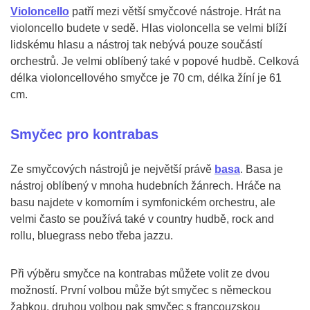
Violoncello
patří mezi větší smyčcové nástroje. Hrát na
violoncello budete v sedě. Hlas violoncella se velmi blíží
lidskému hlasu a nástroj tak nebývá pouze součástí
orchestrů. Je velmi oblíbený také v popové hudbě. Celková
délka violoncellového smyčce je 70 cm, délka žíní je 61
cm.
Smyčec pro kontrabas
Ze smyčcových nástrojů je největší právě
basa
. Basa je
nástroj oblíbený v mnoha hudebních žánrech. Hráče na
basu najdete v komorním i symfonickém orchestru, ale
velmi často se používá také v country hudbě, rock and
rollu, bluegrass nebo třeba jazzu.
Při výběru smyčce na kontrabas můžete volit ze dvou
možností. První volbou může být smyčec s německou
žabkou, druhou volbou pak smyčec s francouzskou