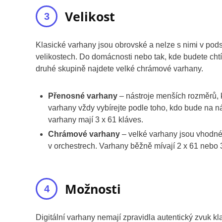
Velikost
Klasické varhany jsou obrovské a nelze s nimi v podst
velikostech. Do domácnosti nebo tak, kde budete chtí
druhé skupině najdete velké chrámové varhany.
Přenosné varhany
– nástroje menších rozměrů, k
varhany vždy vybírejte podle toho, kdo bude na ná
varhany mají 3 x 61 kláves.
Chrámové varhany
– velké varhany jsou vhodné,
v orchestrech. Varhany běžně mívají 2 x 61 nebo 
Možnosti
Digitální varhany nemají zpravidla autentický zvuk 