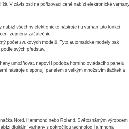
it. V závislosti na pořizovací ceně nabízí elektronické varhan
nabízí všechny elektronické nástroje i u varhan tuto funkci
ocení zejména začátečníci.
různý počet zvukových modelů. Tyto automatické modely pak
 podle svých představ.
arhany umožňovat, napoví i podoba horního ovládacího panelu.
rní nástroje disponují panelem s velkým množstvím tlačítek a
atří značka Nord, Hammond nebo Roland. Světoznámým výrobcem
bízí digitální varhany s pokročilou technologií a mnoha