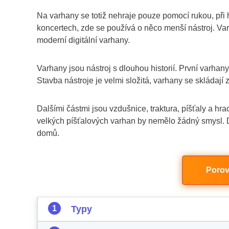
Na varhany se totiž nehraje pouze pomocí rukou, při h
koncertech, zde se používá o něco menší nástroj. Var
moderní digitální varhany.
Varhany jsou nástroj s dlouhou historií. První varhany
Stavba nástroje je velmi složitá, varhany se skládají z
Dalšími částmi jsou vzdušnice, traktura, píšťaly a hrac
velkých píšťalových varhan by nemělo žádný smysl. D
domů.
Porov
Typy