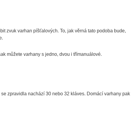
t zvuk varhan píšťalových. To, jak věrná tato podoba bude,
e.
však můžete varhany s jedno, dvou i třímanuálové.
 se zpravidla nachází 30 nebo 32 kláves. Domácí varhany pak