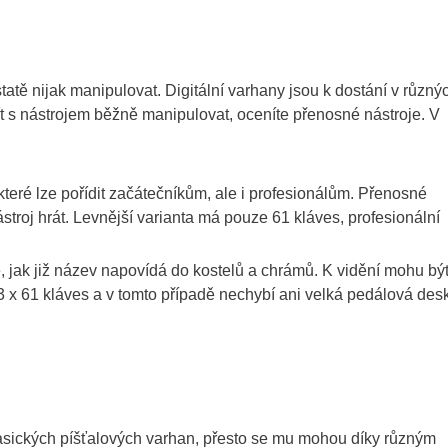
atě nijak manipulovat. Digitální varhany jsou k dostání v různý
t s nástrojem běžně manipulovat, oceníte přenosné nástroje. V
teré lze pořídit začátečníkům, ale i profesionálům. Přenosné
stroj hrát. Levnější varianta má pouze 61 kláves, profesionální
 jak již název napovídá do kostelů a chrámů. K vidění mohu být
3 x 61 kláves a v tomto případě nechybí ani velká pedálová des
klasických píšťalových varhan, přesto se mu mohou díky různým