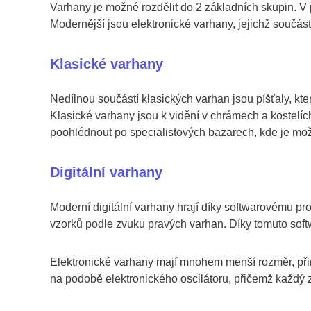
Varhany je možné rozdělit do 2 základních skupin. V
Modernější jsou elektronické varhany, jejichž součást
Klasické varhany
Nedílnou součástí klasických varhan jsou píšťaly, kt
Klasické varhany jsou k vidění v chrámech a kostelích.
poohlédnout po specialistových bazarech, kde je mož
Digitální varhany
Moderní digitální varhany hrají díky softwarovému p
vzorků podle zvuku pravých varhan. Díky tomuto soft
Elektronické varhany mají mnohem menší rozměr, přiro
na podobě elektronického oscilátoru, přičemž každý z