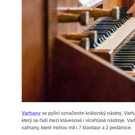
Varhany
se pyšní označením královský nástroj. Varh
který se řadí mezi klávesové i vícehlasé nástroje. V
varhany, které mohou mít i 7 klavitaur a 2 pedálnice.