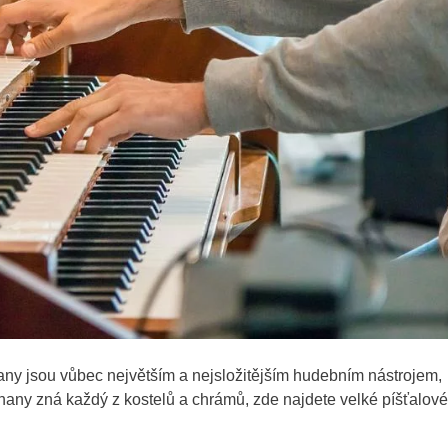
any jsou vůbec největším a nejsložitějším hudebním nástrojem,
arhany zná každý z kostelů a chrámů, zde najdete velké píšťalové