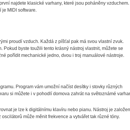
 první najdete klasické varhany, které jsou poháněny vzduchem.
í je MIDI software.
erými proudí vzduch. Každá z píšťal pak má svou vlastní zvuk.
 Pokud byste toužili tento krásný nástroj vlastnit, můžete se
né pořídit mechanické jedno, dvou i troj manuálové nástroje.
rogramu. Program vám umožní načíst desítky i stovky různých
waru si můžete i v pohodlí domova zahrát na světoznámé varha
vnat je lze k digitálnímu klavíru nebo pianu. Nástroj je založe
 oscilátorů může měnit frekvence a vytvářet tak různé tóny.