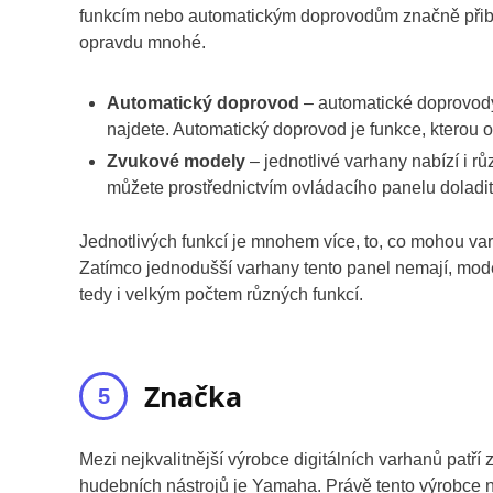
funkcím nebo automatickým doprovodům značně přiblíž
opravdu mnohé.
Automatický doprovod
– automatické doprovody 
najdete. Automatický doprovod je funkce, kterou 
Zvukové modely
– jednotlivé varhany nabízí i 
můžete prostřednictvím ovládacího panelu doladit
Jednotlivých funkcí je mnohem více, to, co mohou v
Zatímco jednodušší varhany tento panel nemají, mode
tedy i velkým počtem různých funkcí.
Značka
Mezi nejkvalitnější výrobce digitálních varhanů p
hudebních nástrojů je Yamaha. Právě tento výrobce na