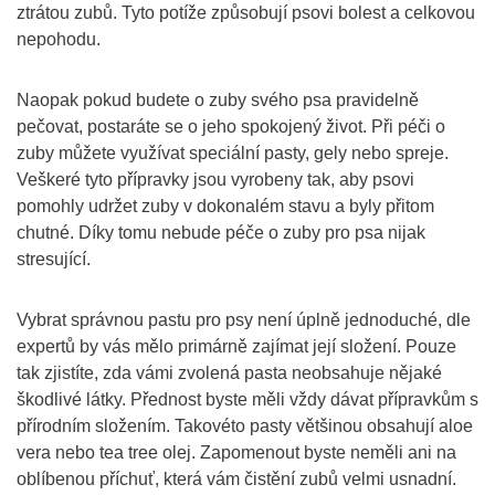
ztrátou zubů. Tyto potíže způsobují psovi bolest a celkovou
nepohodu.
Naopak pokud budete o zuby svého psa pravidelně
pečovat, postaráte se o jeho spokojený život. Při péči o
zuby můžete využívat speciální pasty, gely nebo spreje.
Veškeré tyto přípravky jsou vyrobeny tak, aby psovi
pomohly udržet zuby v dokonalém stavu a byly přitom
chutné. Díky tomu nebude péče o zuby pro psa nijak
stresující.
Vybrat správnou pastu pro psy není úplně jednoduché, dle
expertů by vás mělo primárně zajímat její složení. Pouze
tak zjistíte, zda vámi zvolená pasta neobsahuje nějaké
škodlivé látky. Přednost byste měli vždy dávat přípravkům s
přírodním složením. Takovéto pasty většinou obsahují aloe
vera nebo tea tree olej. Zapomenout byste neměli ani na
oblíbenou příchuť, která vám čistění zubů velmi usnadní.