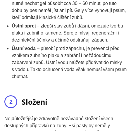
nutné nechat gel působit cca 30 – 60 minut, po tuto
dobu by pes neměl jíst ani pít. Gely více vyhovují psům,
kteří odmítají klasické čištění zubů.
Ústní sprej
– zlepší stav zubů i dásní, omezuje tvorbu
plaku i zubního kamene. Spreje mívají regenerační i
dezinfekční účinky a účinně odstraňují zápach.
Ústní voda
– působí proti zápachu, je prevencí před
vznikem zubního plaku a zabrání i nežádoucímu
zabarvení zubů. Ústní vodu můžete přidávat do misky
s vodou. Takto ochucená voda však nemusí všem psům
chutnat.
Složení
Nejdůležitější je zdravotně nezávadné složení všech
dostupných přípravků na zuby. Psí pasty by neměly