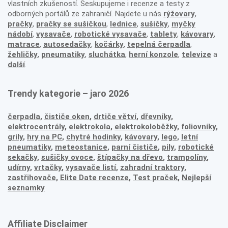
vlastních zkušeností. Seskupujeme i recenze a testy z
odborných portálů ze zahraničí. Najdete u nás
rýžovary
,
pračky
,
pračky se sušičkou
,
lednice
,
sušičky
,
myčky
nádobí
,
vysavače
,
robotické vysavače
,
tablety
,
kávovary
,
matrace
,
autosedačky
,
kočárky
,
tepelná čerpadla
,
žehličky
,
pneumatiky
,
sluchátka
,
herní konzole
,
televize
a
další
.
Trendy kategorie – jaro 2026
čerpadla
,
čističe oken
,
drtiče větví
,
dřevníky
,
elektrocentrály
,
elektrokola
,
elektrokoloběžky
,
foliovníky
,
grily
,
hry na PC
,
chytré hodinky
,
kávovary
,
lego
,
letní
pneumatiky
,
meteostanice
,
parní čističe
,
pily
,
robotické
sekačky
,
sušičky ovoce
,
štípačky na dřevo
,
trampolíny
,
udírny
,
vrtačky
,
vysavače listí
,
zahradní traktory
,
zastřihovače,
Elite Date recenze
,
Test praček
,
Nejlepší
seznamky
Affiliate Disclaimer