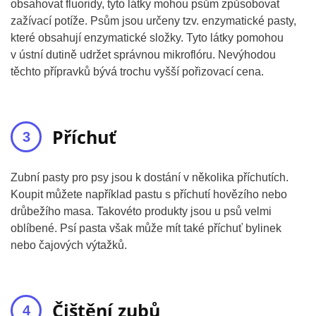
obsahovat fluoridy, tyto látky mohou psům způsobovat
zažívací potíže. Psům jsou určeny tzv. enzymatické pasty,
které obsahují enzymatické složky. Tyto látky pomohou
v ústní dutině udržet správnou mikroflóru. Nevýhodou
těchto přípravků bývá trochu vyšší pořizovací cena.
Příchuť
Zubní pasty pro psy jsou k dostání v několika příchutích.
Koupit můžete například pastu s příchutí hovězího nebo
drůbežího masa. Takovéto produkty jsou u psů velmi
oblíbené. Psí pasta však může mít také příchuť bylinek
nebo čajových výtažků.
Čištění zubů