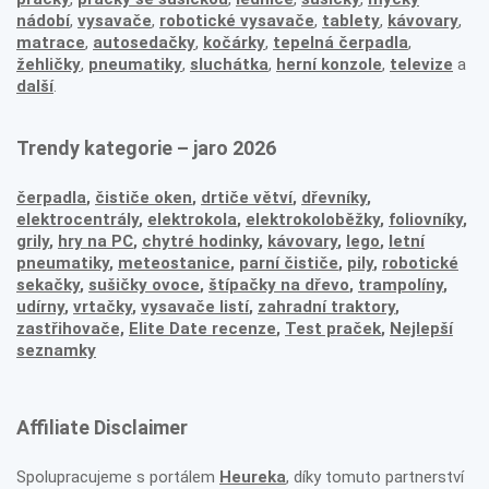
nádobí
,
vysavače
,
robotické vysavače
,
tablety
,
kávovary
,
matrace
,
autosedačky
,
kočárky
,
tepelná čerpadla
,
žehličky
,
pneumatiky
,
sluchátka
,
herní konzole
,
televize
a
další
.
Trendy kategorie – jaro 2026
čerpadla
,
čističe oken
,
drtiče větví
,
dřevníky
,
elektrocentrály
,
elektrokola
,
elektrokoloběžky
,
foliovníky
,
grily
,
hry na PC
,
chytré hodinky
,
kávovary
,
lego
,
letní
pneumatiky
,
meteostanice
,
parní čističe
,
pily
,
robotické
sekačky
,
sušičky ovoce
,
štípačky na dřevo
,
trampolíny
,
udírny
,
vrtačky
,
vysavače listí
,
zahradní traktory
,
zastřihovače,
Elite Date recenze
,
Test praček
,
Nejlepší
seznamky
Affiliate Disclaimer
Spolupracujeme s portálem
Heureka
, díky tomuto partnerství