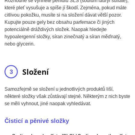
Rozhodně se vyhněte pěnidlu SLS (sodium lauryl sulfate),
které pleť vysušuje a spíše jí škodí. Zejména, pokud máte
citlivou pokožku, musíte si na složení dávat větší pozor.
Kupujte pouze gely bez obsahu parfemace či jiných
potenciálně dráždivých složek. Naopak hledejte
hypoalergenní složky, síran zinečnatý a síran měďnatý,
nebo glycerin.
Složení
Samozřejmě se složení u jednotlivých produktů liší,
některé složky však zůstávají stejné. Některým z nich byste
se měli vyhnout, jiné naopak vyhledávat.
Čisticí a pěnivé složky