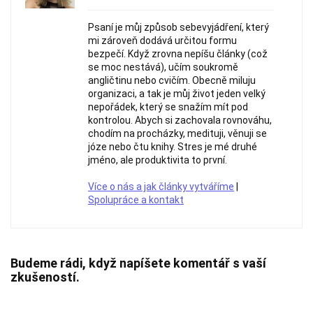
Psaní je můj způsob sebevyjádření, který
mi zároveň dodává určitou formu
bezpečí. Když zrovna nepíšu články (což
se moc nestává), učím soukromě
angličtinu nebo cvičím. Obecně miluju
organizaci, a tak je můj život jeden velký
nepořádek, který se snažím mít pod
kontrolou. Abych si zachovala rovnováhu,
chodím na procházky, medituji, věnuji se
józe nebo čtu knihy. Stres je mé druhé
jméno, ale produktivita to první.
Více o nás a jak články vytváříme
|
Spolupráce a kontakt
Budeme rádi, když napíšete komentář s vaší
zkušeností.