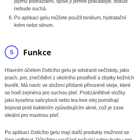
jejímu podráždění, spíše ji jemně pokládejte, dokud
nebude suchá.
Po aplikaci gelu můžete použít tonikum, hydratační
krém nebo sérum.
Funkce
Hlavním účelem čistícího gelu je odstranit nečistoty, jako
prach, pot, znečištění z okolního prostředí a zbytky kožních
buněk. Má navíc ve složení přidané přirozené oleje, které
se hodí zejména pro suchou pleť. Protizánětlivé složky
jako kyselina salicylová nebo tea tree olej pomáhají
bojovat proti bakteriím způsobujícím akné, což je zase
ideální pro mastnou pleť.
Po aplikaci čistícího gelu mají další produkty možnost se
lépe vstřebat. Důležitou součástí pečující rutiny bude i pro