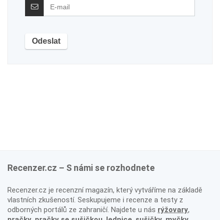
Recenzer.cz – S námi se rozhodnete
Recenzer.cz je recenzní magazín, který vytváříme na základě
vlastních zkušeností. Seskupujeme i recenze a testy z
odborných portálů ze zahraničí. Najdete u nás
rýžovary
,
pračky
,
pračky se sušičkou
,
lednice
,
sušičky
,
myčky