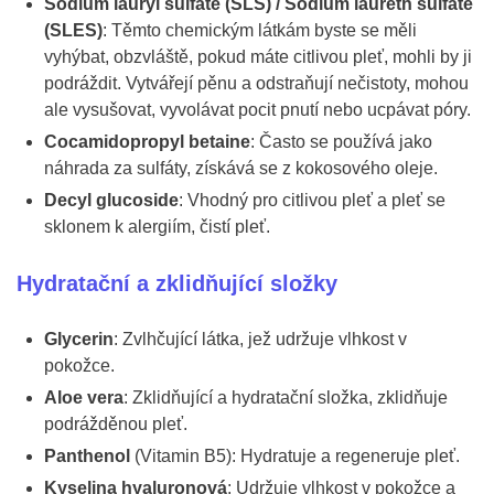
Sodium lauryl sulfate (SLS) / Sodium laureth sulfate
(SLES)
: Těmto chemickým látkám byste se měli
vyhýbat, obzvláště, pokud máte citlivou pleť, mohli by ji
podráždit. Vytvářejí pěnu a odstraňují nečistoty, mohou
ale vysušovat, vyvolávat pocit pnutí nebo ucpávat póry.
Cocamidopropyl betaine
: Často se používá jako
náhrada za sulfáty, získává se z kokosového oleje.
Decyl glucoside
: Vhodný pro citlivou pleť a pleť se
sklonem k alergiím, čistí pleť.
Hydratační a zklidňující složky
Glycerin
: Zvlhčující látka, jež udržuje vlhkost v
pokožce.
Aloe vera
: Zklidňující a hydratační složka, zklidňuje
podrážděnou pleť.
Panthenol
(Vitamin B5): Hydratuje a regeneruje pleť.
Kyselina hyaluronová
: Udržuje vlhkost v pokožce a