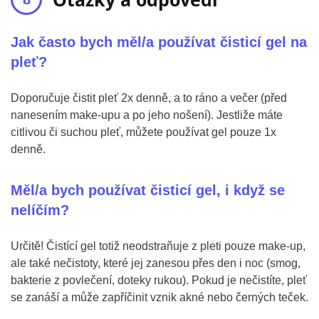
Jak často bych měl/a používat čisticí gel na
pleť?
Doporučuje čistit pleť 2x denně, a to ráno a večer (před
nanesením make-upu a po jeho nošení). Jestliže máte
citlivou či suchou pleť, můžete používat gel pouze 1x
denně.
Měl/a bych používat čisticí gel, i když se
nelíčím?
Určitě! Čistící gel totiž neodstraňuje z pleti pouze make-up,
ale také nečistoty, které jej zanesou přes den i noc (smog,
bakterie z povlečení, doteky rukou). Pokud je nečistíte, pleť
se zanáší a může zapříčinit vznik akné nebo černých teček.