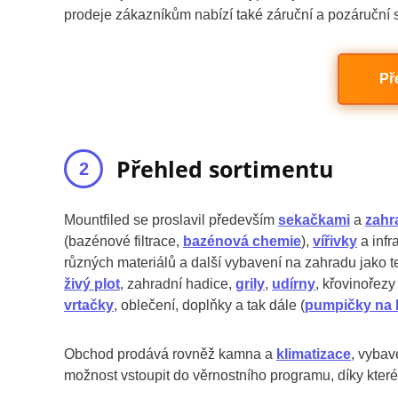
prodeje zákazníkům nabízí také záruční a pozáruční s
Př
Přehled sortimentu
Mountfiled se proslavil především
sekačkami
a
zahr
(bazénové filtrace,
bazénová chemie
),
vířivky
a infr
různých materiálů a další vybavení na zahradu jako te
živý plot
, zahradní hadice,
grily
,
udírny
, křovinořezy 
vrtačky
, oblečení, doplňky a tak dále (
pumpičky na 
Obchod prodává rovněž kamna a
klimatizace
, vybav
možnost vstoupit do věrnostního programu, díky kter