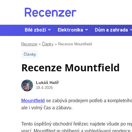
Bílé zboží
Elektronika
Dům a zahrada
Recenzer
»
Články
»
Recenze Mountfield
Články
Recenze Mountfield
Lukáš Halíř
18.4.2026
Mountfield
se zabývá prodejem potřeb a kompletního
ale i volný čas a zábavu.
Tento úspěšný obchodní řetězec najdete všude po repu
vrací. Mountfiled je oblíbený a vyhledávaný prodejce 