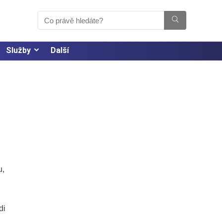
Služby
Další
u,
di