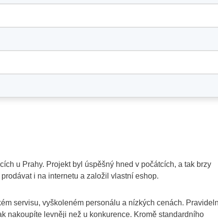
cích u Prahy. Projekt byl úspěšný hned v počátcích, a tak brzy
prodávat i na internetu a založil vlastní eshop.
ckém servisu, vyškoleném personálu a nízkých cenách. Pravidel
é tak nakoupíte levněji než u konkurence. Kromě standardního