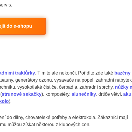
ervis.
ejít do e-shopu
adními traktůrky
. Tím to ale nekončí. Pořídíte zde také
bazény
asauny, generátory ozonu, vysavače na popel, zahradní nábytek
chniku, vysokotlaké čističe, čerpadla, zahradní sprchy,
nůžky 
(
strunové sekačky
), kompostéry,
slunečníky
, drtiče větví,
aku
kolo
).
ení do dílny, chovatelské potřeby a elektrokola. Zákazníci mají
ému můžou získat některou z klubových cen.