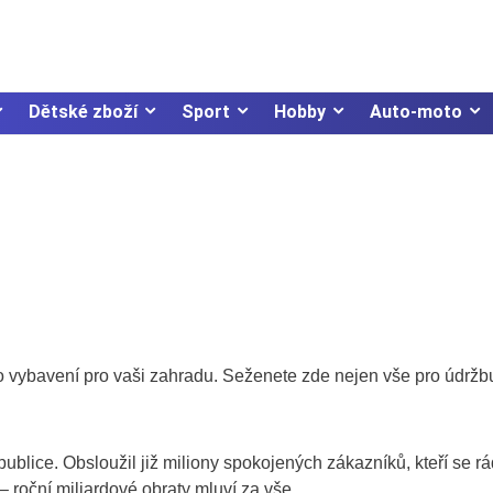
Dětské zboží
Sport
Hobby
Auto-moto
 vybavení pro vaši zahradu. Seženete zde nejen vše pro údržb
blice. Obsloužil již miliony spokojených zákazníků, kteří se rá
– roční miliardové obraty mluví za vše.