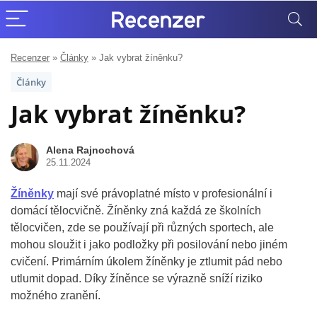
Recenzer
»
Články
»
Jak vybrat žíněnku?
Články
Jak vybrat žíněnku?
Alena Rajnochová
25.11.2024
Žíněnky
mají své právoplatné místo v profesionální i
domácí tělocvičně. Žíněnky zná každá ze školních
tělocvičen, zde se používají při různých sportech, ale
mohou sloužit i jako podložky při posilování nebo jiném
cvičení. Primárním úkolem žíněnky je ztlumit pád nebo
utlumit dopad. Díky žíněnce se výrazně sníží riziko
možného zranění.