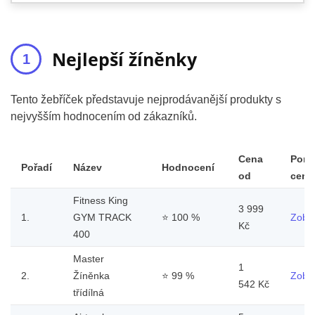
Nejlepší žíněnky
Tento žebříček představuje nejprodávanější produkty s
nejvyšším hodnocením od zákazníků.
Cena
Poro
Pořadí
Název
Hodnocení
od
ceny
Fitness King
3 999
1.
GYM TRACK
⭐
100 %
Zobra
Kč
400
Master
1
2.
Žíněnka
⭐
99 %
Zobra
542 Kč
třídílná