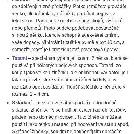
se zdolávají různé překážky. Parkour můžete provádět
venku, ale trénink by měl vždy probíhat nejprve v
tělocvičně. Parkour se neobejde bez skoků, výskoků
nebo přemetů. Proto budete potřebovat dostatečně
silnou žíněnku, která je schopná adekvátně zmírnit
vaše dopady. Minimální tloušťka by měla být 10 cm, a
samozřejmostí je i protiskluzová povrchová úprava.
Tatami
– speciálním typem je i tatami žíněnka, která se
používá při některých bojových sportech. Tatami lze
koupit jako velkou žíněnku, ale oblíbenou variantou je i
tatami puzzle, které vám umožní žíněnku kdykoliv
rozložit a opět poskládat. Tloušťka těchto žíněnek je v
rozmezí 2 – 4 cm.
Skládací
– mezi universální spadají i jednoduché
skládací žíněnky. Ty se hodí při cvičení aerobiku, jógy,
pilates nebo domácím cvičení. Tuto žíněnku můžete
použít i jako tenkou matraci při nocování ve stanu apod.
Skládací žíněnky jsou tím nejoblíbenějším domácím