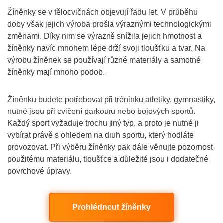
Žíněnky se v tělocvičnách objevují řadu let. V průběhu
doby však jejich výroba prošla výraznými technologickými
změnami. Díky nim se výrazně snížila jejich hmotnost a
žíněnky navíc mnohem lépe drží svoji tloušťku a tvar. Na
výrobu žíněnek se používají různé materiály a samotné
žíněnky mají mnoho podob.
Žíněnku budete potřebovat při tréninku atletiky, gymnastiky,
nutné jsou při cvičení parkouru nebo bojových sportů.
Každý sport vyžaduje trochu jiný typ, a proto je nutné ji
vybírat právě s ohledem na druh sportu, který hodláte
provozovat. Při výběru žíněnky pak dále věnujte pozornost
použitému materiálu, tloušťce a důležité jsou i dodatečné
povrchové úpravy.
Prohlédnout žíněnky