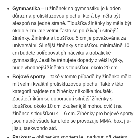
Gymnastika
– u žíněnek na gymnastiku je kladen
důraz na protiskluzovou plochu, která by měla být
alespoň na jedné straně. Tloušťka žíněnky by měla být
okolo 5 cm, ale velmi často se používají i silnější
žíněnky. Žíněnka s tloušťkou 5 cm je považována za
universální. Silnější žíněnky s tloušťkou minimálně 10
cm budete potřebovat při nácviku akrobatické
gymnastiky. Jestliže trénujete dopady z větší výšky,
bude vhodnější žíněnka s tloušťkou okolo 20 cm.
Bojové sporty
– také v tomto případě by žíněnka měla
mít velmi kvalitní protiskluzovou plochu. Také v této
kategorii najdete na žíněnky několika tlouštěk.
Začátečníkům se doporučují silnější žíněnky s
tloušťkou okolo 10 cm, zkušenější mohou cvičit na
žíněnce s tloušťkou 4 – 6 cm. Žíněnky pro bojové sporty
jsou nutné všude tam, kde se provozuje MMA, box, jiu-
jitsu, taekwondo atd.
Parkour
– oblíbeným sportem je i parkour, při kterém