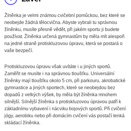
Žíněnka je velmi známou cvičební pomůckou, bez které se
neobejde žádná tělocvična. Abyste vybrali tu správnou
žíněnku, musíte přesně vědět, při jakém sportu ji budete
používat. Žíněnka určená gymnastům by měla mít alespoň
na jedné straně protiskluzovou úpravu, která se postará o
vaše bezpečí.
Protiskluzovou úpravu však uvítáte i u jiných sportů.
Zaměřit se musíte i na správnou tloušťku. Universální
žíněnky mají tloušťku okolo 5 cm, při parkouru, akrobatické
gymnastice a jiných sportech, které se neobejdou bez
dopadů z velkých výšek, by měla být žíněnka mnohem
silnější. Silnější žíněnka s protiskluzovou úpravou patří k
základnímu vybavení i nácviku bojových sportů. Při cvičení
jógy, aerobiku nebo při domácím cvičení vás postačí tenká
skládací žíněnka.