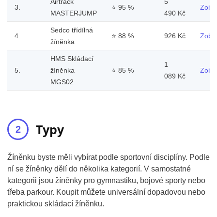
Airtrack
5
3.
⭐
95 %
Zobra
MASTERJUMP
490 Kč
Sedco třídílná
4.
⭐
88 %
926 Kč
Zobra
žíněnka
HMS Skládací
1
5.
žíněnka
⭐
85 %
Zobra
089 Kč
MGS02
Typy
Žíněnku byste měli vybírat podle sportovní disciplíny. Podle
ní se žíněnky dělí do několika kategorií. V samostatné
kategorii jsou žíněnky pro gymnastiku, bojové sporty nebo
třeba parkour. Koupit můžete universální dopadovou nebo
praktickou skládací žíněnku.