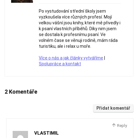
Po vystudování střední školy jsem
vyzkoušela více různých profesí. Mojí
velkou vášní jsou knihy, které mě přivedly i
k psaní vlastních příběhů. Díky nim jsem
se dostala k profesnímu psaní. Ve
volném čase se věnuji rodině, mám ráda
turistiku, ale i relax u moře.
Více o nás a jak články vytváříme
|
Spolupráce a kontakt
2 Komentáře
Přidat komentář
Reply
VLASTIMIL