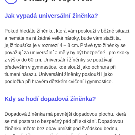
Jak vypadá universální žíněnka?
Pokud hledáte žíněnku, která vám poslouží v běžné situaci,
a nemáte na ni žádné velké nároky, bude vám stačit ta,
jejíž tloušťka je v rozmezí 4 – 8 cm. Právě tyto žíněnky se
považují za universální a měly by být bezpečné i pro skoky
z výšky do 60 cm. Universální žíněnky se používají
především v gymnastice, kde slouží jako ochrana při
tlumení nárazu. Universální žíněnky poslouží i jako
podložka při hravém dětském cvičení i gymnastice.
Kdy se hodí dopadová žíněnka?
Dopadová žíněnka má pevnější dopadovou plochu, která
se má postarat o bezpečný pád při skákání. Dopadovou
žíněnku mžete bez obav umístit pod švédskou bednu,