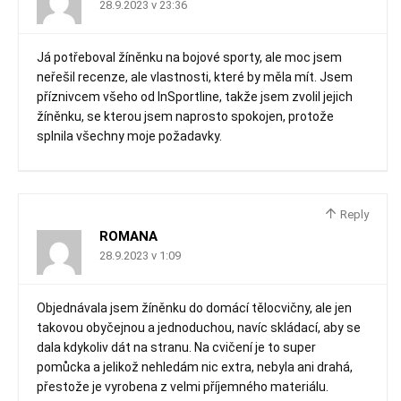
28.9.2023 v 23:36
Já potřeboval žíněnku na bojové sporty, ale moc jsem
neřešil recenze, ale vlastnosti, které by měla mít. Jsem
příznivcem všeho od InSportline, takže jsem zvolil jejich
žíněnku, se kterou jsem naprosto spokojen, protože
splnila všechny moje požadavky.
Reply
ROMANA
28.9.2023 v 1:09
Objednávala jsem žíněnku do domácí tělocvičny, ale jen
takovou obyčejnou a jednoduchou, navíc skládací, aby se
dala kdykoliv dát na stranu. Na cvičení je to super
pomůcka a jelikož nehledám nic extra, nebyla ani drahá,
přestože je vyrobena z velmi příjemného materiálu.