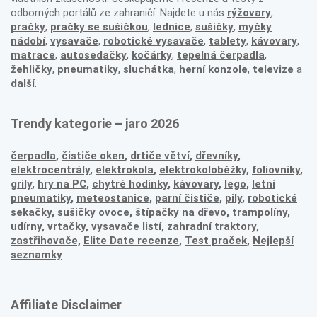
odborných portálů ze zahraničí. Najdete u nás
rýžovary
,
pračky
,
pračky se sušičkou
,
lednice
,
sušičky
,
myčky
nádobí
,
vysavače
,
robotické vysavače
,
tablety
,
kávovary
,
matrace
,
autosedačky
,
kočárky
,
tepelná čerpadla
,
žehličky
,
pneumatiky
,
sluchátka
,
herní konzole
,
televize
a
další
.
Trendy kategorie – jaro 2026
čerpadla
,
čističe oken
,
drtiče větví
,
dřevníky
,
elektrocentrály
,
elektrokola
,
elektrokoloběžky
,
foliovníky
,
grily
,
hry na PC
,
chytré hodinky
,
kávovary
,
lego
,
letní
pneumatiky
,
meteostanice
,
parní čističe
,
pily
,
robotické
sekačky
,
sušičky ovoce
,
štípačky na dřevo
,
trampolíny
,
udírny
,
vrtačky
,
vysavače listí
,
zahradní traktory
,
zastřihovače,
Elite Date recenze
,
Test praček
,
Nejlepší
seznamky
Affiliate Disclaimer