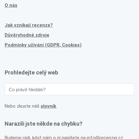
O nás
Jak vznikají recenze?
Důvěryhodné zdroje
Podmínky užívání (GDPR, Cookies)
Prohledejte celý web
Nebo zkuste náš
slovník
.
Narazili jste někde na chybku?
Budeme rádi, když nám o ní napíšete na info@recenzer.cz