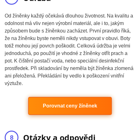
Od žíněnky každý očekává dlouhou životnost. Na kvalitu a
odolnost má vliv nejen výrobní materiál, ale i to, jakým
způsobem bude s žíněnkou zacházet. První pravidlo říká,
že na žíněnku byste neměli nikdy vstupovat v obuvi. Boty
totiž mohou její povrch poškodit. Celková údržba je velmi
jednoduchá, po použití je vhodné z žíněnky otřít prach a
pot. K čištění postačí voda, nebo speciální desinfekční
prostředek. Při skladování by neměla být žíněnka zlomená
ani přeložená. Překládání by vedlo k poškození vnitřní
výztuže.
Porovnat ceny žíněnek
Otázky a odpovědi