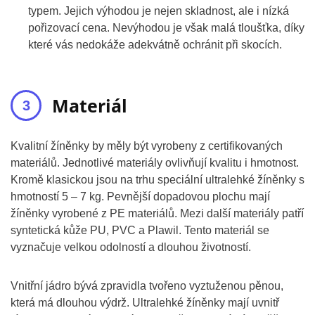
typem. Jejich výhodou je nejen skladnost, ale i nízká
pořizovací cena. Nevýhodou je však malá tloušťka, díky
které vás nedokáže adekvátně ochránit při skocích.
Materiál
Kvalitní žíněnky by měly být vyrobeny z certifikovaných
materiálů. Jednotlivé materiály ovlivňují kvalitu i hmotnost.
Kromě klasickou jsou na trhu speciální ultralehké žíněnky s
hmotností 5 – 7 kg. Pevnější dopadovou plochu mají
žíněnky vyrobené z PE materiálů. Mezi další materiály patří
syntetická kůže PU, PVC a Plawil. Tento materiál se
vyznačuje velkou odolností a dlouhou životností.
Vnitřní jádro bývá zpravidla tvořeno vyztuženou pěnou,
která má dlouhou výdrž. Ultralehké žíněnky mají uvnitř