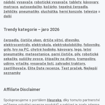
nádobí
,
vysavače
,
robotické vysavače
,
tablety
,
kávovary
,
matrace
,
autosedačky
,
kočárky
,
tepelná čerpadla
,
žehličky
,
pneumatiky
,
sluchátka
,
herní konzole
,
televize
a
další
.
Trendy kategorie – jaro 2026
čerpadla
,
čističe oken
,
drtiče větví
,
dřevníky
,
elektrocentrály
,
elektrokola
,
elektrokoloběžky
,
foliovníky
,
grily
,
hry na PC
,
chytré hodinky
,
kávovary
,
lego
,
letní
pneumatiky
,
meteostanice
,
parní čističe
,
pily
,
robotické
sekačky
,
sušičky ovoce
,
štípačky na dřevo
,
trampolíny
,
udírny
,
vrtačky
,
vysavače listí
,
zahradní traktory
,
zastřihovače,
Elite Date recenze
,
Test praček
,
Nejlepší
seznamky
Affiliate Disclaimer
Spolupracujeme s portálem
Heureka
, díky tomuto partnerství
můžeme vytvářet recenze produktů a nabízet je zcela zdarma.