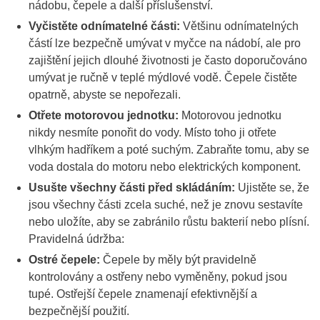
nádobu, čepele a další příslušenství.
Vyčistěte odnímatelné části:
Většinu odnímatelných
částí lze bezpečně umývat v myčce na nádobí, ale pro
zajištění jejich dlouhé životnosti je často doporučováno
umývat je ručně v teplé mýdlové vodě. Čepele čistěte
opatrně, abyste se nepořezali.
Otřete motorovou jednotku:
Motorovou jednotku
nikdy nesmíte ponořit do vody. Místo toho ji otřete
vlhkým hadříkem a poté suchým. Zabraňte tomu, aby se
voda dostala do motoru nebo elektrických komponent.
Usušte všechny části před skládáním:
Ujistěte se, že
jsou všechny části zcela suché, než je znovu sestavíte
nebo uložíte, aby se zabránilo růstu bakterií nebo plísní.
Pravidelná údržba:
Ostré čepele:
Čepele by měly být pravidelně
kontrolovány a ostřeny nebo vyměněny, pokud jsou
tupé. Ostřejší čepele znamenají efektivnější a
bezpečnější použití.