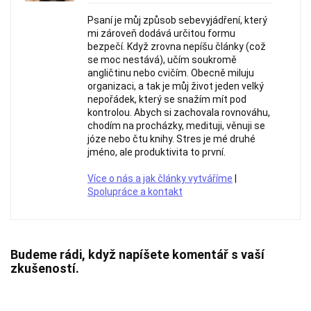
Psaní je můj způsob sebevyjádření, který
mi zároveň dodává určitou formu
bezpečí. Když zrovna nepíšu články (což
se moc nestává), učím soukromě
angličtinu nebo cvičím. Obecně miluju
organizaci, a tak je můj život jeden velký
nepořádek, který se snažím mít pod
kontrolou. Abych si zachovala rovnováhu,
chodím na procházky, medituji, věnuji se
józe nebo čtu knihy. Stres je mé druhé
jméno, ale produktivita to první.
Více o nás a jak články vytváříme
|
Spolupráce a kontakt
Budeme rádi, když napíšete komentář s vaší
zkušeností.