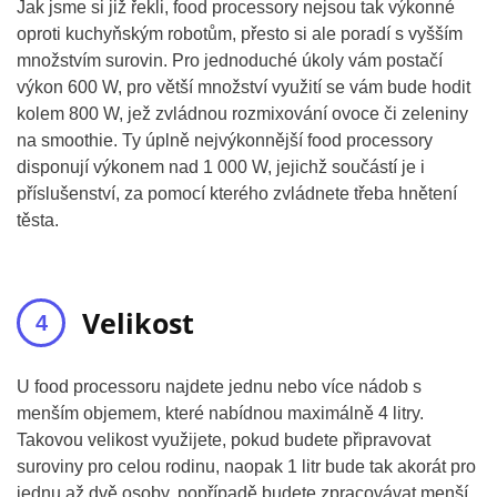
Jak jsme si již řekli, food processory nejsou tak výkonné
oproti kuchyňským robotům, přesto si ale poradí s vyšším
množstvím surovin. Pro jednoduché úkoly vám postačí
výkon 600 W, pro větší množství využití se vám bude hodit
kolem 800 W, jež zvládnou rozmixování ovoce či zeleniny
na smoothie. Ty úplně nejvýkonnější food processory
disponují výkonem nad 1 000 W, jejichž součástí je i
příslušenství, za pomocí kterého zvládnete třeba hnětení
těsta.
Velikost
U food processoru najdete jednu nebo více nádob s
menším objemem, které nabídnou maximálně 4 litry.
Takovou velikost využijete, pokud budete připravovat
suroviny pro celou rodinu, naopak 1 litr bude tak akorát pro
jednu až dvě osoby, popřípadě budete zpracovávat menší