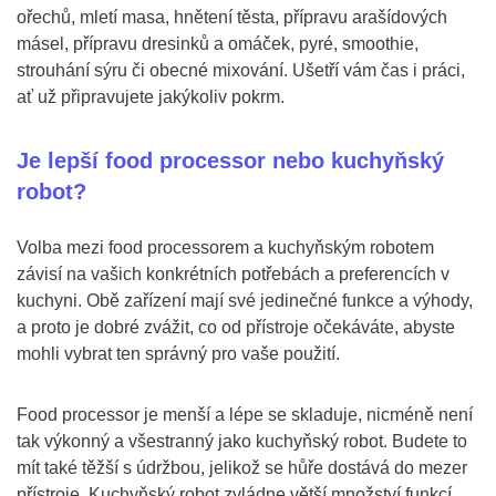
ořechů, mletí masa, hnětení těsta, přípravu arašídových
másel, přípravu dresinků a omáček, pyré, smoothie,
strouhání sýru či obecné mixování. Ušetří vám čas i práci,
ať už připravujete jakýkoliv pokrm.
Je lepší food processor nebo kuchyňský
robot?
Volba mezi food processorem a kuchyňským robotem
závisí na vašich konkrétních potřebách a preferencích v
kuchyni. Obě zařízení mají své jedinečné funkce a výhody,
a proto je dobré zvážit, co od přístroje očekáváte, abyste
mohli vybrat ten správný pro vaše použití.
Food processor je menší a lépe se skladuje, nicméně není
tak výkonný a všestranný jako kuchyňský robot. Budete to
mít také těžší s údržbou, jelikož se hůře dostává do mezer
přístroje. Kuchyňský robot zvládne větší množství funkcí,