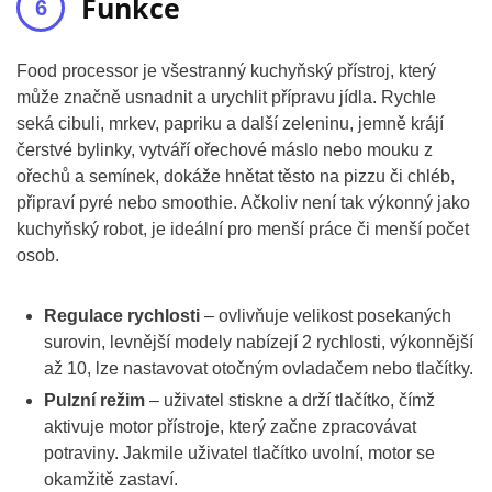
Funkce
Food processor je všestranný kuchyňský přístroj, který
může značně usnadnit a urychlit přípravu jídla. Rychle
seká cibuli, mrkev, papriku a další zeleninu, jemně krájí
čerstvé bylinky, vytváří ořechové máslo nebo mouku z
ořechů a semínek, dokáže hnětat těsto na pizzu či chléb,
připraví pyré nebo smoothie. Ačkoliv není tak výkonný jako
kuchyňský robot, je ideální pro menší práce či menší počet
osob.
Regulace rychlosti
– ovlivňuje velikost posekaných
surovin, levnější modely nabízejí 2 rychlosti, výkonnější
až 10, lze nastavovat otočným ovladačem nebo tlačítky.
Pulzní režim
– uživatel stiskne a drží tlačítko, čímž
aktivuje motor přístroje, který začne zpracovávat
potraviny. Jakmile uživatel tlačítko uvolní, motor se
okamžitě zastaví.