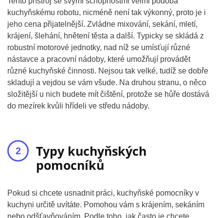
Tento přístroj se svými schopnostmi velmi podobá
kuchyňskému robotu, nicméně není tak výkonný, proto je i
jeho cena přijatelnější. Zvládne mixování, sekání, mletí,
krájení, šlehání, hnětení těsta a další. Typicky se skládá z
robustní motorové jednotky, nad níž se umísťují různé
nástavce a pracovní nádoby, které umožňují provádět
různé kuchyňské činnosti. Nejsou tak velké, tudíž se dobře
skladují a vejdou se vám všude. Na druhou stranu, o něco
složitější u nich budete mít čištění, protože se hůře dostává
do mezírek kvůli hřídeli ve středu nádoby.
Typy kuchyňských
pomocníků
Pokud si chcete usnadnit práci, kuchyňské pomocníky v
kuchyni určitě uvítáte. Pomohou vám s krájením, sekáním
nebo odšťavňováním. Podle toho, jak často je chcete