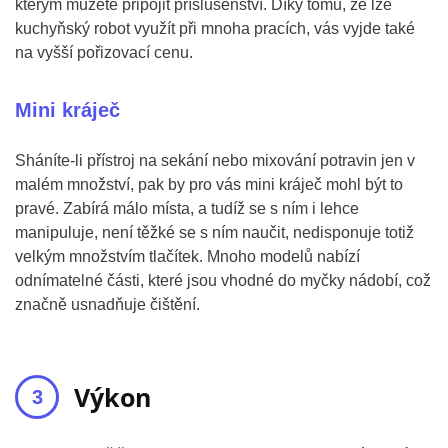
kterým můžete připojit příslušenství. Díky tomu, že lze
kuchyňský robot využít při mnoha pracích, vás vyjde také
na vyšší pořizovací cenu.
Mini kráječ
Sháníte-li přístroj na sekání nebo mixování potravin jen v
malém množství, pak by pro vás mini kráječ mohl být to
pravé. Zabírá málo místa, a tudíž se s ním i lehce
manipuluje, není těžké se s ním naučit, nedisponuje totiž
velkým množstvím tlačítek. Mnoho modelů nabízí
odnímatelné části, které jsou vhodné do myčky nádobí, což
značně usnadňuje čištění.
Výkon