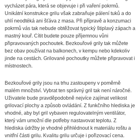
vycházet pára, která se objevuje i při vaření pokrmů.
Unikátní konstrukce grilu však zabraňuje pálení tuků a do
uhlí neodtéká ani šťáva z masa. Při přípravě a konzumaci
pokrmů vás tak nebude obtěžovat typický štiplavý zápach a
mastný kouř. Cítit budete pouze příjemnou vůni
připravovaných pochoutek. Bezkouřové grily tak můžete
bez obav používat na balkonech, v kempu nebo kdekoliv
jinde na cestách. Grilované pochoutky můžete připravovat i
místnostech.
Bezkouřové grily jsou na trhu zastoupeny v poměrně
malém množství. Vybrat ten správný gril tak není náročné.
Uživatele bude pravděpodobně nejvíce zajímat velikost
grilovací plochy a způsob ovládání. Z funkčního hlediska je
vhodné, aby byl gril vybaven regulovatelným ventilátor,
který vám umožní dle potřeby nastavovat teplotu. Z
hlediska údržby je vhodné přihlédnout k materiálu roštu a
vnitřní části grilu. Kvalitu grilu určuje i pořizovací cena.