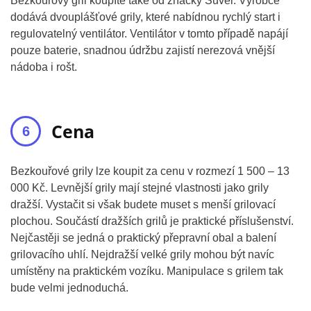
Bezkouřový gril koupíte také od značky Suvel. Výrobce
dodává dvouplášťové grily, které nabídnou rychlý start i
regulovatelný ventilátor. Ventilátor v tomto případě napájí
pouze baterie, snadnou údržbu zajistí nerezová vnější
nádoba i rošt.
Cena
Bezkouřové grily lze koupit za cenu v rozmezí 1 500 – 13
000 Kč. Levnější grily mají stejné vlastnosti jako grily
dražší. Vystačit si však budete muset s menší grilovací
plochou. Součástí dražších grilů je praktické příslušenství.
Nejčastěji se jedná o praktický přepravní obal a balení
grilovacího uhlí. Nejdražší velké grily mohou být navíc
umístěny na praktickém vozíku. Manipulace s grilem tak
bude velmi jednoduchá.