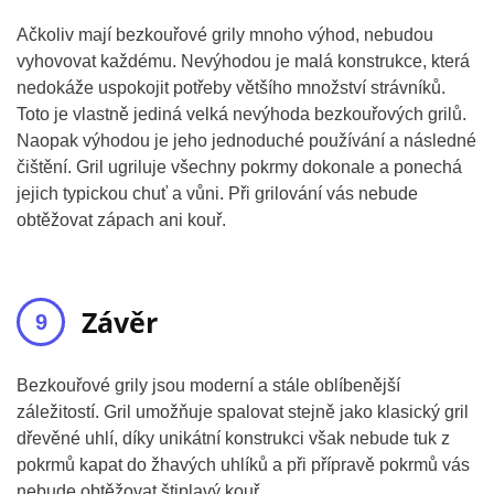
Ačkoliv mají bezkouřové grily mnoho výhod, nebudou
vyhovovat každému. Nevýhodou je malá konstrukce, která
nedokáže uspokojit potřeby většího množství strávníků.
Toto je vlastně jediná velká nevýhoda bezkouřových grilů.
Naopak výhodou je jeho jednoduché používání a následné
čištění. Gril ugriluje všechny pokrmy dokonale a ponechá
jejich typickou chuť a vůni. Při grilování vás nebude
obtěžovat zápach ani kouř.
Závěr
Bezkouřové grily jsou moderní a stále oblíbenější
záležitostí. Gril umožňuje spalovat stejně jako klasický gril
dřevěné uhlí, díky unikátní konstrukci však nebude tuk z
pokrmů kapat do žhavých uhlíků a při přípravě pokrmů vás
nebude obtěžovat štiplavý kouř.