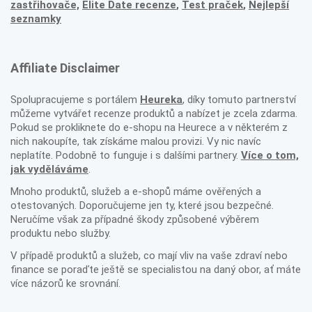
zastřihovače,
Elite Date recenze
,
Test praček
,
Nejlepší
seznamky
Affiliate Disclaimer
Spolupracujeme s portálem
Heureka
, díky tomuto partnerství
můžeme vytvářet recenze produktů a nabízet je zcela zdarma.
Pokud se prokliknete do e-shopu na Heurece a v některém z
nich nakoupíte, tak získáme malou provizi. Vy nic navíc
neplatíte. Podobně to funguje i s dalšími partnery.
Více o tom,
jak vyděláváme
.
Mnoho produktů, služeb a e-shopů máme ověřených a
otestovaných. Doporučujeme jen ty, které jsou bezpečné.
Neručíme však za případné škody způsobené výběrem
produktu nebo služby.
V případě produktů a služeb, co mají vliv na vaše zdraví nebo
finance se poraďte ještě se specialistou na daný obor, ať máte
více názorů ke srovnání.