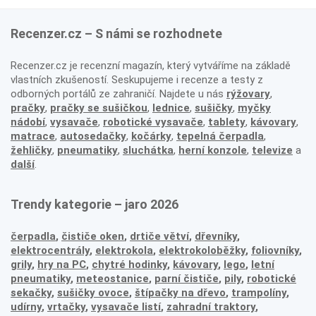
Recenzer.cz – S námi se rozhodnete
Recenzer.cz je recenzní magazín, který vytváříme na základě
vlastních zkušeností. Seskupujeme i recenze a testy z
odborných portálů ze zahraničí. Najdete u nás
rýžovary
,
pračky
,
pračky se sušičkou
,
lednice
,
sušičky
,
myčky
nádobí
,
vysavače
,
robotické vysavače
,
tablety
,
kávovary
,
matrace
,
autosedačky
,
kočárky
,
tepelná čerpadla
,
žehličky
,
pneumatiky
,
sluchátka
,
herní konzole
,
televize
a
další
.
Trendy kategorie – jaro 2026
čerpadla
,
čističe oken
,
drtiče větví
,
dřevníky
,
elektrocentrály
,
elektrokola
,
elektrokoloběžky
,
foliovníky
,
grily
,
hry na PC
,
chytré hodinky
,
kávovary
,
lego
,
letní
pneumatiky
,
meteostanice
,
parní čističe
,
pily
,
robotické
sekačky
,
sušičky ovoce
,
štípačky na dřevo
,
trampolíny
,
udírny
,
vrtačky
,
vysavače listí
,
zahradní traktory
,