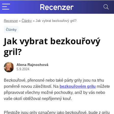
Recenzer
»
Články
»
Jak vybrat bezkouřový gril?
Články
Jak vybrat bezkouřový
gril?
Alena Rajnochová
5.9.2024
Bezkouřové, přenosné nebo také párty grily jsou na trhu
poměrně novou záležitostí. Na
bezkouřovém grilu
můžete
připravovat všechny možné pochoutky, aniž by vás nebo
vaše okolí obtěžoval nepříjemný kouř.
Přestože jsou grily označeny jako bezkouřové, bude z grilu