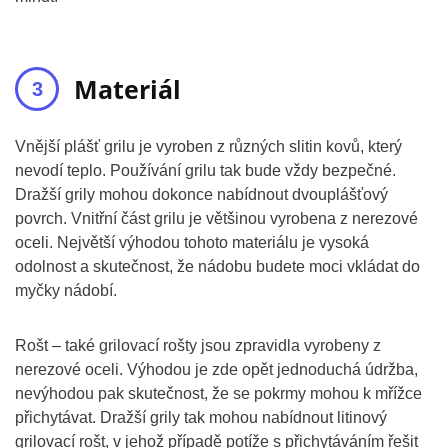
Materiál
Vnější plášť grilu je vyroben z různých slitin kovů, který
nevodí teplo. Používání grilu tak bude vždy bezpečné.
Dražší grily mohou dokonce nabídnout dvouplášťový
povrch. Vnitřní část grilu je většinou vyrobena z nerezové
oceli. Největší výhodou tohoto materiálu je vysoká
odolnost a skutečnost, že nádobu budete moci vkládat do
myčky nádobí.
Rošt – také grilovací rošty jsou zpravidla vyrobeny z
nerezové oceli. Výhodou je zde opět jednoduchá údržba,
nevýhodou pak skutečnost, že se pokrmy mohou k mřížce
přichytávat. Dražší grily tak mohou nabídnout litinový
grilovací rošt, v jehož případě potíže s přichytáváním řešit