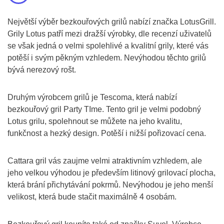
Největší výběr bezkouřových grilů nabízí značka LotusGrill.
Grily Lotus patří mezi dražší výrobky, dle recenzí uživatelů
se však jedná o velmi spolehlivé a kvalitní grily, které vás
potěší i svým pěkným vzhledem. Nevýhodou těchto grilů
bývá nerezový rošt.
Druhým výrobcem grilů je Tescoma, která nabízí
bezkouřový gril Party TIme. Tento gril je velmi podobný
Lotus grilu, spolehnout se můžete na jeho kvalitu,
funkčnost a hezký design. Potěší i nižší pořizovací cena.
Cattara gril vás zaujme velmi atraktivním vzhledem, ale
jeho velkou výhodou je především litinový grilovací plocha,
která brání přichytávání pokrmů. Nevýhodou je jeho menší
velikost, která bude stačit maximálně 4 osobám.