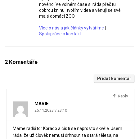
nového. Ve volném čase si ráda přečtu
dobrou knihu, tvořím videa a věnuji se své
malé domácí ZOO.
Více o nás a jak články vytváříme
|
Spolupráce a kontakt
2 Komentáře
Přidat komentář
Reply
MARIE
25.11.2023 v 23:10
Máme radiátor Korado a čistí se naprosto skvěle. Jsem
ráda, že už člověk nemusí drhnout ta stará tělesa, na