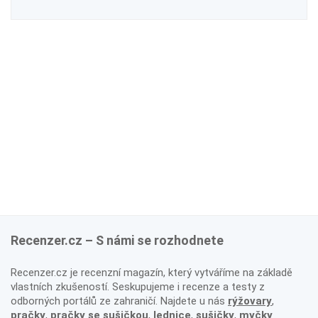
Recenzer.cz – S námi se rozhodnete
Recenzer.cz je recenzní magazín, který vytváříme na základě
vlastních zkušeností. Seskupujeme i recenze a testy z
odborných portálů ze zahraničí. Najdete u nás
rýžovary
,
pračky
,
pračky se sušičkou
,
lednice
,
sušičky
,
myčky