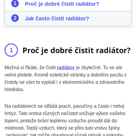
Proč je dobré čistit radiátor?
Jak často čistit radiátor?
Proč je dobré čistit radiátor?
Možná si říkáte, že čistit
radiátor
je zbytečné. To se ale
velmi pletete. Kromě estetické stránky a dobrého pocitu z
čistoty se vám to vyplatí i z ekonomického a zdravotního
hlediska.
Na radiátorech se střádá prach, pavučiny a často i mrtvý
hmyz. Tato vrstva různých nečistot snižuje výkon vašeho
topení, protože brání teplému vzduchu proudit dál do
místnosti. Teplý vzduch, který se přes tuto vrstvu špíny
„probojuje“, tak může obsahovat různé plísně a mikroby,