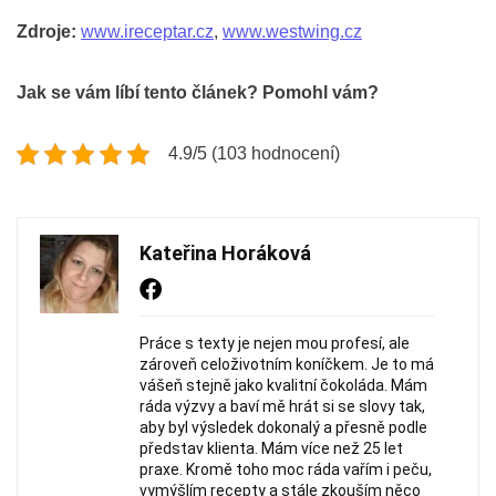
Zdroje:
www.ireceptar.cz
,
www.westwing.cz
Jak se vám líbí tento článek? Pomohl vám?
4.9/5 (103 hodnocení)
Kateřina Horáková
Práce s texty je nejen mou profesí, ale
zároveň celoživotním koníčkem. Je to má
vášeň stejně jako kvalitní čokoláda. Mám
ráda výzvy a baví mě hrát si se slovy tak,
aby byl výsledek dokonalý a přesně podle
představ klienta. Mám více než 25 let
praxe. Kromě toho moc ráda vařím i peču,
vymýšlím recepty a stále zkouším něco