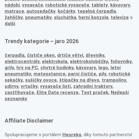
nádobí
,
vysavače
,
robotické vysavače
,
tablety
,
kávovary
,
matrace
,
autosedačky
,
kočárky
,
tepelná čerpadla
,
žehličky
,
pneumatiky
,
sluchátka
,
herní konzole
,
televize
a
další
.
Trendy kategorie – jaro 2026
čerpadla
,
čističe oken
,
drtiče větví
,
dřevníky
,
elektrocentrály
,
elektrokola
,
elektrokoloběžky
,
foliovníky
,
grily
,
hry na PC
,
chytré hodinky
,
kávovary
,
lego
,
letní
pneumatiky
,
meteostanice
,
parní čističe
,
pily
,
robotické
sekačky
,
sušičky ovoce
,
štípačky na dřevo
,
trampolíny
,
udírny
,
vrtačky
,
vysavače listí
,
zahradní traktory
,
zastřihovače,
Elite Date recenze
,
Test praček
,
Nejlepší
seznamky
Affiliate Disclaimer
Spolupracujeme s portálem
Heureka
, díky tomuto partnerství