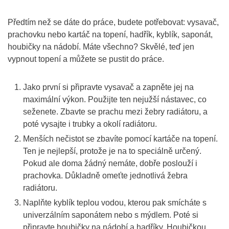
Předtím než se dáte do práce, budete potřebovat: vysavač,
prachovku nebo kartáč na topení, hadřík, kyblík, saponát,
houbičky na nádobí. Máte všechno? Skvělé, teď jen
vypnout topení a můžete se pustit do práce.
Jako první si připravte vysavač a zapněte jej na
maximální výkon. Použijte ten nejužší nástavec, co
seženete. Zbavte se prachu mezi žebry radiátoru, a
poté vysajte i trubky a okolí radiátoru.
Menších nečistot se zbavíte pomocí kartáče na topení.
Ten je nejlepší, protože je na to speciálně určený.
Pokud ale doma žádný nemáte, dobře poslouží i
prachovka. Důkladně omeťte jednotlivá žebra
radiátoru.
Naplňte kyblík teplou vodou, kterou pak smícháte s
univerzálním saponátem nebo s mýdlem. Poté si
připravte houbičky na nádobí a hadříky. Houbičkou