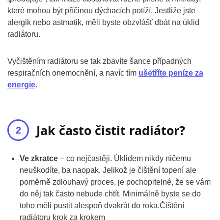
které mohou být příčinou dýchacích potíží. Jestliže jste
alergik nebo astmatik, měli byste obzvlášť dbát na úklid
radiátoru.
Vyčištěním radiátoru se tak zbavíte šance případných
respiračních onemocnění, a navíc tím
ušetříte peníze za
energie
.
Jak často čistit radiátor?
Ve zkratce
– co nejčastěji. Úklidem nikdy ničemu
neuškodíte, ba naopak. Jelikož je čištění topení ale
poměrně zdlouhavý proces, je pochopitelné, že se vám
do něj tak často nebude chtít. Minimálně byste se do
toho měli pustit alespoň dvakrát do roka.Čištění
radiátoru krok za krokem