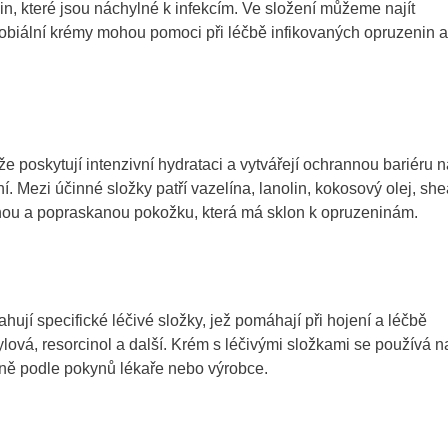
n, které jsou náchylné k infekcím. Ve složení můžeme najít
ikrobiální krémy mohou pomoci při léčbě infikovaných opruzenin a
e poskytují intenzivní hydrataci a vytvářejí ochrannou bariéru n
Mezi účinné složky patří vazelína, lanolin, kokosový olej, she
hou a popraskanou pokožku, která má sklon k opruzeninám.
hují specifické léčivé složky, jež pomáhají při hojení a léčbě
ylová, resorcinol a další. Krém s léčivými složkami se používá n
nně podle pokynů lékaře nebo výrobce.