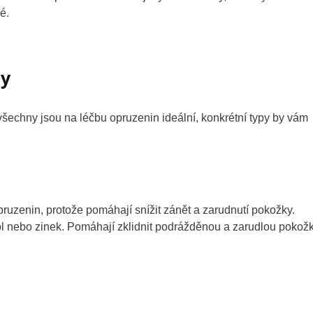
é.
ny
 všechny jsou na léčbu opruzenin ideální, konkrétní typy by vám
pruzenin, protože pomáhají snížit zánět a zarudnutí pokožky.
ol nebo zinek. Pomáhají zklidnit podrážděnou a zarudlou pokož