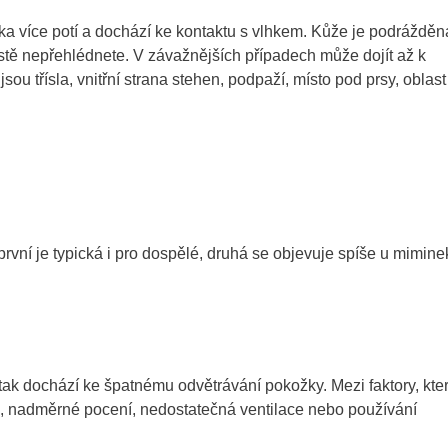
žka více potí a dochází ke kontaktu s vlhkem. Kůže je podrážděn
 jistě nepřehlédnete. V závažnějších případech může dojít až k
ou třísla, vnitřní strana stehen, podpaží, místo pod prsy, oblast
vní je typická i pro dospělé, druhá se objevuje spíše u mimine
a tak dochází ke špatnému odvětrávání pokožky. Mezi faktory, kte
áha, nadměrné pocení, nedostatečná ventilace nebo používání