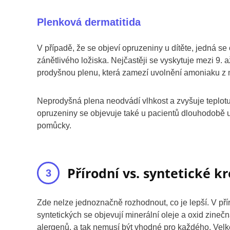
Plenková dermatitida
V případě, že se objeví opruzeniny u dítěte, jedná se
zánětlivého ložiska. Nejčastěji se vyskytuje mezi 9. 
prodyšnou plenu, která zamezí uvolnění amoniaku z 
Neprodyšná plena neodvádí vlhkost a zvyšuje teplotu k
opruzeniny se objevuje také u pacientů dlouhodobě up
pomůcky.
Přírodní vs. syntetické k
Zde nelze jednoznačně rozhodnout, co je lepší. V př
syntetických se objevují minerální oleje a oxid zineč
alergenů, a tak nemusí být vhodné pro každého. Velké