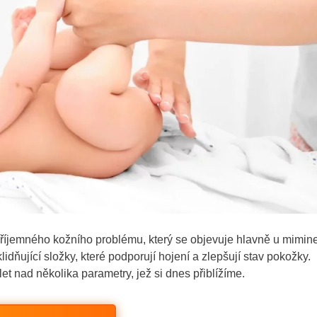
příjemného kožního problému, který se objevuje hlavně u mimin
idňující složky, které podporují hojení a zlepšují stav pokožky.
et nad několika parametry, jež si dnes přiblížíme.