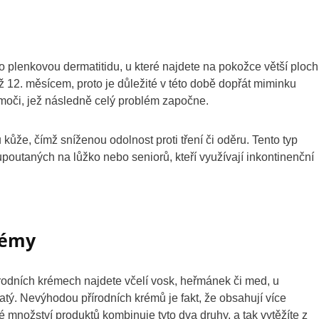
 o plenkovou dermatitidu, u které najdete na pokožce větší ploc
až 12. měsícem, proto je důležité v této době dopřát miminku
moči, jež následně celý problém započne.
ůže, čímž sníženou odolnost proti tření či oděru. Tento typ
outaných na lůžko nebo seniorů, kteří využívají inkontinenční
rémy
írodních krémech najdete včelí vosk, heřmánek či med, u
natý. Nevýhodou přírodních krémů je fakt, že obsahují více
 množství produktů kombinuje tyto dva druhy, a tak vytěžíte z