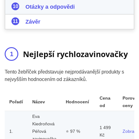
Otázky a odpovědi
Závěr
Nejlepší rychlozavinovačky
Tento žebříček představuje nejprodávanější produkty s
nejvyšším hodnocením od zákazníků.
Cena
Porovn
Pořadí
Název
Hodnocení
od
ceny
Eva
Kiedroňová
1 499
1.
Péřová
⭐
97 %
Zobrazit
Kč
zavinovačka