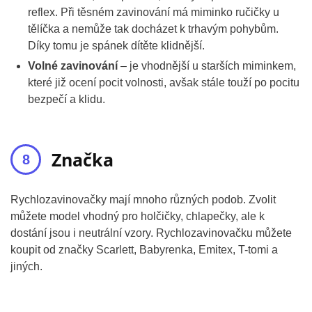
reflex. Při těsném zavinování má miminko ručičky u
tělíčka a nemůže tak docházet k trhavým pohybům.
Díky tomu je spánek dítěte klidnější.
Volné zavinování
– je vhodnější u starších miminkem,
které již ocení pocit volnosti, avšak stále touží po pocitu
bezpečí a klidu.
Značka
Rychlozavinovačky mají mnoho různých podob. Zvolit
můžete model vhodný pro holčičky, chlapečky, ale k
dostání jsou i neutrální vzory. Rychlozavinovačku můžete
koupit od značky Scarlett, Babyrenka, Emitex, T-tomi a
jiných.