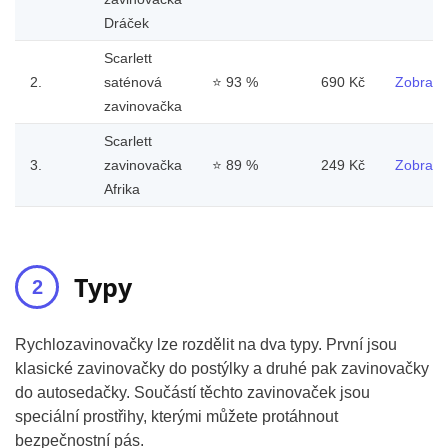
Dráček
Scarlett
2.
saténová
⭐
93 %
690 Kč
Zobrazit
zavinovačka
Scarlett
3.
zavinovačka
⭐
89 %
249 Kč
Zobrazit
Afrika
Typy
Rychlozavinovačky lze rozdělit na dva typy. První jsou
klasické zavinovačky do postýlky a druhé pak zavinovačky
do autosedačky. Součástí těchto zavinovaček jsou
speciální prostřihy, kterými můžete protáhnout
bezpečnostní pás.