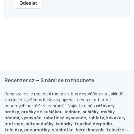
Recenzer.cz – S námi se rozhodnete
Recenzer.cz je recenzní magazín, který vytváříme na základě
vlastních zkušeností. Seskupujeme i recenze a testy z
odborných portálů ze zahraničí. Najdete u nás
rýžovary
,
pračky
,
pračky se sušičkou
,
lednice
,
sušičky
,
myčky
nádobí
,
vysavače
,
robotické vysavače
,
tablety
,
kávovary
,
matrace
,
autosedačky
,
kočárky
,
tepelná čerpadla
,
žehličky
,
pneumatiky
,
sluchátka
,
herní konzole
,
televize
a