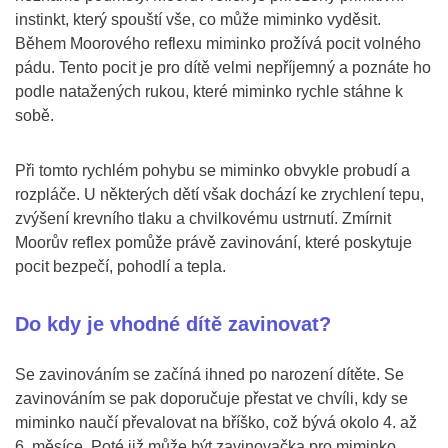
instinkt, který spouští vše, co může miminko vyděsit.
Během Moorového reflexu miminko prožívá pocit volného
pádu. Tento pocit je pro dítě velmi nepříjemný a poznáte ho
podle natažených rukou, které miminko rychle stáhne k
sobě.
Při tomto rychlém pohybu se miminko obvykle probudí a
rozpláče. U některých dětí však dochází ke zrychlení tepu,
zvýšení krevního tlaku a chvilkovému ustrnutí. Zmírnit
Moorův reflex pomůže právě zavinování, které poskytuje
pocit bezpečí, pohodlí a tepla.
Do kdy je vhodné dítě zavinovat?
Se zavinováním se začíná ihned po narození dítěte. Se
zavinováním se pak doporučuje přestat ve chvíli, kdy se
miminko naučí převalovat na bříško, což bývá okolo 4. až
6. měsíce. Poté již může být zavinovačka pro miminko