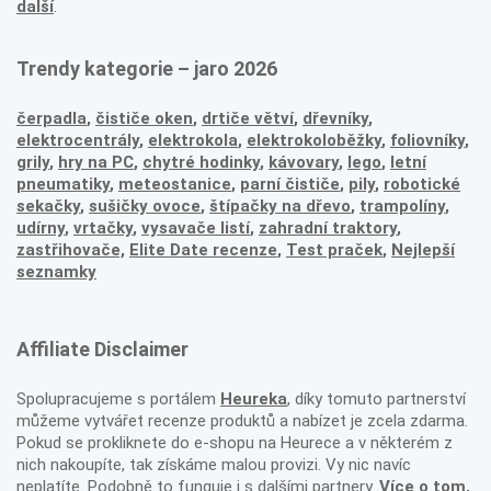
další
.
Trendy kategorie – jaro 2026
čerpadla
,
čističe oken
,
drtiče větví
,
dřevníky
,
elektrocentrály
,
elektrokola
,
elektrokoloběžky
,
foliovníky
,
grily
,
hry na PC
,
chytré hodinky
,
kávovary
,
lego
,
letní
pneumatiky
,
meteostanice
,
parní čističe
,
pily
,
robotické
sekačky
,
sušičky ovoce
,
štípačky na dřevo
,
trampolíny
,
udírny
,
vrtačky
,
vysavače listí
,
zahradní traktory
,
zastřihovače,
Elite Date recenze
,
Test praček
,
Nejlepší
seznamky
Affiliate Disclaimer
Spolupracujeme s portálem
Heureka
, díky tomuto partnerství
můžeme vytvářet recenze produktů a nabízet je zcela zdarma.
Pokud se prokliknete do e-shopu na Heurece a v některém z
nich nakoupíte, tak získáme malou provizi. Vy nic navíc
neplatíte. Podobně to funguje i s dalšími partnery.
Více o tom,