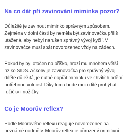
Na co dát při zavinování miminka pozor?
Důležité je zavinout miminko správným způsobem.
Zejména v dolní části by neměla být zavinovačka příliš
utažená, aby nebyl narušen správný vývoj kyčlí. V
zavinovačce musí spát novorozenec vždy na zádech.
Pokud by byl otočen na bříško, hrozí mu mnohem větší
riziko SIDS. Ačkoliv je zavinovačka pro správný vývoj
dítěte důležitá, je nutné dopřát miminku ve chvílích bdění
potřebnou volnost. Díky tomu bude moci dítě prohýbat
ručičky i nožičky.
Co je Moorův reflex?
Podle Moorového reflexu reaguje novorozenec na
neznámé podměty. Moorův reflex je přirozený primitivní