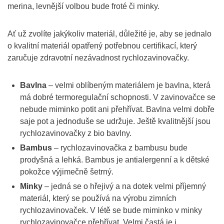
merina, levnější volbou bude froté či minky.
Ať už zvolíte jakýkoliv materiál, důležité je, aby se jednalo
o kvalitní materiál opatřený potřebnou certifikací, který
zaručuje zdravotní nezávadnost rychlozavinovačky.
Bavlna
– velmi oblíbeným materiálem je bavlna, která
má dobré termoregulační schopnosti. V zavinovačce se
nebude miminko potit ani přehřívat. Bavlna velmi dobře
saje pot a jednoduše se udržuje. Ještě kvalitnější jsou
rychlozavinovačky z bio bavlny.
Bambus
– rychlozavinovačka z bambusu bude
prodyšná a lehká. Bambus je antialergenní a k dětské
pokožce výjimečně šetrný.
Minky
– jedná se o hřejivý a na dotek velmi příjemný
materiál, který se používá na výrobu zimních
rychlozavinovaček. V létě se bude miminko v minky
rychlozavinovačce přehřívat. Velmi častá je i