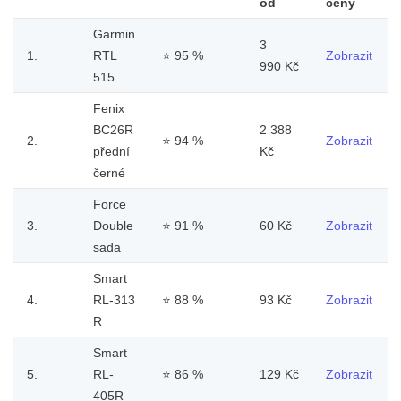
od
ceny
Garmin
3
1.
RTL
⭐
95 %
Zobrazit
990 Kč
515
Fenix
BC26R
2 388
2.
⭐
94 %
Zobrazit
přední
Kč
černé
Force
3.
Double
⭐
91 %
60 Kč
Zobrazit
sada
Smart
4.
RL-313
⭐
88 %
93 Kč
Zobrazit
R
Smart
5.
RL-
⭐
86 %
129 Kč
Zobrazit
405R