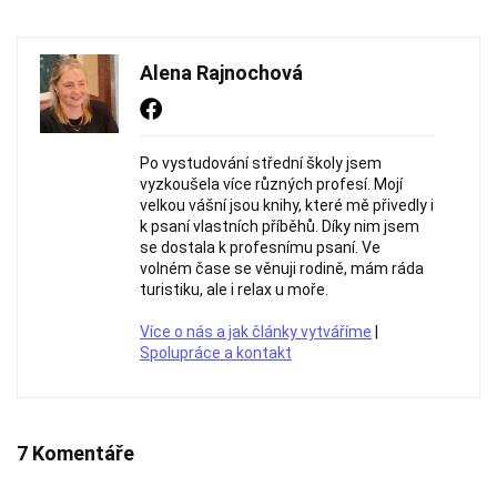
Alena Rajnochová
Po vystudování střední školy jsem
vyzkoušela více různých profesí. Mojí
velkou vášní jsou knihy, které mě přivedly i
k psaní vlastních příběhů. Díky nim jsem
se dostala k profesnímu psaní. Ve
volném čase se věnuji rodině, mám ráda
turistiku, ale i relax u moře.
Více o nás a jak články vytváříme
|
Spolupráce a kontakt
7 Komentáře