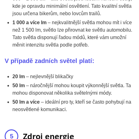
kde je opravdu minimální osvětlení. Tato kvalitní světla
jsou určena bikerům, nebo lovcům trailů.
1 000 a více lm
– nejkvalitnější světla mohou mít i více
než 1 500 lm, světlo lze přirovnat ke světlu automobilu.
Tato světla disponují řadou módů, které vám umožní
měnit intenzitu světla podle potřeb.
V případě zadních světel platí:
20 lm
– nejlevnější blikačky
50 lm
– náročnější mohou koupit výkonnější světla. Ta
mohou disponovat několika světelnými módy.
50 lm a více
– ideální pro ty, kteří se často pohybují na
neosvětlené komunikaci.
Zdroj energie