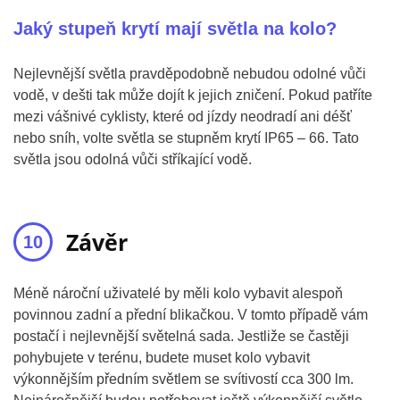
Jaký stupeň krytí mají světla na kolo?
Nejlevnější světla pravděpodobně nebudou odolné vůči
vodě, v dešti tak může dojít k jejich zničení. Pokud patříte
mezi vášnivé cyklisty, které od jízdy neodradí ani déšť
nebo sníh, volte světla se stupněm krytí IP65 – 66. Tato
světla jsou odolná vůči stříkající vodě.
Závěr
Méně nároční uživatelé by měli kolo vybavit alespoň
povinnou zadní a přední blikačkou. V tomto případě vám
postačí i nejlevnější světelná sada. Jestliže se častěji
pohybujete v terénu, budete muset kolo vybavit
výkonnějším předním světlem se svítivostí cca 300 lm.