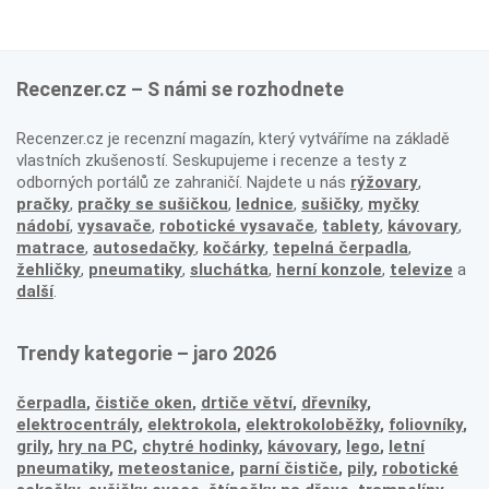
Recenzer.cz – S námi se rozhodnete
Recenzer.cz je recenzní magazín, který vytváříme na základě
vlastních zkušeností. Seskupujeme i recenze a testy z
odborných portálů ze zahraničí. Najdete u nás
rýžovary
,
pračky
,
pračky se sušičkou
,
lednice
,
sušičky
,
myčky
nádobí
,
vysavače
,
robotické vysavače
,
tablety
,
kávovary
,
matrace
,
autosedačky
,
kočárky
,
tepelná čerpadla
,
žehličky
,
pneumatiky
,
sluchátka
,
herní konzole
,
televize
a
další
.
Trendy kategorie – jaro 2026
čerpadla
,
čističe oken
,
drtiče větví
,
dřevníky
,
elektrocentrály
,
elektrokola
,
elektrokoloběžky
,
foliovníky
,
grily
,
hry na PC
,
chytré hodinky
,
kávovary
,
lego
,
letní
pneumatiky
,
meteostanice
,
parní čističe
,
pily
,
robotické