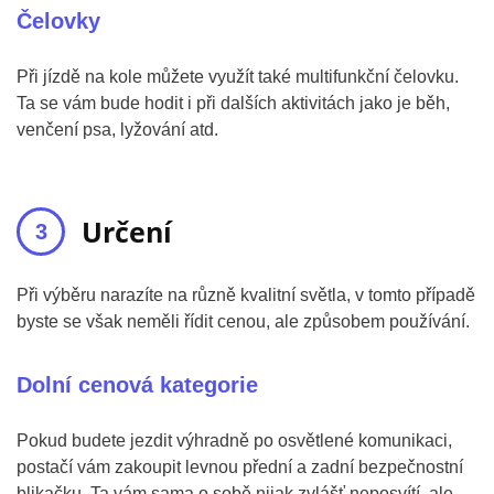
Čelovky
Při jízdě na kole můžete využít také multifunkční čelovku.
Ta se vám bude hodit i při dalších aktivitách jako je běh,
venčení psa, lyžování atd.
Určení
Při výběru narazíte na různě kvalitní světla, v tomto případě
byste se však neměli řídit cenou, ale způsobem používání.
Dolní cenová kategorie
Pokud budete jezdit výhradně po osvětlené komunikaci,
postačí vám zakoupit levnou přední a zadní bezpečnostní
blikačku. Ta vám sama o sobě nijak zvlášť neposvítí, ale