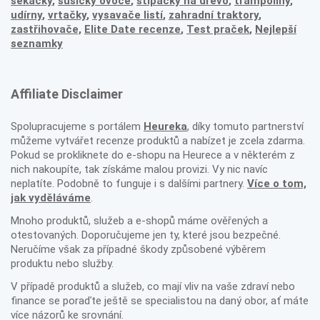
sekačky
,
sušičky ovoce
,
štípačky na dřevo
,
trampolíny
,
udírny
,
vrtačky
,
vysavače listí
,
zahradní traktory
,
zastřihovače,
Elite Date recenze
,
Test praček
,
Nejlepší
seznamky
Affiliate Disclaimer
Spolupracujeme s portálem
Heureka
, díky tomuto partnerství
můžeme vytvářet recenze produktů a nabízet je zcela zdarma.
Pokud se prokliknete do e-shopu na Heurece a v některém z
nich nakoupíte, tak získáme malou provizi. Vy nic navíc
neplatíte. Podobně to funguje i s dalšími partnery.
Více o tom,
jak vyděláváme
.
Mnoho produktů, služeb a e-shopů máme ověřených a
otestovaných. Doporučujeme jen ty, které jsou bezpečné.
Neručíme však za případné škody způsobené výběrem
produktu nebo služby.
V případě produktů a služeb, co mají vliv na vaše zdraví nebo
finance se poraďte ještě se specialistou na daný obor, ať máte
více názorů ke srovnání.