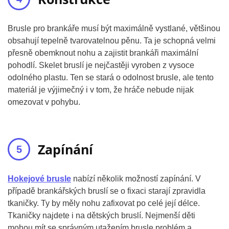
Brusle pro brankáře musí být maximálně vystlané, většinou
obsahují tepelně tvarovatelnou pěnu. Ta je schopná velmi
přesně obemknout nohu a zajistit brankáři maximální
pohodlí. Skelet bruslí je nejčastěji vyroben z vysoce
odolného plastu. Ten se stará o odolnost brusle, ale tento
materiál je výjimečný i v tom, že hráče nebude nijak
omezovat v pohybu.
Zapínání
Hokejové brusle
nabízí několik možností zapínání. V
případě brankářských bruslí se o fixaci starají zpravidla
tkaničky. Ty by měly nohu zafixovat po celé její délce.
Tkaničky najdete i na dětských bruslí. Nejmenší děti
mohou mít se správným utažením brusle problém a