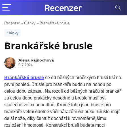
Recenzer
»
Články
»
Brankářské brusle
Články
Brankářské brusle
Alena Rajnochová
6.7.2024
Brankářské brusle
se od běžných hráčských bruslí liší na
první pohled. Brusle pro brankáře budou na nohou po
celou dobu zápasu. Na rozdíl od běžných hráčů si brankář
za celou dobu prakticky nesedne a brusle musí být
skutečně velmi pohodlné. Kromě toho jsou brusle pro
brankáře velmi odolné vůči nárazům od puku. Brusle mají
delší nože, díky čemuž dochází k rovnoměrnějšímu
rozložení hmotnosti. Konstrukci bruslí budete moci