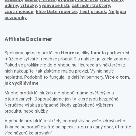
udírny
,
vrtačky
,
vysavače listí
,
zahradní traktory
,
zastřihovače,
Elite Date recenze
,
Test praček
,
Nejlepší
seznamky
Affiliate Disclaimer
Spolupracujeme s portálem
Heureka
, díky tomuto partnerství
můžeme vytvářet recenze produktů a nabízet je zcela zdarma.
Pokud se prokliknete do e-shopu na Heurece a v některém z
nich nakoupíte, tak získáme malou provizi. Vy nic navíc
neplatíte. Podobně to funguje i s dalšími partnery.
Více o tom,
jak vyděláváme
.
Mnoho produktů, služeb a e-shopů máme ověřených a
otestovaných. Doporučujeme jen ty, které jsou bezpečné.
Neručíme však za případné škody způsobené výběrem
produktu nebo služby.
V případě produktů a služeb, co mají vliv na vaše zdraví nebo
finance se poraďte ještě se specialistou na daný obor, ať máte
více názorů ke srovnání.