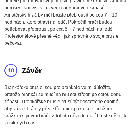
budete potřebovat svoje brusle pravidelně brousit. Četnost
broušení souvisí s frekvencí odehraných zápasů.
Amatérský hráč by měl brusle přebrousit po cca 7 – 10
hodinách, které stráví na ledě. Pokročilí hráči budou
potřebovat přebrousit po cca 5 – 7 hodinách na ledě.
Profesionálové přesně vědí, jak správně o svoje brusle
pečovat.
Závěr
Brankářské brusle jsou pro brankáře velmi důležité,
protože brankář se musí na hru soustředit po celou dobu
zápasu. Brankářské brusle musí být dostatečně odolné,
aby vás ochránily před střelami z puku, ale i možnou
srážkou s jinými hráči. Z tohoto důvodu mají brusle několik
zesílených částí.