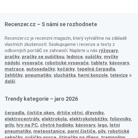
Recenzer.cz – S námi se rozhodnete
Recenzer.cz je recenzní magazín, který vytváříme na základě
vlastních zkušeností. Seskupujeme i recenze a testy z
odborných portálů ze zahraničí. Najdete u nás
rýžovary
,
pračky
,
pračky se sušičkou
,
lednice
,
sušičky
,
myčky
nádobí
,
vysavače
,
robotické vysavače
,
tablety
,
kávovary
,
matrace
,
autosedačky
,
kočárky
,
tepelná čerpadla
,
žehličky
,
pneumatiky
,
sluchátka
,
herní konzole
,
televize
a
další
.
Trendy kategorie – jaro 2026
čerpadla
,
čističe oken
,
drtiče větví
,
dřevníky
,
elektrocentrály
,
elektrokola
,
elektrokoloběžky
,
foliovníky
,
grily
,
hry na PC
,
chytré hodinky
,
kávovary
,
lego
,
letní
pneumatiky
,
meteostanice
,
parní čističe
,
pily
,
robotické
sekačky
,
sušičky ovoce
,
štípačky na dřevo
,
trampolíny
,