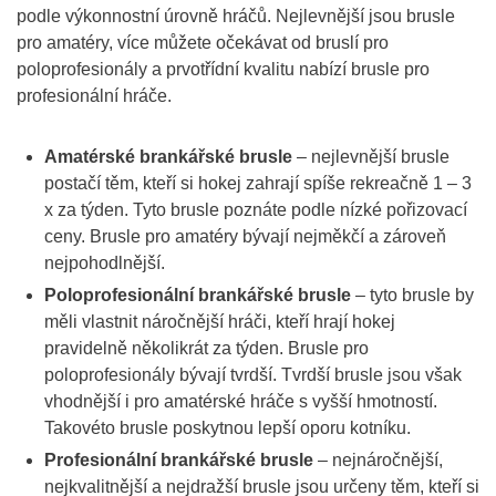
podle výkonnostní úrovně hráčů. Nejlevnější jsou brusle
pro amatéry, více můžete očekávat od bruslí pro
poloprofesionály a prvotřídní kvalitu nabízí brusle pro
profesionální hráče.
Amatérské brankářské brusle
– nejlevnější brusle
postačí těm, kteří si hokej zahrají spíše rekreačně 1 – 3
x za týden. Tyto brusle poznáte podle nízké pořizovací
ceny. Brusle pro amatéry bývají nejměkčí a zároveň
nejpohodlnější.
Poloprofesionální brankářské brusle
– tyto brusle by
měli vlastnit náročnější hráči, kteří hrají hokej
pravidelně několikrát za týden. Brusle pro
poloprofesionály bývají tvrdší. Tvrdší brusle jsou však
vhodnější i pro amatérské hráče s vyšší hmotností.
Takovéto brusle poskytnou lepší oporu kotníku.
Profesionální brankářské brusle
– nejnáročnější,
nejkvalitnější a nejdražší brusle jsou určeny těm, kteří si