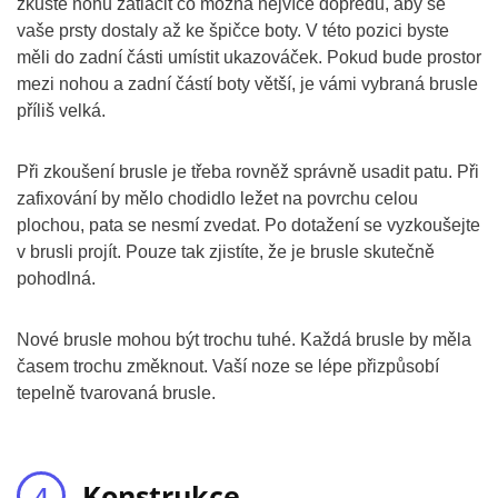
zkuste nohu zatlačit co možná nejvíce dopředu, aby se
vaše prsty dostaly až ke špičce boty. V této pozici byste
měli do zadní části umístit ukazováček. Pokud bude prostor
mezi nohou a zadní částí boty větší, je vámi vybraná brusle
příliš velká.
Při zkoušení brusle je třeba rovněž správně usadit patu. Při
zafixování by mělo chodidlo ležet na povrchu celou
plochou, pata se nesmí zvedat. Po dotažení se vyzkoušejte
v brusli projít. Pouze tak zjistíte, že je brusle skutečně
pohodlná.
Nové brusle mohou být trochu tuhé. Každá brusle by měla
časem trochu změknout. Vaší noze se lépe přizpůsobí
tepelně tvarovaná brusle.
Konstrukce