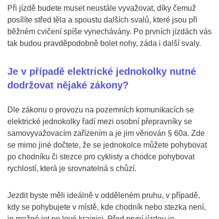
Při jízdě budete muset neustále vyvažovat, díky čemuž
posílíte střed těla a spoustu dalších svalů, které jsou při
běžném cvičení spíše vynechávány. Po prvních jízdách vás
tak budou pravděpodobně bolet nohy, záda i další svaly.
Je v případě elektrické jednokolky nutné
dodržovat nějaké zákony?
Dle zákonu o provozu na pozemních komunikacích se
elektrické jednokolky řadí mezi osobní přepravníky se
samovyvažovacím zařízením a je jim věnován § 60a. Zde
se mimo jiné dočtete, že se jednokolce můžete pohybovat
po chodníku či stezce pro cyklisty a chodce pohybovat
rychlostí, která je srovnatelná s chůzí.
Jezdit byste měli ideálně v odděleném pruhu, v případě,
kdy se pohybujete v místě, kde chodník nebo stezka není,
je možné jet po levé krajnici. Před první jízdou je