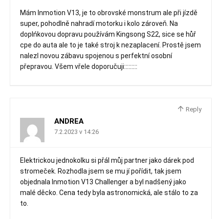
Mám Inmotion V13, je to obrovské monstrum ale při jízdě
super, pohodlně nahradí motorku i kolo zároveň. Na
doplńkovou dopravu používám Kingsong S22, sice se hůř
cpe do auta ale to je také stroj k nezaplacení. Prostě jsem
nalezl novou zábavu spojenou s perfektní osobní
přepravou. Všem vřele doporučuji:::::::::
Reply
ANDREA
7.2.2023 v 14:26
Elektrickou jednokolku si přál můj partner jako dárek pod
stromeček. Rozhodla jsem se mu jí pořídit, tak jsem
objednala Inmotion V13 Challenger a byl nadšený jako
malé děcko. Cena tedy byla astronomická, ale stálo to za
to.