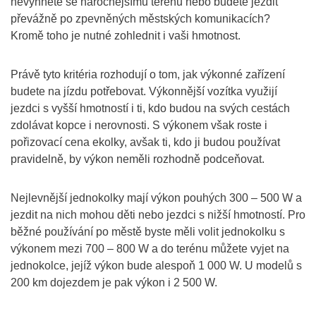
nevyhnete se náročnějšímu terénu nebo budete jezdit
převážně po zpevněných městských komunikacích?
Kromě toho je nutné zohlednit i vaši hmotnost.
Právě tyto kritéria rozhodují o tom, jak výkonné zařízení
budete na jízdu potřebovat. Výkonnější vozítka využijí
jezdci s vyšší hmotností i ti, kdo budou na svých cestách
zdolávat kopce i nerovnosti. S výkonem však roste i
pořizovací cena ekolky, avšak ti, kdo ji budou používat
pravidelně, by výkon neměli rozhodně podceňovat.
Nejlevnější jednokolky mají výkon pouhých 300 – 500 W a
jezdit na nich mohou děti nebo jezdci s nižší hmotností. Pro
běžné používání po městě byste měli volit jednokolku s
výkonem mezi 700 – 800 W a do terénu můžete vyjet na
jednokolce, jejíž výkon bude alespoň 1 000 W. U modelů s
200 km dojezdem je pak výkon i 2 500 W.