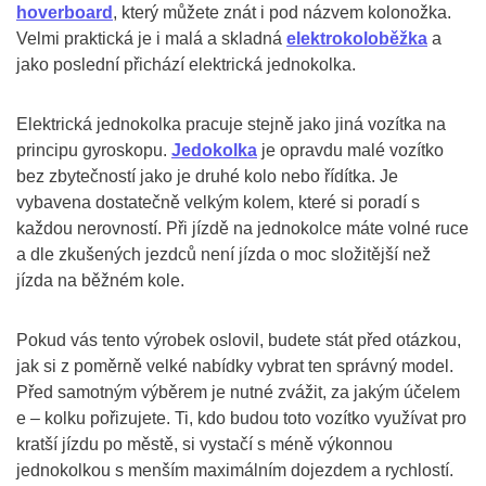
hoverboard
, který můžete znát i pod názvem kolonožka.
Velmi praktická je i malá a skladná
elektrokoloběžka
a
jako poslední přichází elektrická jednokolka.
Elektrická jednokolka pracuje stejně jako jiná vozítka na
principu gyroskopu.
Jedokolka
je opravdu malé vozítko
bez zbytečností jako je druhé kolo nebo řídítka. Je
vybavena dostatečně velkým kolem, které si poradí s
každou nerovností. Při jízdě na jednokolce máte volné ruce
a dle zkušených jezdců není jízda o moc složitější než
jízda na běžném kole.
Pokud vás tento výrobek oslovil, budete stát před otázkou,
jak si z poměrně velké nabídky vybrat ten správný model.
Před samotným výběrem je nutné zvážit, za jakým účelem
e – kolku pořizujete. Ti, kdo budou toto vozítko využívat pro
kratší jízdu po městě, si vystačí s méně výkonnou
jednokolkou s menším maximálním dojezdem a rychlostí.