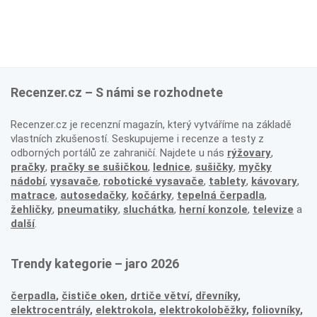
Recenzer.cz – S námi se rozhodnete
Recenzer.cz je recenzní magazín, který vytváříme na základě
vlastních zkušeností. Seskupujeme i recenze a testy z
odborných portálů ze zahraničí. Najdete u nás
rýžovary
,
pračky
,
pračky se sušičkou
,
lednice
,
sušičky
,
myčky
nádobí
,
vysavače
,
robotické vysavače
,
tablety
,
kávovary
,
matrace
,
autosedačky
,
kočárky
,
tepelná čerpadla
,
žehličky
,
pneumatiky
,
sluchátka
,
herní konzole
,
televize
a
další
.
Trendy kategorie – jaro 2026
čerpadla
,
čističe oken
,
drtiče větví
,
dřevníky
,
elektrocentrály
,
elektrokola
,
elektrokoloběžky
,
foliovníky
,