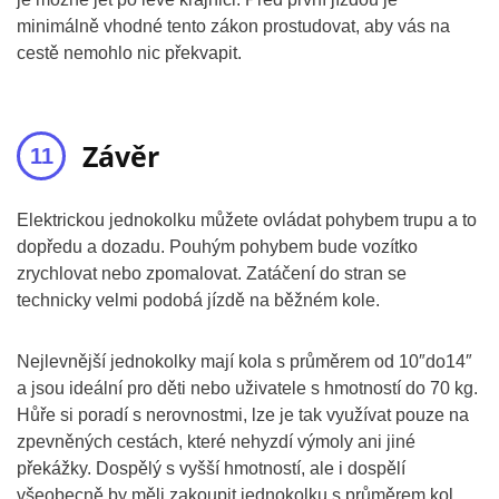
minimálně vhodné tento zákon prostudovat, aby vás na
cestě nemohlo nic překvapit.
Závěr
Elektrickou jednokolku můžete ovládat pohybem trupu a to
dopředu a dozadu. Pouhým pohybem bude vozítko
zrychlovat nebo zpomalovat. Zatáčení do stran se
technicky velmi podobá jízdě na běžném kole.
Nejlevnější jednokolky mají kola s průměrem od 10″do14″
a jsou ideální pro děti nebo uživatele s hmotností do 70 kg.
Hůře si poradí s nerovnostmi, lze je tak využívat pouze na
zpevněných cestách, které nehyzdí výmoly ani jiné
překážky. Dospělý s vyšší hmotností, ale i dospělí
všeobecně by měli zakoupit jednokolku s průměrem kol