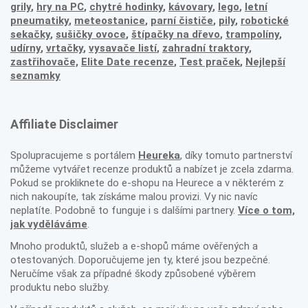
grily
,
hry na PC
,
chytré hodinky
,
kávovary
,
lego
,
letní
pneumatiky
,
meteostanice
,
parní čističe
,
pily
,
robotické
sekačky
,
sušičky ovoce
,
štípačky na dřevo
,
trampolíny
,
udírny
,
vrtačky
,
vysavače listí
,
zahradní traktory
,
zastřihovače,
Elite Date recenze
,
Test praček
,
Nejlepší
seznamky
Affiliate Disclaimer
Spolupracujeme s portálem
Heureka
, díky tomuto partnerství
můžeme vytvářet recenze produktů a nabízet je zcela zdarma.
Pokud se prokliknete do e-shopu na Heurece a v některém z
nich nakoupíte, tak získáme malou provizi. Vy nic navíc
neplatíte. Podobně to funguje i s dalšími partnery.
Více o tom,
jak vyděláváme
.
Mnoho produktů, služeb a e-shopů máme ověřených a
otestovaných. Doporučujeme jen ty, které jsou bezpečné.
Neručíme však za případné škody způsobené výběrem
produktu nebo služby.