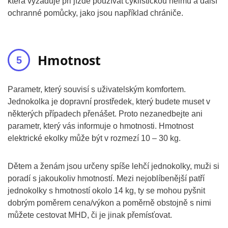
která vyžaduje při jízdě používat cyklistickou helmu a další
ochranné pomůcky, jako jsou například chrániče.
Hmotnost
Parametr, který souvisí s uživatelským komfortem.
Jednokolka je dopravní prostředek, který budete muset v
některých případech přenášet. Proto nezanedbejte ani
parametr, který vás informuje o hmotnosti. Hmotnost
elektrické ekolky může být v rozmezí 10 – 30 kg.
Dětem a ženám jsou určeny spíše lehčí jednokolky, muži si
poradí s jakoukoliv hmotností. Mezi nejoblíbenější patří
jednokolky s hmotností okolo 14 kg, ty se mohou pyšnit
dobrým poměrem cena/výkon a poměrně obstojně s nimi
můžete cestovat MHD, či je jinak přemísťovat.