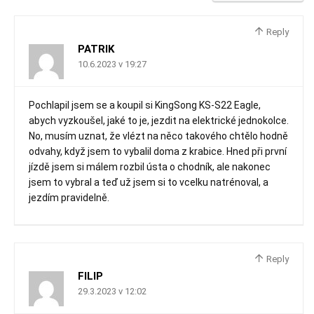
Reply
PATRIK
10.6.2023 v 19:27
Pochlapil jsem se a koupil si KingSong KS-S22 Eagle,
abych vyzkoušel, jaké to je, jezdit na elektrické jednokolce.
No, musím uznat, že vlézt na něco takového chtělo hodně
odvahy, když jsem to vybalil doma z krabice. Hned při první
jízdě jsem si málem rozbil ústa o chodník, ale nakonec
jsem to vybral a teď už jsem si to vcelku natrénoval, a
jezdím pravidelně.
Reply
FILIP
29.3.2023 v 12:02