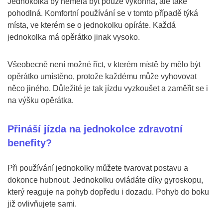
Jednokolka by neměla být pouze výkonná, ale také
pohodlná. Komfortní používání se v tomto případě týká
místa, ve kterém se o jednokolku opíráte. Každá
jednokolka má opěrátko jinak vysoko.
Všeobecně není možné říct, v kterém místě by mělo být
opěrátko umístěno, protože každému může vyhovovat
něco jiného. Důležité je tak jízdu vyzkoušet a zaměřit se i
na výšku opěrátka.
Přináší jízda na jednokolce zdravotní
benefity?
Při používání jednokolky můžete tvarovat postavu a
dokonce hubnout. Jednokolku ovládáte díky gyroskopu,
který reaguje na pohyb dopředu i dozadu. Pohyb do boku
již ovlivňujete sami.