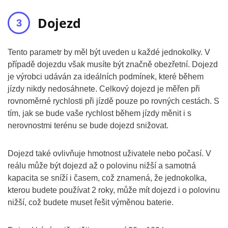
Dojezd
Tento parametr by měl být uveden u každé jednokolky. V
případě dojezdu však musíte být značně obezřetní. Dojezd
je výrobci udáván za ideálních podmínek, které během
jízdy nikdy nedosáhnete. Celkový dojezd je měřen při
rovnoměrné rychlosti při jízdě pouze po rovných cestách. S
tím, jak se bude vaše rychlost během jízdy měnit i s
nerovnostmi terénu se bude dojezd snižovat.
Dojezd také ovlivňuje hmotnost uživatele nebo počasí. V
reálu může být dojezd až o polovinu nižší a samotná
kapacita se sníží i časem, což znamená, že jednokolka,
kterou budete používat 2 roky, může mít dojezd i o polovinu
nižší, což budete muset řešit výměnou baterie.