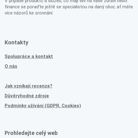
V případě produktů a služeb, co mají vliv na vaše zdraví nebo
finance se poraďte ještě se specialistou na daný obor, ať máte
více názorů ke srovnání.
Kontakty
Spolupráce a kontakt
O nás
Jak vznikají recenze?
Důvěryhodné zdroje
Podmínky užívání (GDPR, Cookies)
Prohledejte celý web