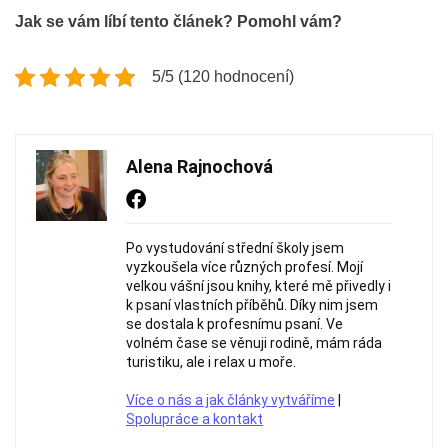
Jak se vám líbí tento článek? Pomohl vám?
5/5 (120 hodnocení)
Alena Rajnochová
Po vystudování střední školy jsem
vyzkoušela více různých profesí. Mojí
velkou vášní jsou knihy, které mě přivedly i
k psaní vlastních příběhů. Díky nim jsem
se dostala k profesnímu psaní. Ve
volném čase se věnuji rodině, mám ráda
turistiku, ale i relax u moře.
Více o nás a jak články vytváříme
|
Spolupráce a kontakt