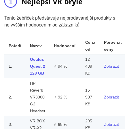
Nejlepší VR brýle
Tento žebříček představuje nejprodávanější produkty s
nejvyšším hodnocením od zákazníků.
Cena
Porovnat
Pořadí
Název
Hodnocení
od
ceny
Oculus
12
1.
Quest 2
⭐
94 %
489
Zobrazit
128 GB
Kč
HP
Reverb
15
2.
VR3000
⭐
92 %
907
Zobrazit
G2
Kč
Headset
VR BOX
295
3.
⭐
68 %
Zobrazit
VR-X2
Kč