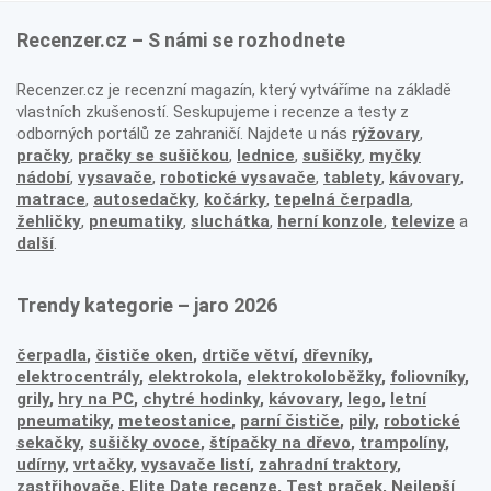
Recenzer.cz – S námi se rozhodnete
Recenzer.cz je recenzní magazín, který vytváříme na základě
vlastních zkušeností. Seskupujeme i recenze a testy z
odborných portálů ze zahraničí. Najdete u nás
rýžovary
,
pračky
,
pračky se sušičkou
,
lednice
,
sušičky
,
myčky
nádobí
,
vysavače
,
robotické vysavače
,
tablety
,
kávovary
,
matrace
,
autosedačky
,
kočárky
,
tepelná čerpadla
,
žehličky
,
pneumatiky
,
sluchátka
,
herní konzole
,
televize
a
další
.
Trendy kategorie – jaro 2026
čerpadla
,
čističe oken
,
drtiče větví
,
dřevníky
,
elektrocentrály
,
elektrokola
,
elektrokoloběžky
,
foliovníky
,
grily
,
hry na PC
,
chytré hodinky
,
kávovary
,
lego
,
letní
pneumatiky
,
meteostanice
,
parní čističe
,
pily
,
robotické
sekačky
,
sušičky ovoce
,
štípačky na dřevo
,
trampolíny
,
udírny
,
vrtačky
,
vysavače listí
,
zahradní traktory
,
zastřihovače,
Elite Date recenze
,
Test praček
,
Nejlepší