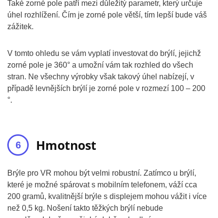
Také zorné pole patří mezi důležitý parametr, který určuje
úhel rozhlížení. Čím je zorné pole větší, tím lepší bude váš
zážitek.
V tomto ohledu se vám vyplatí investovat do brýlí, jejichž
zorné pole je 360° a umožní vám tak rozhled do všech
stran. Ne všechny výrobky však takový úhel nabízejí, v
případě levnějších brýlí je zorné pole v rozmezí 100 – 200
°.
Hmotnost
Brýle pro VR mohou být velmi robustní. Zatímco u brýlí,
které je možné spárovat s mobilním telefonem, váží cca
200 gramů, kvalitnější brýle s displejem mohou vážit i více
než 0,5 kg. Nošení takto těžkých brýlí nebude