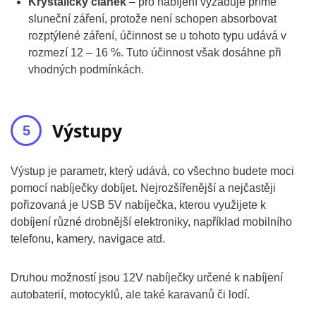
Krystalický článek
– pro nabíjení vyžaduje přímé
sluneční záření, protože není schopen absorbovat
rozptýlené záření, účinnost se u tohoto typu udává v
rozmezí 12 – 16 %. Tuto účinnost však dosáhne při
vhodných podmínkách.
Výstupy
Výstup je parametr, který udává, co všechno budete moci
pomocí nabíječky dobíjet. Nejrozšířenější a nejčastěji
pořizovaná je USB 5V nabíječka, kterou využijete k
dobíjení různé drobnější elektroniky, například mobilního
telefonu, kamery, navigace atd.
Druhou možností jsou 12V nabíječky určené k nabíjení
autobaterií, motocyklů, ale také karavanů či lodí.