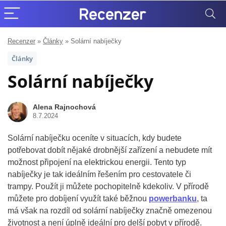
Recenzer
»
Články
»
Solární nabíječky
Články
Solární nabíječky
Alena Rajnochová
8.7.2024
Solární nabíječku oceníte v situacích, kdy budete
potřebovat dobít nějaké drobnější zařízení a nebudete mít
možnost připojení na elektrickou energii. Tento typ
nabíječky je tak ideálním řešením pro cestovatele či
trampy. Použít ji můžete pochopitelně kdekoliv. V přírodě
můžete pro dobíjení využít také běžnou
powerbanku
, ta
má však na rozdíl od solární nabíječky značně omezenou
životnost a není úplně ideální pro delší pobyt v přírodě.