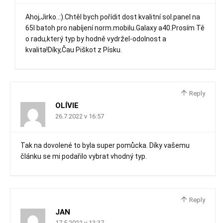
Ahoj,Jirko..:).Chtěl bych pořídit dost kvalitní sol.panel na
65l batoh pro nabíjení norm.mobilu.Galaxy a40.Prosím Tě
o radu,který typ by hodně vydržel-odolnost a
kvalita!Díky,Čau Piškot z Písku.
Reply
OLÍVIE
26.7.2022 v 16:57
Tak na dovolené to byla super pomůcka. Díky vašemu
článku se mi podařilo vybrat vhodný typ.
Reply
JAN
17.5.2022 v 13:37