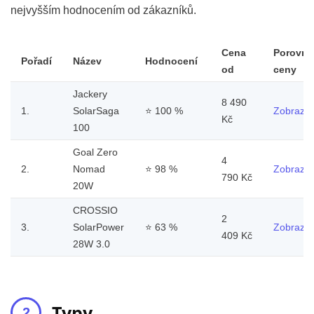
nejvyšším hodnocením od zákazníků.
Cena
Porovna
Pořadí
Název
Hodnocení
od
ceny
Jackery
8 490
1.
SolarSaga
⭐
100 %
Zobrazit
Kč
100
Goal Zero
4
2.
Nomad
⭐
98 %
Zobrazit
790 Kč
20W
CROSSIO
2
3.
SolarPower
⭐
63 %
Zobrazit
409 Kč
28W 3.0
Typy