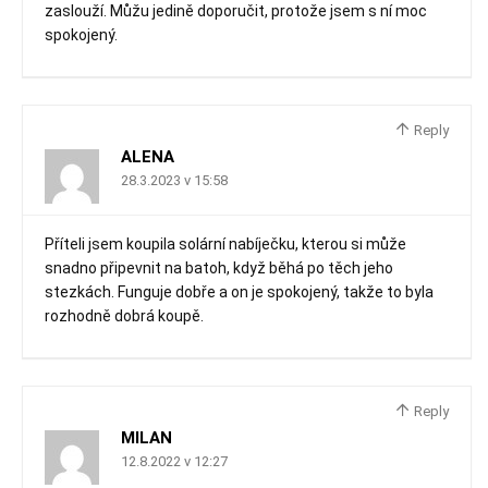
zaslouží. Můžu jedině doporučit, protože jsem s ní moc
spokojený.
Reply
ALENA
28.3.2023 v 15:58
Příteli jsem koupila solární nabíječku, kterou si může
snadno připevnit na batoh, když běhá po těch jeho
stezkách. Funguje dobře a on je spokojený, takže to byla
rozhodně dobrá koupě.
Reply
MILAN
12.8.2022 v 12:27