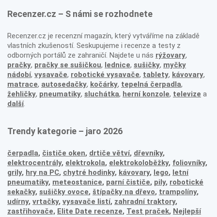
Recenzer.cz – S námi se rozhodnete
Recenzer.cz je recenzní magazín, který vytváříme na základě
vlastních zkušeností. Seskupujeme i recenze a testy z
odborných portálů ze zahraničí. Najdete u nás
rýžovary
,
pračky
,
pračky se sušičkou
,
lednice
,
sušičky
,
myčky
nádobí
,
vysavače
,
robotické vysavače
,
tablety
,
kávovary
,
matrace
,
autosedačky
,
kočárky
,
tepelná čerpadla
,
žehličky
,
pneumatiky
,
sluchátka
,
herní konzole
,
televize
a
další
.
Trendy kategorie – jaro 2026
čerpadla
,
čističe oken
,
drtiče větví
,
dřevníky
,
elektrocentrály
,
elektrokola
,
elektrokoloběžky
,
foliovníky
,
grily
,
hry na PC
,
chytré hodinky
,
kávovary
,
lego
,
letní
pneumatiky
,
meteostanice
,
parní čističe
,
pily
,
robotické
sekačky
,
sušičky ovoce
,
štípačky na dřevo
,
trampolíny
,
udírny
,
vrtačky
,
vysavače listí
,
zahradní traktory
,
zastřihovače,
Elite Date recenze
,
Test praček
,
Nejlepší