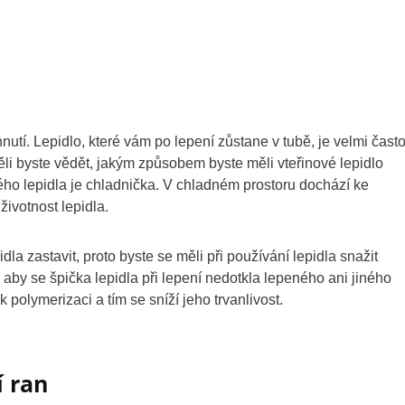
utí. Lepidlo, které vám po lepení zůstane v tubě, je velmi čast
i byste vědět, jakým způsobem byste měli vteřinové lepidlo
ého lepidla je chladnička. V chladném prostoru dochází ke
ivotnost lepidla.
la zastavit, proto byste se měli při používání lepidla snažit
, aby se špička lepidla při lepení nedotkla lepeného ani jiného
polymerizaci a tím se sníží jeho trvanlivost.
í ran