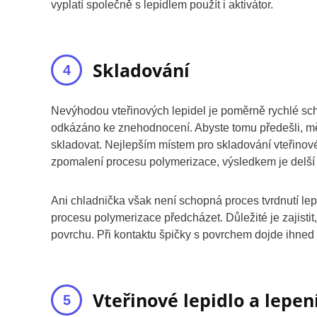
vyplatí společně s lepidlem použít i aktivátor.
Skladování
Nevýhodou vteřinových lepidel je poměrně rychlé schn
odkázáno ke znehodnocení. Abyste tomu předešli, měl
skladovat. Nejlepším místem pro skladování vteřinov
zpomalení procesu polymerizace, výsledkem je delší ž
Ani chladnička však není schopná proces tvrdnutí lepid
procesu polymerizace předcházet. Důležité je zajistit
povrchu. Při kontaktu špičky s povrchem dojde ihned k 
Vteřinové lepidlo a lepen