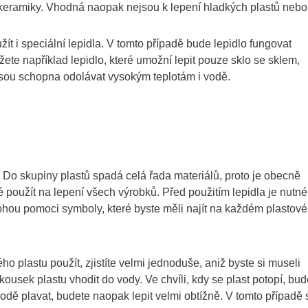
 i keramiky. Vhodná naopak nejsou k lepení hladkých plastů nebo
t i speciální lepidla. V tomto případě bude lepidlo fungovat
žete například lepidlo, které umožní lepit pouze sklo se sklem,
jsou schopna odolávat vysokým teplotám i vodě.
 Do skupiny plastů spadá celá řada materiálů, proto je obecně
né použít na lepení všech výrobků. Před použitím lepidla je nutné
mohou pomoci symboly, které byste měli najít na každém plastov
o plastu použít, zjistíte velmi jednoduše, aniž byste si museli
usek plastu vhodit do vody. Ve chvíli, kdy se plast potopí, bud
vodě plavat, budete naopak lepit velmi obtížně. V tomto případě 