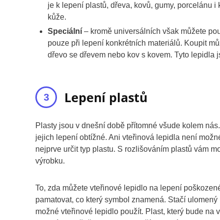
je k lepení plastů, dřeva, kovů, gumy, porcelánu
kůže.
Speciální
– kromě universálních však můžete použí
pouze při lepení konkrétních materiálů. Koupit mů
dřevo se dřevem nebo kov s kovem. Tyto lepidla 
Lepení plastů
Plasty jsou v dnešní době přítomné všude kolem nás.
jejich lepení obtížné. Ani vteřinová lepidla není mož
nejprve určit typ plastu. S rozlišováním plastů vám 
výrobku.
To, zda můžete vteřinové lepidlo na lepení poškozenéh
pamatovat, co který symbol znamená. Stačí ulomený ko
možné vteřinové lepidlo použít. Plast, který bude na 