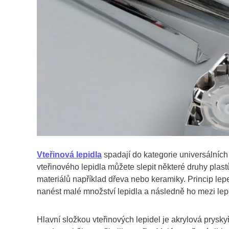
Vteřinová lepidla
spadají do kategorie universálních
vteřinového lepidla můžete slepit některé druhy plast
materiálů například dřeva nebo keramiky. Princip lep
nanést malé množství lepidla a následně ho mezi le
Hlavní složkou vteřinových lepidel je akrylová prysky