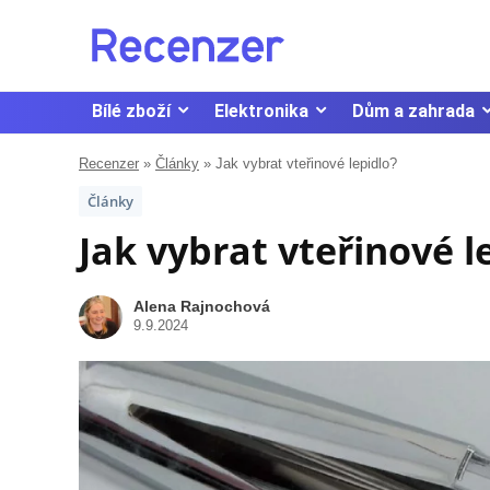
Bílé zboží
Elektronika
Dům a zahrada
Recenzer
»
Články
»
Jak vybrat vteřinové lepidlo?
Články
Jak vybrat vteřinové l
Alena Rajnochová
9.9.2024