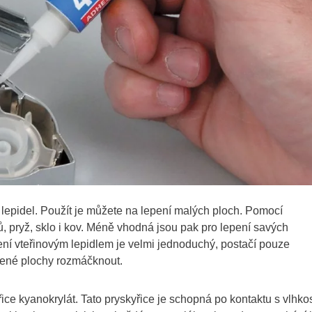
 lepidel. Použít je můžete na lepení malých ploch. Pomocí
ů, pryž, sklo i kov. Méně vhodná jsou pak pro lepení savých
ení vteřinovým lepidlem je velmi jednoduchý, postačí pouze
pené plochy rozmáčknout.
řice kyanokrylát. Tato pryskyřice je schopná po kontaktu s vlhkos