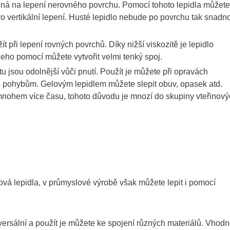
ná na lepení nerovného povrchu. Pomocí tohoto lepidla můžete
pro vertikální lepení. Husté lepidlo nebude po povrchu tak snadn
ít při lepení rovných povrchů. Díky nižší viskozitě je lepidlo
eho pomocí můžete vytvořit velmi tenký spoj.
itu jsou odolnější vůči pnutí. Použít je můžete při opravách
bo pohybům. Gelovým lepidlem můžete slepit obuv, opasek atd.
 mnohem více času, tohoto důvodu je mnozí do skupiny vteřinov
ová lepidla, v průmyslové výrobě však můžete lepit i pomocí
versální a použít je můžete ke spojení různých materiálů. Vhod