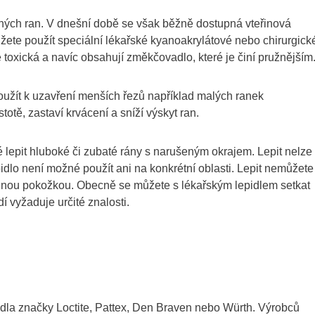
ezných ran. V dnešní době se však běžně dostupná vteřinová
ůžete použít speciální lékařské kyanoakrylátové nebo chirurgick
 toxická a navíc obsahují změkčovadlo, které je činí pružnějším
užít k uzavření menších řezů například malých ranek
tě, zastaví krvácení a sníží výskyt ran.
 lepit hluboké či zubaté rány s narušeným okrajem. Lepit nelze
dlo není možné použít ani na konkrétní oblasti. Lepit nemůžete
aženou pokožkou. Obecně se můžete s lékařským lepidlem setkat
 vyžaduje určité znalosti.
idla značky Loctite, Pattex, Den Braven nebo Würth. Výrobců