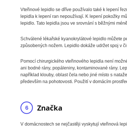
Vteřinové lepidlo se dříve používalo také k lepení ř
lepidla k lepení ran nepoužívají. K lepení pokožky m
lepidlo. Tato lepidla jsou ve srovnání s běžnými méně
Schválené lékařské kyanokrylátové lepidlo můžete po
způsobených nožem. Lepidlo dokáže udržet spoj v čisto
Pomocí chirurgického vteřinového lepidla není možné
ani bodné rány, popáleniny, kontaminované rány. Lepi
například klouby, oblast čela nebo jiné místo s nat
především na pohotovosti. Použití v domácím prostředí
Značka
V domácnostech se nejčastěji vyskytují vteřinová lep