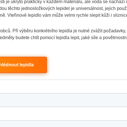
ti je ukryto prakticky v každém materiálu, ale voda se nachází i
ou těchto jednosložkových lepidel je universálnost, jejich použi
ně. Vteřinové lepidlo vám může velmi rychle slepit kůži i sliznic
obců. Při výběru konkrétního lepidla je nutné zvážit požadavky,
edměty budete chtít pomocí lepidla lepit, jaké síle a povětrnost
hlédnout lepidla