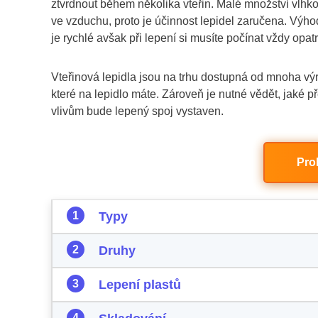
ztvrdnout během několika vteřin. Malé množství vlhkos
ve vzduchu, proto je účinnost lepidel zaručena. Výhod
je rychlé avšak při lepení si musíte počínat vždy opatr
Vteřinová lepidla jsou na trhu dostupná od mnoha výr
které na lepidlo máte. Zároveň je nutné vědět, jaké př
vlivům bude lepený spoj vystaven.
Pro
Typy
Druhy
Lepení plastů