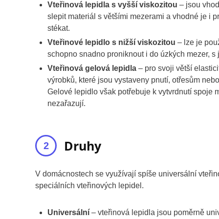
Vteřinová lepidla s vyšší viskozitou
– jsou vhod
slepit materiál s většími mezerami a vhodné je i 
stékat.
Vteřinové lepidlo s nižší viskozitou
– lze je použ
schopno snadno proniknout i do úzkých mezer, s j
Vteřinová gelová lepidla
– pro svoji větší elastic
výrobků, které jsou vystaveny pnutí, otřesům ne
Gelové lepidlo však potřebuje k vytvrdnutí spoje
nezařazují.
Druhy
V domácnostech se využívají spíše universální vteřin
speciálních vteřinových lepidel.
Universální
– vteřinová lepidla jsou poměrně uni