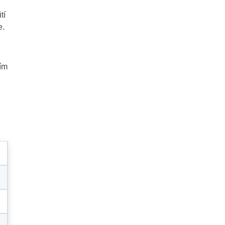
tí
e.
ním