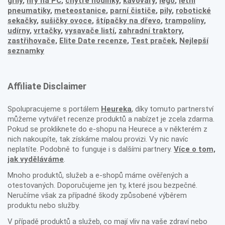
grily
,
hry na PC
,
chytré hodinky
,
kávovary
,
lego
,
letní
pneumatiky
,
meteostanice
,
parní čističe
,
pily
,
robotické
sekačky
,
sušičky ovoce
,
štípačky na dřevo
,
trampolíny
,
udírny
,
vrtačky
,
vysavače listí
,
zahradní traktory
,
zastřihovače,
Elite Date recenze
,
Test praček
,
Nejlepší
seznamky
Affiliate Disclaimer
Spolupracujeme s portálem
Heureka
, díky tomuto partnerství
můžeme vytvářet recenze produktů a nabízet je zcela zdarma.
Pokud se prokliknete do e-shopu na Heurece a v některém z
nich nakoupíte, tak získáme malou provizi. Vy nic navíc
neplatíte. Podobně to funguje i s dalšími partnery.
Více o tom,
jak vyděláváme
.
Mnoho produktů, služeb a e-shopů máme ověřených a
otestovaných. Doporučujeme jen ty, které jsou bezpečné.
Neručíme však za případné škody způsobené výběrem
produktu nebo služby.
V případě produktů a služeb, co mají vliv na vaše zdraví nebo