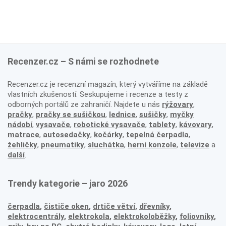
Recenzer.cz – S námi se rozhodnete
Recenzer.cz je recenzní magazín, který vytváříme na základě
vlastních zkušeností. Seskupujeme i recenze a testy z
odborných portálů ze zahraničí. Najdete u nás
rýžovary
,
pračky
,
pračky se sušičkou
,
lednice
,
sušičky
,
myčky
nádobí
,
vysavače
,
robotické vysavače
,
tablety
,
kávovary
,
matrace
,
autosedačky
,
kočárky
,
tepelná čerpadla
,
žehličky
,
pneumatiky
,
sluchátka
,
herní konzole
,
televize
a
další
.
Trendy kategorie – jaro 2026
čerpadla
,
čističe oken
,
drtiče větví
,
dřevníky
,
elektrocentrály
,
elektrokola
,
elektrokoloběžky
,
foliovníky
,