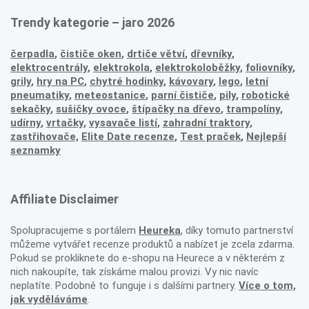
Trendy kategorie – jaro 2026
čerpadla
,
čističe oken
,
drtiče větví
,
dřevníky
,
elektrocentrály
,
elektrokola
,
elektrokoloběžky
,
foliovníky
,
grily
,
hry na PC
,
chytré hodinky
,
kávovary
,
lego
,
letní
pneumatiky
,
meteostanice
,
parní čističe
,
pily
,
robotické
sekačky
,
sušičky ovoce
,
štípačky na dřevo
,
trampolíny
,
udírny
,
vrtačky
,
vysavače listí
,
zahradní traktory
,
zastřihovače,
Elite Date recenze
,
Test praček
,
Nejlepší
seznamky
Affiliate Disclaimer
Spolupracujeme s portálem
Heureka
, díky tomuto partnerství
můžeme vytvářet recenze produktů a nabízet je zcela zdarma.
Pokud se prokliknete do e-shopu na Heurece a v některém z
nich nakoupíte, tak získáme malou provizi. Vy nic navíc
neplatíte. Podobně to funguje i s dalšími partnery.
Více o tom,
jak vyděláváme
.