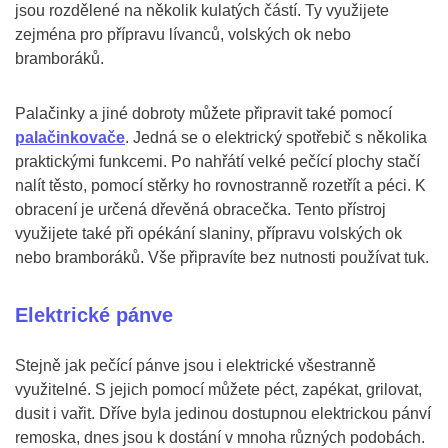
jsou rozdělené na několik kulatých částí. Ty využijete
zejména pro přípravu lívanců, volských ok nebo
bramboráků.
Palačinky a jiné dobroty můžete připravit také pomocí
palačinkovače
. Jedná se o elektrický spotřebič s několika
praktickými funkcemi. Po nahřátí velké pečící plochy stačí
nalít těsto, pomocí stěrky ho rovnostranně rozetřít a péci. K
obracení je určená dřevěná obracečka. Tento přístroj
využijete také při opékání slaniny, přípravu volských ok
nebo bramboráků. Vše připravíte bez nutnosti používat tuk.
Elektrické pánve
Stejně jak pečící pánve jsou i elektrické všestranně
využitelné. S jejich pomocí můžete péct, zapékat, grilovat,
dusit i vařit. Dříve byla jedinou dostupnou elektrickou pánví
remoska, dnes jsou k dostání v mnoha různých podobách.