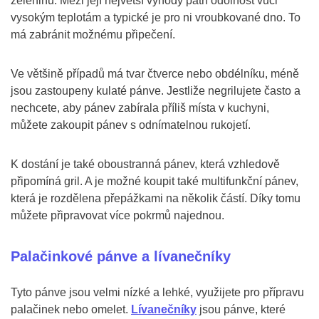
zeleninu. Mezi její největší výhody patří odolnost vůči
vysokým teplotám a typické je pro ni vroubkované dno. To
má zabránit možnému připečení.
Ve většině případů má tvar čtverce nebo obdélníku, méně
jsou zastoupeny kulaté pánve. Jestliže negrilujete často a
nechcete, aby pánev zabírala příliš místa v kuchyni,
můžete zakoupit pánev s odnímatelnou rukojetí.
K dostání je také oboustranná pánev, která vzhledově
připomíná gril. A je možné koupit také multifunkční pánev,
která je rozdělena přepážkami na několik částí. Díky tomu
můžete připravovat více pokrmů najednou.
Palačinkové pánve a lívanečníky
Tyto pánve jsou velmi nízké a lehké, využijete pro přípravu
palačinek nebo omelet.
Lívanečníky
jsou pánve, které