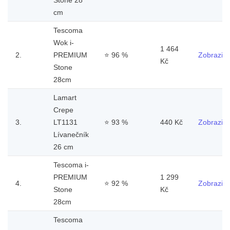
cm
Tescoma
Wok i-
1 464
2.
PREMIUM
⭐
96 %
Zobrazit
Kč
Stone
28cm
Lamart
Crepe
3.
LT1131
⭐
93 %
440 Kč
Zobrazit
Lívanečník
26 cm
Tescoma i-
PREMIUM
1 299
4.
⭐
92 %
Zobrazit
Stone
Kč
28cm
Tescoma