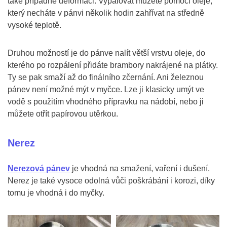
také případné deformaci. Vypalovat můžete pomocí oleje,
který necháte v pánvi několik hodin zahřívat na středně
vysoké teplotě.
Druhou možností je do pánve nalít větší vrstvu oleje, do
kterého po rozpálení přidáte brambory nakrájené na plátky.
Ty se pak smaží až do finálního zčernání. Ani železnou
pánev není možné mýt v myčce. Lze ji klasicky umýt ve
vodě s použitím vhodného přípravku na nádobí, nebo ji
můžete otřít papírovou utěrkou.
Nerez
Nerezová pánev
je vhodná na smažení, vaření i dušení.
Nerez je také vysoce odolná vůči poškrábání i korozi, díky
tomu je vhodná i do myčky.