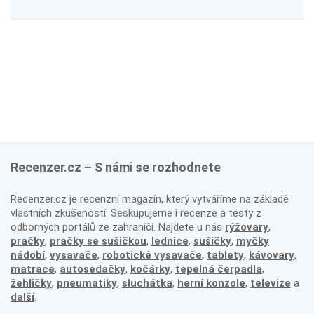
Recenzer.cz – S námi se rozhodnete
Recenzer.cz je recenzní magazín, který vytváříme na základě
vlastních zkušeností. Seskupujeme i recenze a testy z
odborných portálů ze zahraničí. Najdete u nás
rýžovary
,
pračky
,
pračky se sušičkou
,
lednice
,
sušičky
,
myčky
nádobí
,
vysavače
,
robotické vysavače
,
tablety
,
kávovary
,
matrace
,
autosedačky
,
kočárky
,
tepelná čerpadla
,
žehličky
,
pneumatiky
,
sluchátka
,
herní konzole
,
televize
a
další
.