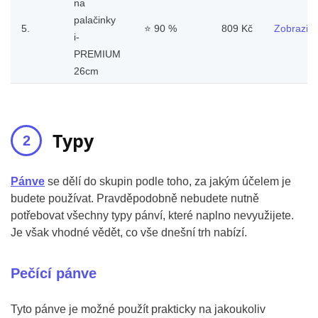
na
palačinky
5.
⭐
90 %
809 Kč
Zobrazit
i-
PREMIUM
26cm
Typy
Pánve
se dělí do skupin podle toho, za jakým účelem je
budete používat. Pravděpodobně nebudete nutně
potřebovat všechny typy pánví, které naplno nevyužijete.
Je však vhodné vědět, co vše dnešní trh nabízí.
Pečící pánve
Tyto pánve je možné použít prakticky na jakoukoliv