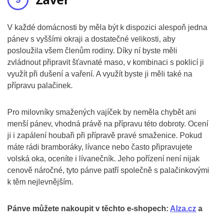
V každé domácnosti by měla být k dispozici alespoň jedna
pánev s vyššími okraji a dostatečné velikosti, aby
posloužila všem členům rodiny. Díky ní byste měli
zvládnout připravit šťavnaté maso, v kombinaci s poklicí ji
využít při dušení a vaření. A využít byste ji měli také na
přípravu palačinek.
Pro milovníky smažených vajíček by neměla chybět ani
menší pánev, vhodná právě na přípravu této dobroty. Ocení
ji i zapálení houbaři při přípravě pravé smaženice. Pokud
máte rádi bramboráky, lívance nebo často připravujete
volská oka, oceníte i lívanečník. Jeho pořízení není nijak
cenově náročné, tyto pánve patří společně s palačinkovými
k těm nejlevnějším.
Pánve můžete nakoupit v těchto e-shopech:
Alza.cz
a