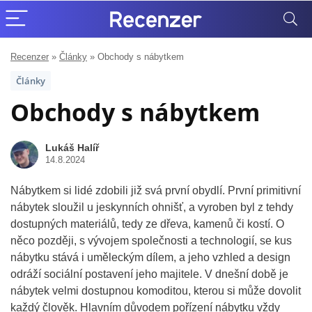
Recenzer
»
Články
»
Obchody s nábytkem
Články
Obchody s nábytkem
Lukáš Halíř
14.8.2024
Nábytkem si lidé zdobili již svá první obydlí. První primitivní
nábytek sloužil u jeskynních ohnišť, a vyroben byl z tehdy
dostupných materiálů, tedy ze dřeva, kamenů či kostí. O
něco později, s vývojem společnosti a technologií, se kus
nábytku stává i uměleckým dílem, a jeho vzhled a design
odráží sociální postavení jeho majitele. V dnešní době je
nábytek velmi dostupnou komoditou, kterou si může dovolit
každý člověk. Hlavním důvodem pořízení nábytku vždy