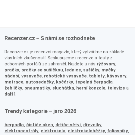
Recenzer.cz – S námi se rozhodnete
Recenzer.cz je recenzní magazín, který vytváříme na základě
vlastních zkušeností. Seskupujeme i recenze a testy z
odborných portálů ze zahraničí. Najdete u nás
rýžovary
,
pračky
,
pračky se sušičkou
,
lednice
,
sušičky
,
myčky
nádobí
,
vysavače
,
robotické vysavače
,
tablety
,
kávovary
,
matrace
,
autosedačky
,
kočárky
,
tepelná čerpadla
,
žehličky
,
pneumatiky
,
sluchátka
,
herní konzole
,
televize
a
další
.
Trendy kategorie – jaro 2026
čerpadla
,
čističe oken
,
drtiče větví
,
dřevníky
,
elektrocentrály
,
elektrokola
,
elektrokoloběžky
,
foliovníky
,