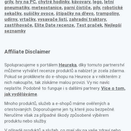
grily
,
hry na PC
,
chytré hodinky
,
kávovary
,
lego
,
letní
pneumatiky
,
meteostanice
,
parní čističe
,
pily
,
robotické
sekačky
,
sušičky ovoce
,
štípačky na dřevo
,
trampolíny
,
udírny
,
vrtačky
,
vysavače listí
,
zahradní traktory
,
zastřihovače,
Elite Date recenze
,
Test praček
,
Nejlepší
seznamky
Affiliate Disclaimer
Spolupracujeme s portálem
Heureka
, díky tomuto partnerství
můžeme vytvářet recenze produktů a nabízet je zcela zdarma.
Pokud se prokliknete do e-shopu na Heurece a v některém z
nich nakoupíte, tak získáme malou provizi. Vy nic navíc
neplatíte. Podobně to funguje i s dalšími partnery.
Více o tom,
jak vyděláváme
.
Mnoho produktů, služeb a e-shopů máme ověřených a
otestovaných. Doporučujeme jen ty, které jsou bezpečné.
Neručíme však za případné škody způsobené výběrem
produktu nebo služby.
V případě produktů a služeb, co mají vliv na vaše zdraví nebo