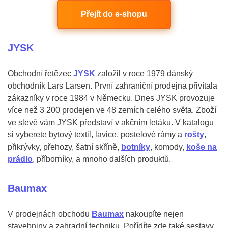
Přejít do e-shopu
JYSK
Obchodní řetězec
JYSK
založil v roce 1979 dánský
obchodník Lars Larsen. První zahraniční prodejna přivítala
zákazníky v roce 1984 v Německu. Dnes JYSK provozuje
více než 3 200 prodejen ve 48 zemích celého světa. Zboží
ve slevě vám JYSK představí v akčním letáku. V katalogu
si vyberete bytový textil, lavice, postelové rámy a
rošty
,
přikrývky, přehozy, šatní skříně,
botníky
, komody,
koše na
prádlo
, příborníky, a mnoho dalších produktů.
Baumax
V prodejnách obchodu
Baumax
nakoupíte nejen
stavebniny a zahradní techniku. Pořídíte zde také sestavy