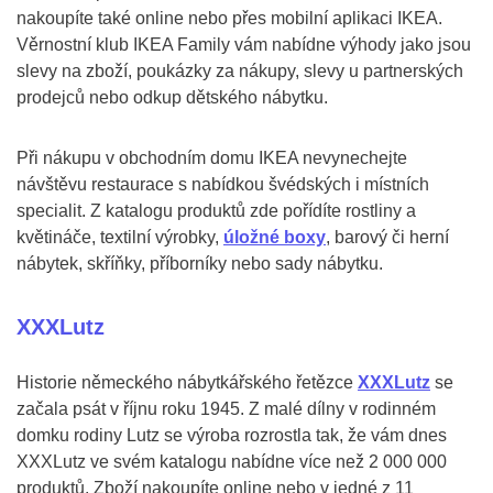
nakoupíte také online nebo přes mobilní aplikaci IKEA.
Věrnostní klub IKEA Family vám nabídne výhody jako jsou
slevy na zboží, poukázky za nákupy, slevy u partnerských
prodejců nebo odkup dětského nábytku.
Při nákupu v obchodním domu IKEA nevynechejte
návštěvu restaurace s nabídkou švédských i místních
specialit. Z katalogu produktů zde pořídíte rostliny a
květináče, textilní výrobky,
úložné boxy
, barový či herní
nábytek, skříňky, příborníky nebo sady nábytku.
XXXLutz
Historie německého nábytkářského řetězce
XXXLutz
se
začala psát v říjnu roku 1945. Z malé dílny v rodinném
domku rodiny Lutz se výroba rozrostla tak, že vám dnes
XXXLutz ve svém katalogu nabídne více než 2 000 000
produktů. Zboží nakoupíte online nebo v jedné z 11